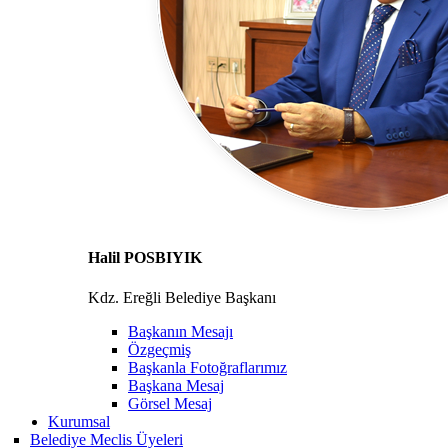
Halil POSBIYIK
Kdz. Ereğli Belediye Başkanı
Başkanın Mesajı
Özgeçmiş
Başkanla Fotoğraflarımız
Başkana Mesaj
Görsel Mesaj
Kurumsal
Belediye Meclis Üyeleri