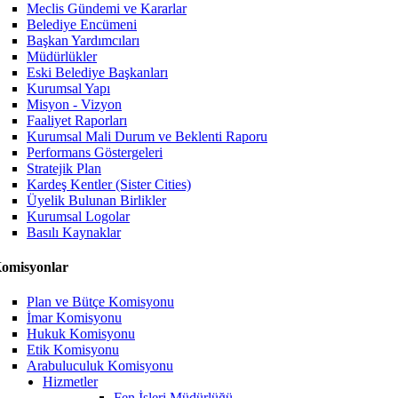
Meclis Gündemi ve Kararlar
Belediye Encümeni
Başkan Yardımcıları
Müdürlükler
Eski Belediye Başkanları
Kurumsal Yapı
Misyon - Vizyon
Faaliyet Raporları
Kurumsal Mali Durum ve Beklenti Raporu
Performans Göstergeleri
Stratejik Plan
Kardeş Kentler (Sister Cities)
Üyelik Bulunan Birlikler
Kurumsal Logolar
Basılı Kaynaklar
omisyonlar
Plan ve Bütçe Komisyonu
İmar Komisyonu
Hukuk Komisyonu
Etik Komisyonu
Arabuluculuk Komisyonu
Hizmetler
Fen İşleri Müdürlüğü