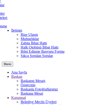
r
lar
rler
teleri
önme
İletişim
Bize Ulaşın
Muhtarlıklar
Zabıta İhbar Hattı
Halk Otobüsü İhbar Hattı
Bilgi Edinme Başvuru Formu
Sıkça Sorulan Sorular
Menü
Ana Sayfa
Başkan
Başkanın Mesajı
Özgeçmiş
Başkanla Fotoğraflarımız
Başkana Mesaj
Kurumsal
Belediye Meclis Üyeleri