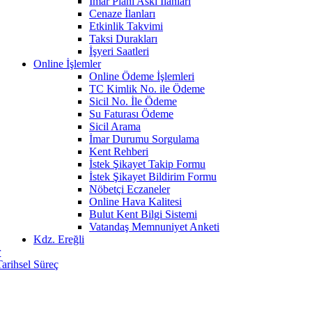
İmar Planı Askı İlanları
Cenaze İlanları
Etkinlik Takvimi
Taksi Durakları
İşyeri Saatleri
Online İşlemler
Online Ödeme İşlemleri
TC Kimlik No. ile Ödeme
Sicil No. İle Ödeme
Su Faturası Ödeme
Sicil Arama
İmar Durumu Sorgulama
Kent Rehberi
İstek Şikayet Takip Formu
İstek Şikayet Bildirim Formu
Nöbetçi Eczaneler
Online Hava Kalitesi
Bulut Kent Bilgi Sistemi
Vatandaş Memnuniyet Anketi
Kdz. Ereğli
r
Tarihsel Süreç