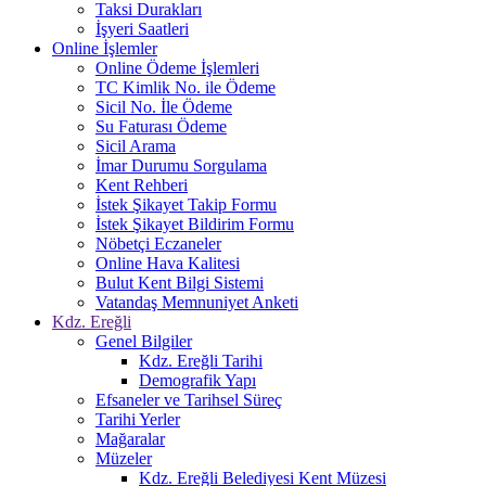
Taksi Durakları
İşyeri Saatleri
Online İşlemler
Online Ödeme İşlemleri
TC Kimlik No. ile Ödeme
Sicil No. İle Ödeme
Su Faturası Ödeme
Sicil Arama
İmar Durumu Sorgulama
Kent Rehberi
İstek Şikayet Takip Formu
İstek Şikayet Bildirim Formu
Nöbetçi Eczaneler
Online Hava Kalitesi
Bulut Kent Bilgi Sistemi
Vatandaş Memnuniyet Anketi
Kdz. Ereğli
Genel Bilgiler
Kdz. Ereğli Tarihi
Demografik Yapı
Efsaneler ve Tarihsel Süreç
Tarihi Yerler
Mağaralar
Müzeler
Kdz. Ereğli Belediyesi Kent Müzesi