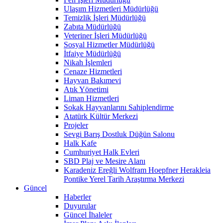
Ulaşım Hizmetleri Müdürlüğü
Temizlik İşleri Müdürlüğü
Zabıta Müdürlüğü
Veteriner İşleri Müdürlüğü
Sosyal Hizmetler Müdürlüğü
İtfaiye Müdürlüğü
Nikah İşlemleri
Cenaze Hizmetleri
Hayvan Bakımevi
Atık Yönetimi
Liman Hizmetleri
Sokak Hayvanlarını Sahiplendirme
Atatürk Kültür Merkezi
Projeler
Sevgi Barış Dostluk Düğün Salonu
Halk Kafe
Cumhuriyet Halk Evleri
SBD Plaj ve Mesire Alanı
Karadeniz Ereğli Wolfram Hoepfner Herakleia
Pontike Yerel Tarih Araştırma Merkezi
Güncel
Haberler
Duyurular
Güncel İhaleler