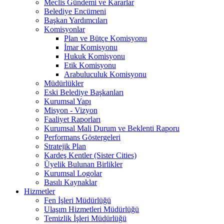
Meclis Gündemi ve Kararlar
Belediye Encümeni
Başkan Yardımcıları
Komisyonlar
Plan ve Bütçe Komisyonu
İmar Komisyonu
Hukuk Komisyonu
Etik Komisyonu
Arabuluculuk Komisyonu
Müdürlükler
Eski Belediye Başkanları
Kurumsal Yapı
Misyon - Vizyon
Faaliyet Raporları
Kurumsal Mali Durum ve Beklenti Raporu
Performans Göstergeleri
Stratejik Plan
Kardeş Kentler (Sister Cities)
Üyelik Bulunan Birlikler
Kurumsal Logolar
Basılı Kaynaklar
Hizmetler
Fen İşleri Müdürlüğü
Ulaşım Hizmetleri Müdürlüğü
Temizlik İşleri Müdürlüğü