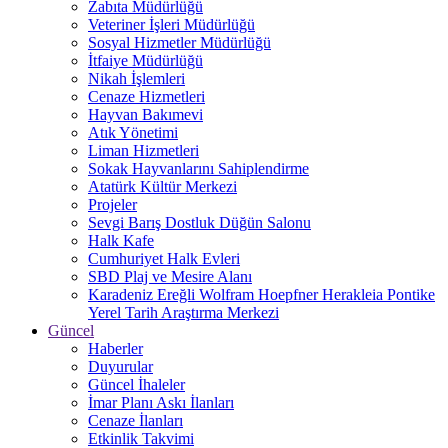
Zabıta Müdürlüğü
Veteriner İşleri Müdürlüğü
Sosyal Hizmetler Müdürlüğü
İtfaiye Müdürlüğü
Nikah İşlemleri
Cenaze Hizmetleri
Hayvan Bakımevi
Atık Yönetimi
Liman Hizmetleri
Sokak Hayvanlarını Sahiplendirme
Atatürk Kültür Merkezi
Projeler
Sevgi Barış Dostluk Düğün Salonu
Halk Kafe
Cumhuriyet Halk Evleri
SBD Plaj ve Mesire Alanı
Karadeniz Ereğli Wolfram Hoepfner Herakleia Pontike
Yerel Tarih Araştırma Merkezi
Güncel
Haberler
Duyurular
Güncel İhaleler
İmar Planı Askı İlanları
Cenaze İlanları
Etkinlik Takvimi