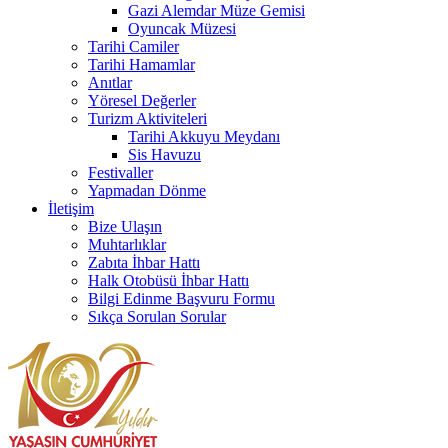
Gazi Alemdar Müze Gemisi
Oyuncak Müzesi
Tarihi Camiler
Tarihi Hamamlar
Anıtlar
Yöresel Değerler
Turizm Aktiviteleri
Tarihi Akkuyu Meydanı
Sis Havuzu
Festivaller
Yapmadan Dönme
İletişim
Bize Ulaşın
Muhtarlıklar
Zabıta İhbar Hattı
Halk Otobüsü İhbar Hattı
Bilgi Edinme Başvuru Formu
Sıkça Sorulan Sorular