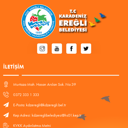
İLETIŞIM
Murtaza Mah. Hasan Arslan Sok. No:39
0372 333 1 333
E-Posta: kdzeregli@kdzeregli.bel.tr
Kep Adresi: kdzereglibelediyesi@hs01.kep.tr
KVKK Aydınlatma Metni