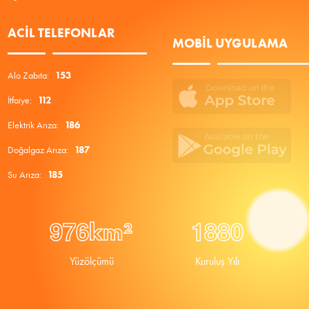
ACIL TELEFONLAR
MOBIL UYGULAMA
Alo Zabıta:
153
İtfaiye:
112
Elektrik Arıza:
186
Doğalgaz Arıza:
187
Su Arıza:
185
9
7
6
1
8
8
0
km²
Yüzölçümü
Kuruluş Yılı