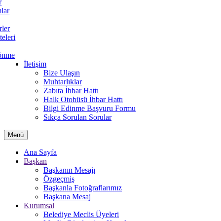
r
lar
rler
teleri
önme
İletişim
Bize Ulaşın
Muhtarlıklar
Zabıta İhbar Hattı
Halk Otobüsü İhbar Hattı
Bilgi Edinme Başvuru Formu
Sıkça Sorulan Sorular
Menü
Ana Sayfa
Başkan
Başkanın Mesajı
Özgeçmiş
Başkanla Fotoğraflarımız
Başkana Mesaj
Kurumsal
Belediye Meclis Üyeleri