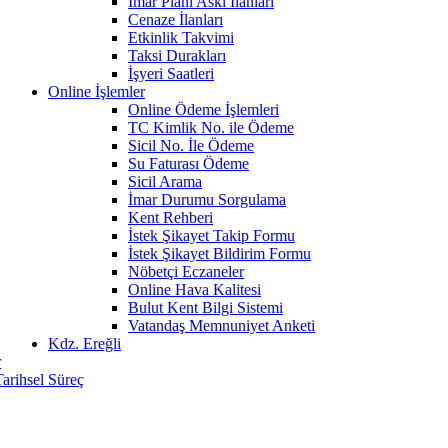
İmar Planı Askı İlanları
Cenaze İlanları
Etkinlik Takvimi
Taksi Durakları
İşyeri Saatleri
Online İşlemler
Online Ödeme İşlemleri
TC Kimlik No. ile Ödeme
Sicil No. İle Ödeme
Su Faturası Ödeme
Sicil Arama
İmar Durumu Sorgulama
Kent Rehberi
İstek Şikayet Takip Formu
İstek Şikayet Bildirim Formu
Nöbetçi Eczaneler
Online Hava Kalitesi
Bulut Kent Bilgi Sistemi
Vatandaş Memnuniyet Anketi
Kdz. Ereğli
r
Tarihsel Süreç