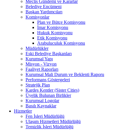
Meclis Gündemi ve Kararlar
Belediye Encümeni
Başkan Yardımcıları
Komisyonlar
Plan ve Bütçe Komisyonu
İmar Komisyonu
Hukuk Komisyonu
Etik Komisyonu
Arabuluculuk Komisyonu
Müdürlükler
Eski Belediye Başkanları
Kurumsal Yapı
Misyon - Vizyon
Faaliyet Raporları
Kurumsal Mali Durum ve Beklenti Raporu
Performans Göstergeleri
Stratejik Plan
Kardeş Kentler (Sister Cities)
Üyelik Bulunan Birlikler
Kurumsal Logolar
Basılı Kaynaklar
Hizmetler
Fen İşleri Müdürlüğü
Ulaşım Hizmetleri Müdürlüğü
Temizlik İşleri Müdürlüğü