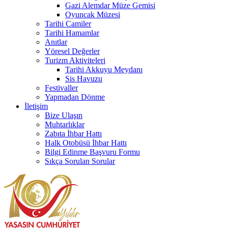
Gazi Alemdar Müze Gemisi
Oyuncak Müzesi
Tarihi Camiler
Tarihi Hamamlar
Anıtlar
Yöresel Değerler
Turizm Aktiviteleri
Tarihi Akkuyu Meydanı
Sis Havuzu
Festivaller
Yapmadan Dönme
İletişim
Bize Ulaşın
Muhtarlıklar
Zabıta İhbar Hattı
Halk Otobüsü İhbar Hattı
Bilgi Edinme Başvuru Formu
Sıkça Sorulan Sorular