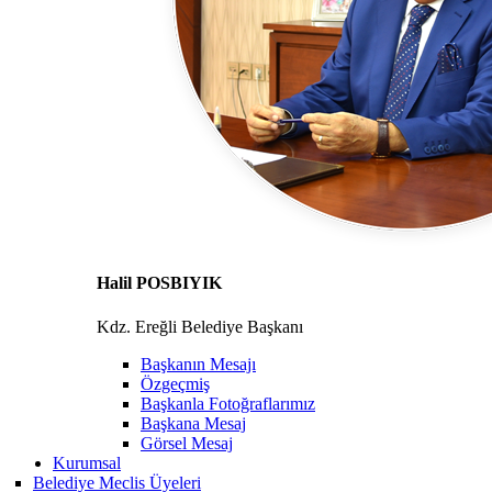
Halil POSBIYIK
Kdz. Ereğli Belediye Başkanı
Başkanın Mesajı
Özgeçmiş
Başkanla Fotoğraflarımız
Başkana Mesaj
Görsel Mesaj
Kurumsal
Belediye Meclis Üyeleri