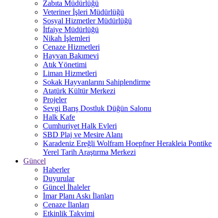
Zabıta Müdürlüğü
Veteriner İşleri Müdürlüğü
Sosyal Hizmetler Müdürlüğü
İtfaiye Müdürlüğü
Nikah İşlemleri
Cenaze Hizmetleri
Hayvan Bakımevi
Atık Yönetimi
Liman Hizmetleri
Sokak Hayvanlarını Sahiplendirme
Atatürk Kültür Merkezi
Projeler
Sevgi Barış Dostluk Düğün Salonu
Halk Kafe
Cumhuriyet Halk Evleri
SBD Plaj ve Mesire Alanı
Karadeniz Ereğli Wolfram Hoepfner Herakleia Pontike
Yerel Tarih Araştırma Merkezi
Güncel
Haberler
Duyurular
Güncel İhaleler
İmar Planı Askı İlanları
Cenaze İlanları
Etkinlik Takvimi