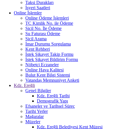
Taksi Durakları
İşyeri Saatleri
Online İşlemler
Online Ödeme İşlemleri
TC Kimlik No. ile Ödeme
Sicil No. İle Ödeme
Su Faturası Ödeme
Sicil Arama
İmar Durumu Sorgulama
Kent Rehberi
İstek Şikayet Takip Formu
İstek Şikayet Bildirim Formu
Nöbetçi Eczaneler
Online Hava Kalitesi
Bulut Kent Bilgi Sistemi
Vatandaş Memnuniyet Anketi
Kdz. Ereğli
Genel Bilgiler
Kdz. Ereğli Tarihi
Demografik Yapı
Efsaneler ve Tarihsel Süreç
Tarihi Yerler
Mağaralar
Müzeler
Kdz. Ereğli Belediyesi Kent Müzesi