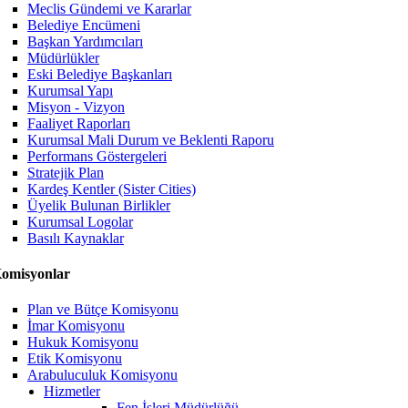
Meclis Gündemi ve Kararlar
Belediye Encümeni
Başkan Yardımcıları
Müdürlükler
Eski Belediye Başkanları
Kurumsal Yapı
Misyon - Vizyon
Faaliyet Raporları
Kurumsal Mali Durum ve Beklenti Raporu
Performans Göstergeleri
Stratejik Plan
Kardeş Kentler (Sister Cities)
Üyelik Bulunan Birlikler
Kurumsal Logolar
Basılı Kaynaklar
omisyonlar
Plan ve Bütçe Komisyonu
İmar Komisyonu
Hukuk Komisyonu
Etik Komisyonu
Arabuluculuk Komisyonu
Hizmetler
Fen İşleri Müdürlüğü