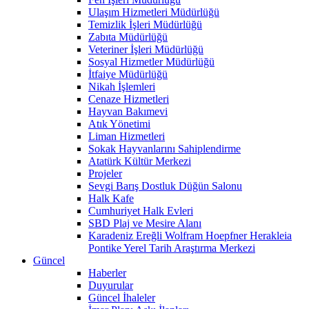
Ulaşım Hizmetleri Müdürlüğü
Temizlik İşleri Müdürlüğü
Zabıta Müdürlüğü
Veteriner İşleri Müdürlüğü
Sosyal Hizmetler Müdürlüğü
İtfaiye Müdürlüğü
Nikah İşlemleri
Cenaze Hizmetleri
Hayvan Bakımevi
Atık Yönetimi
Liman Hizmetleri
Sokak Hayvanlarını Sahiplendirme
Atatürk Kültür Merkezi
Projeler
Sevgi Barış Dostluk Düğün Salonu
Halk Kafe
Cumhuriyet Halk Evleri
SBD Plaj ve Mesire Alanı
Karadeniz Ereğli Wolfram Hoepfner Herakleia
Pontike Yerel Tarih Araştırma Merkezi
Güncel
Haberler
Duyurular
Güncel İhaleler