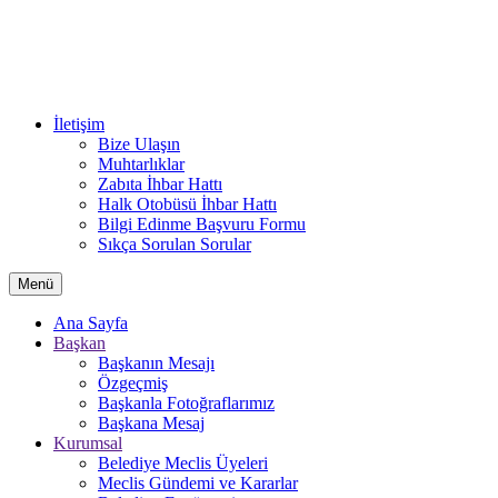
İletişim
Bize Ulaşın
Muhtarlıklar
Zabıta İhbar Hattı
Halk Otobüsü İhbar Hattı
Bilgi Edinme Başvuru Formu
Sıkça Sorulan Sorular
Menü
Ana Sayfa
Başkan
Başkanın Mesajı
Özgeçmiş
Başkanla Fotoğraflarımız
Başkana Mesaj
Kurumsal
Belediye Meclis Üyeleri
Meclis Gündemi ve Kararlar