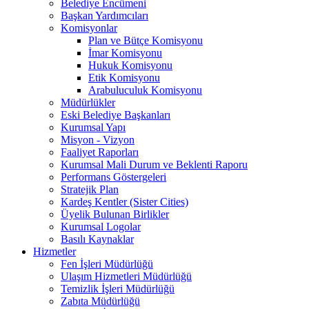
Belediye Encümeni
Başkan Yardımcıları
Komisyonlar
Plan ve Bütçe Komisyonu
İmar Komisyonu
Hukuk Komisyonu
Etik Komisyonu
Arabuluculuk Komisyonu
Müdürlükler
Eski Belediye Başkanları
Kurumsal Yapı
Misyon - Vizyon
Faaliyet Raporları
Kurumsal Mali Durum ve Beklenti Raporu
Performans Göstergeleri
Stratejik Plan
Kardeş Kentler (Sister Cities)
Üyelik Bulunan Birlikler
Kurumsal Logolar
Basılı Kaynaklar
Hizmetler
Fen İşleri Müdürlüğü
Ulaşım Hizmetleri Müdürlüğü
Temizlik İşleri Müdürlüğü
Zabıta Müdürlüğü