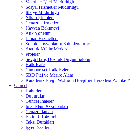
Veteriner İşleri Müdürlüğü
Sosyal Hizmetler Müdürlüğü
İtfaiye Müdürlüğü
Nikah İşlemleri
Cenaze Hizmetleri
Hayvan Bakımevi
Atık Yönetimi
Liman Hizmetleri
Sokak Hayvanlarını Sahiplendirme
Atatürk Kültür Merkezi
Projeler
Sevgi Barış Dostluk Düğün Salonu
Halk Kafe
Cumhuriyet Halk Evleri
SBD Plaj ve Mesire Alanı
Karadeniz Ereğli Wolfram Hoepfner Herakleia Pontike Y
Güncel
Haberler
Duyurular
Güncel İhaleler
İmar Planı Askı İlanları
Cenaze İlanları
Etkinlik Takvimi
Taksi Durakları
İşyeri Saatleri