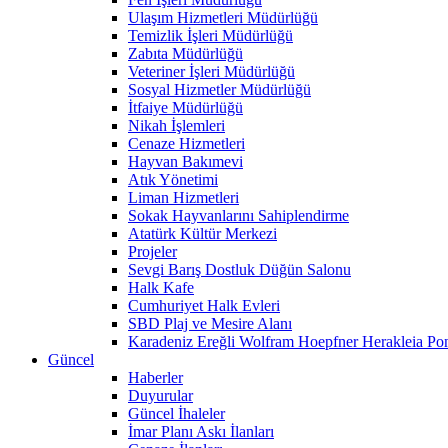
Ulaşım Hizmetleri Müdürlüğü
Temizlik İşleri Müdürlüğü
Zabıta Müdürlüğü
Veteriner İşleri Müdürlüğü
Sosyal Hizmetler Müdürlüğü
İtfaiye Müdürlüğü
Nikah İşlemleri
Cenaze Hizmetleri
Hayvan Bakımevi
Atık Yönetimi
Liman Hizmetleri
Sokak Hayvanlarını Sahiplendirme
Atatürk Kültür Merkezi
Projeler
Sevgi Barış Dostluk Düğün Salonu
Halk Kafe
Cumhuriyet Halk Evleri
SBD Plaj ve Mesire Alanı
Karadeniz Ereğli Wolfram Hoepfner Herakleia Pon
Güncel
Haberler
Duyurular
Güncel İhaleler
İmar Planı Askı İlanları