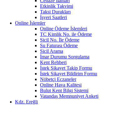
Cenaze İlanları
Etkinlik Takvimi
Taksi Durakları
İşyeri Saatleri
Online İşlemler
Online Ödeme İşlemleri
TC Kimlik No. ile Ödeme
Sicil No. İle Ödeme
Su Faturası Ödeme
Sicil Arama
İmar Durumu Sorgulama
Kent Rehberi
İstek Şikayet Takip Formu
İstek Şikayet Bildirim Formu
Nöbetçi Eczaneler
Online Hava Kalitesi
Bulut Kent Bilgi Sistemi
Vatandaş Memnuniyet Anketi
Kdz. Ereğli