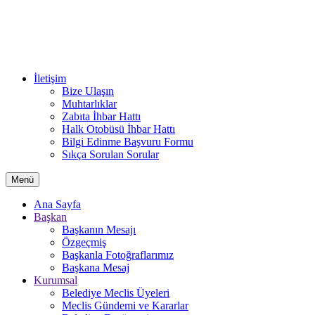
İletişim
Bize Ulaşın
Muhtarlıklar
Zabıta İhbar Hattı
Halk Otobüsü İhbar Hattı
Bilgi Edinme Başvuru Formu
Sıkça Sorulan Sorular
Menü
Ana Sayfa
Başkan
Başkanın Mesajı
Özgeçmiş
Başkanla Fotoğraflarımız
Başkana Mesaj
Kurumsal
Belediye Meclis Üyeleri
Meclis Gündemi ve Kararlar