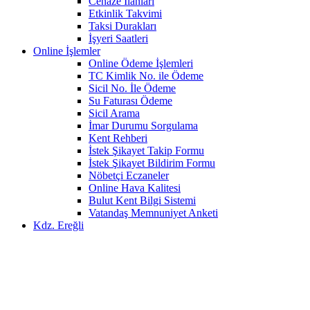
Cenaze İlanları
Etkinlik Takvimi
Taksi Durakları
İşyeri Saatleri
Online İşlemler
Online Ödeme İşlemleri
TC Kimlik No. ile Ödeme
Sicil No. İle Ödeme
Su Faturası Ödeme
Sicil Arama
İmar Durumu Sorgulama
Kent Rehberi
İstek Şikayet Takip Formu
İstek Şikayet Bildirim Formu
Nöbetçi Eczaneler
Online Hava Kalitesi
Bulut Kent Bilgi Sistemi
Vatandaş Memnuniyet Anketi
Kdz. Ereğli