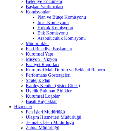
Belediye Encümeni
Başkan Yardımcıları
Komisyonlar
Plan ve Bütçe Komisyonu
İmar Komisyonu
Hukuk Komisyonu
Etik Komisyonu
Arabuluculuk Komisyonu
Müdürlükler
Eski Belediye Başkanları
Kurumsal Yapı
Misyon - Vizyon
Faaliyet Raporları
Kurumsal Mali Durum ve Beklenti Raporu
Performans Göstergeleri
Stratejik Plan
Kardeş Kentler (Sister Cities)
Üyelik Bulunan Birlikler
Kurumsal Logolar
Basılı Kaynaklar
Hizmetler
Fen İşleri Müdürlüğü
Ulaşım Hizmetleri Müdürlüğü
Temizlik İşleri Müdürlüğü
Zabıta Müdürlüğü