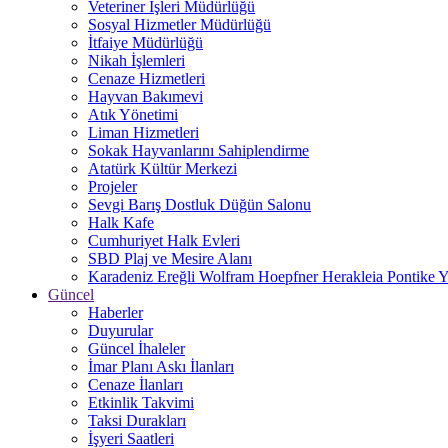
Veteriner İşleri Müdürlüğü
Sosyal Hizmetler Müdürlüğü
İtfaiye Müdürlüğü
Nikah İşlemleri
Cenaze Hizmetleri
Hayvan Bakımevi
Atık Yönetimi
Liman Hizmetleri
Sokak Hayvanlarını Sahiplendirme
Atatürk Kültür Merkezi
Projeler
Sevgi Barış Dostluk Düğün Salonu
Halk Kafe
Cumhuriyet Halk Evleri
SBD Plaj ve Mesire Alanı
Karadeniz Ereğli Wolfram Hoepfner Herakleia Pontike Y
Güncel
Haberler
Duyurular
Güncel İhaleler
İmar Planı Askı İlanları
Cenaze İlanları
Etkinlik Takvimi
Taksi Durakları
İşyeri Saatleri