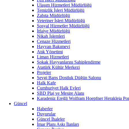
Ulaşım Hizmetleri Müdürlüğü
Temizlik İşleri Müdürlüğü
Zabıta Müdürlüğü
Veteriner İşleri Müdürlüğü
Sosyal Hizmetler Müdürlüğü
İtfaiye Müdürlüğü
Nikah İşlemleri
Cenaze Hizmetleri
Hayvan Bakımevi
Atık Yönetimi
Liman Hizmetleri
Sokak Hayvanlarını Sahiplendirme
Atatürk Kültür Merkezi
Projeler
Sevgi Barış Dostluk Düğün Salonu
Halk Kafe
Cumhuriyet Halk Evleri
SBD Plaj ve Mesire Alanı
Karadeniz Ereğli Wolfram Hoepfner Herakleia Pon
Güncel
Haberler
Duyurular
Güncel İhaleler
İmar Planı Askı İlanları