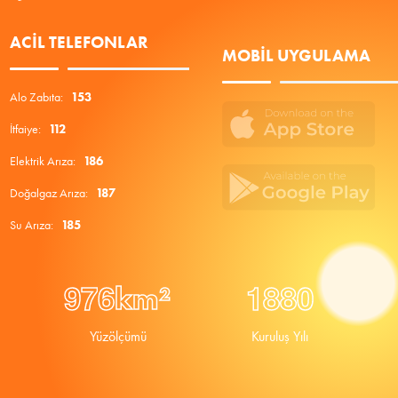
ACIL TELEFONLAR
MOBIL UYGULAMA
Alo Zabıta:
153
İtfaiye:
112
Elektrik Arıza:
186
Doğalgaz Arıza:
187
Su Arıza:
185
9
7
6
1
8
8
0
km²
Yüzölçümü
Kuruluş Yılı