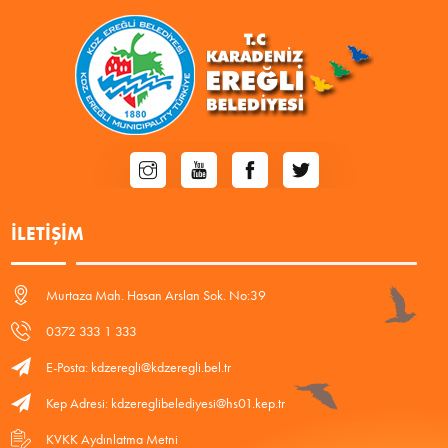
İLETIŞIM
Murtaza Mah. Hasan Arslan Sok. No:39
0372 333 1 333
E-Posta: kdzeregli@kdzeregli.bel.tr
Kep Adresi: kdzereglibelediyesi@hs01.kep.tr
KVKK Aydınlatma Metni