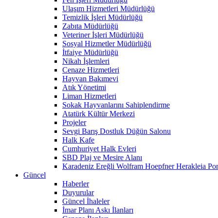
Ulaşım Hizmetleri Müdürlüğü
Temizlik İşleri Müdürlüğü
Zabıta Müdürlüğü
Veteriner İşleri Müdürlüğü
Sosyal Hizmetler Müdürlüğü
İtfaiye Müdürlüğü
Nikah İşlemleri
Cenaze Hizmetleri
Hayvan Bakımevi
Atık Yönetimi
Liman Hizmetleri
Sokak Hayvanlarını Sahiplendirme
Atatürk Kültür Merkezi
Projeler
Sevgi Barış Dostluk Düğün Salonu
Halk Kafe
Cumhuriyet Halk Evleri
SBD Plaj ve Mesire Alanı
Karadeniz Ereğli Wolfram Hoepfner Herakleia Pon
Güncel
Haberler
Duyurular
Güncel İhaleler
İmar Planı Askı İlanları