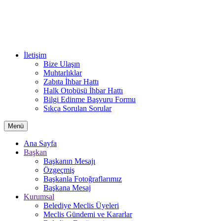
İletişim
Bize Ulaşın
Muhtarlıklar
Zabıta İhbar Hattı
Halk Otobüsü İhbar Hattı
Bilgi Edinme Başvuru Formu
Sıkça Sorulan Sorular
Menü
Ana Sayfa
Başkan
Başkanın Mesajı
Özgeçmiş
Başkanla Fotoğraflarımız
Başkana Mesaj
Kurumsal
Belediye Meclis Üyeleri
Meclis Gündemi ve Kararlar