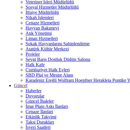
Veteriner İşleri Müdürlüğü
Sosyal Hizmetler Müdürlüğü
İtfaiye Müdürlüğü
Nikah İşlemleri
Cenaze Hizmetleri
Hayvan Bakımevi
Atık Yönetimi
Liman Hizmetleri
Sokak Hayvanlarını Sahiplendirme
Atatürk Kültür Merkezi
Projeler
Sevgi Barış Dostluk Düğün Salonu
Halk Kafe
Cumhuriyet Halk Evleri
SBD Plaj ve Mesire Alanı
Karadeniz Ereğli Wolfram Hoepfner Herakleia Pontike Y
Güncel
Haberler
Duyurular
Güncel İhaleler
İmar Planı Askı İlanları
Cenaze İlanları
Etkinlik Takvimi
Taksi Durakları
İşyeri Saatleri