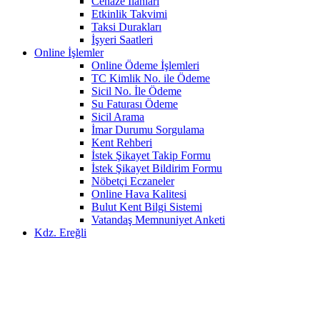
Cenaze İlanları
Etkinlik Takvimi
Taksi Durakları
İşyeri Saatleri
Online İşlemler
Online Ödeme İşlemleri
TC Kimlik No. ile Ödeme
Sicil No. İle Ödeme
Su Faturası Ödeme
Sicil Arama
İmar Durumu Sorgulama
Kent Rehberi
İstek Şikayet Takip Formu
İstek Şikayet Bildirim Formu
Nöbetçi Eczaneler
Online Hava Kalitesi
Bulut Kent Bilgi Sistemi
Vatandaş Memnuniyet Anketi
Kdz. Ereğli