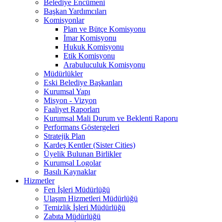
Belediye Encümeni
Başkan Yardımcıları
Komisyonlar
Plan ve Bütçe Komisyonu
İmar Komisyonu
Hukuk Komisyonu
Etik Komisyonu
Arabuluculuk Komisyonu
Müdürlükler
Eski Belediye Başkanları
Kurumsal Yapı
Misyon - Vizyon
Faaliyet Raporları
Kurumsal Mali Durum ve Beklenti Raporu
Performans Göstergeleri
Stratejik Plan
Kardeş Kentler (Sister Cities)
Üyelik Bulunan Birlikler
Kurumsal Logolar
Basılı Kaynaklar
Hizmetler
Fen İşleri Müdürlüğü
Ulaşım Hizmetleri Müdürlüğü
Temizlik İşleri Müdürlüğü
Zabıta Müdürlüğü