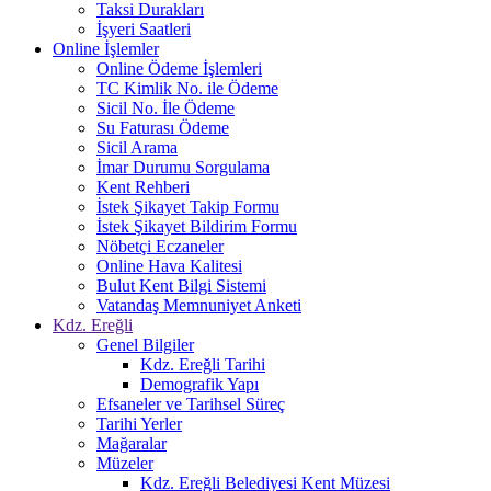
Taksi Durakları
İşyeri Saatleri
Online İşlemler
Online Ödeme İşlemleri
TC Kimlik No. ile Ödeme
Sicil No. İle Ödeme
Su Faturası Ödeme
Sicil Arama
İmar Durumu Sorgulama
Kent Rehberi
İstek Şikayet Takip Formu
İstek Şikayet Bildirim Formu
Nöbetçi Eczaneler
Online Hava Kalitesi
Bulut Kent Bilgi Sistemi
Vatandaş Memnuniyet Anketi
Kdz. Ereğli
Genel Bilgiler
Kdz. Ereğli Tarihi
Demografik Yapı
Efsaneler ve Tarihsel Süreç
Tarihi Yerler
Mağaralar
Müzeler
Kdz. Ereğli Belediyesi Kent Müzesi