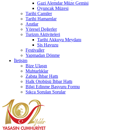
Gazi Alemdar Müze Gemisi
Oyuncak Müzesi
Tarihi Camiler
Tarihi Hamamlar
Anıtlar
Yöresel Değerler
Turizm Aktiviteleri
Tarihi Akkuyu Meydanı
Sis Havuzu
Festivaller
Yapmadan Dönme
İletişim
Bize Ulaşın
Muhtarlıklar
Zabıta İhbar Hattı
Halk Otobüsü İhbar Hattı
Bilgi Edinme Başvuru Formu
Sıkça Sorulan Sorular