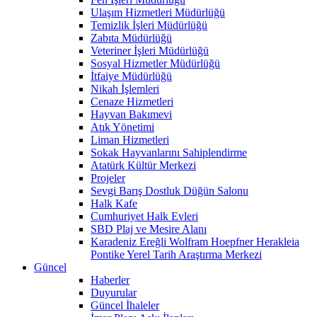
Ulaşım Hizmetleri Müdürlüğü
Temizlik İşleri Müdürlüğü
Zabıta Müdürlüğü
Veteriner İşleri Müdürlüğü
Sosyal Hizmetler Müdürlüğü
İtfaiye Müdürlüğü
Nikah İşlemleri
Cenaze Hizmetleri
Hayvan Bakımevi
Atık Yönetimi
Liman Hizmetleri
Sokak Hayvanlarını Sahiplendirme
Atatürk Kültür Merkezi
Projeler
Sevgi Barış Dostluk Düğün Salonu
Halk Kafe
Cumhuriyet Halk Evleri
SBD Plaj ve Mesire Alanı
Karadeniz Ereğli Wolfram Hoepfner Herakleia
Pontike Yerel Tarih Araştırma Merkezi
Güncel
Haberler
Duyurular
Güncel İhaleler