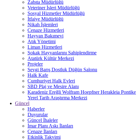
Zabıta Müdürlüğü
Veteriner İşleri Müdürlüğü
Sosyal Hizmetler Müdürlüğü
İtfaiye Müdürlüğü
Nikah İşlemleri
Cenaze Hizmetleri
Hayvan Bakımevi
Atık Yönetimi
Liman Hizmetleri
Sokak Hayvanlarını Sahiplendirme
Atatürk Kültür Merkezi
Projeler
Sevgi Barış Dostluk Düğün Salonu
Halk Kafe
Cumhuriyet Halk Evleri
SBD Plaj ve Mesire Alanı
Karadeniz Ereğli Wolfram Hoepfner Herakleia Pontike
Yerel Tarih Araştırma Merkezi
Güncel
Haberler
Duyurular
Güncel İhaleler
İmar Planı Askı İlanları
Cenaze İlanları
Etkinlik Takvimi