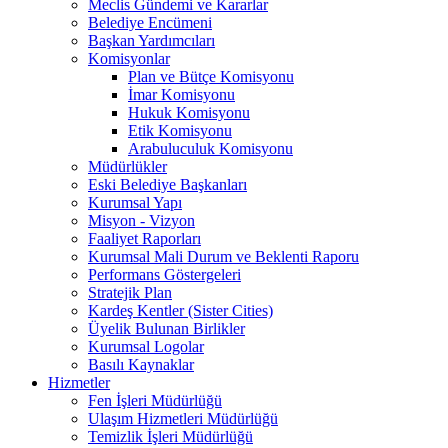
Meclis Gündemi ve Kararlar
Belediye Encümeni
Başkan Yardımcıları
Komisyonlar
Plan ve Bütçe Komisyonu
İmar Komisyonu
Hukuk Komisyonu
Etik Komisyonu
Arabuluculuk Komisyonu
Müdürlükler
Eski Belediye Başkanları
Kurumsal Yapı
Misyon - Vizyon
Faaliyet Raporları
Kurumsal Mali Durum ve Beklenti Raporu
Performans Göstergeleri
Stratejik Plan
Kardeş Kentler (Sister Cities)
Üyelik Bulunan Birlikler
Kurumsal Logolar
Basılı Kaynaklar
Hizmetler
Fen İşleri Müdürlüğü
Ulaşım Hizmetleri Müdürlüğü
Temizlik İşleri Müdürlüğü