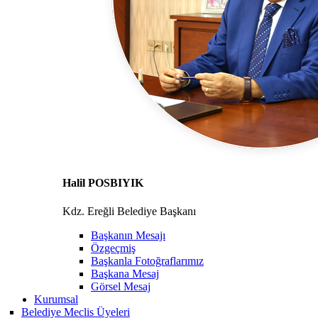
Halil POSBIYIK
Kdz. Ereğli Belediye Başkanı
Başkanın Mesajı
Özgeçmiş
Başkanla Fotoğraflarımız
Başkana Mesaj
Görsel Mesaj
Kurumsal
Belediye Meclis Üyeleri