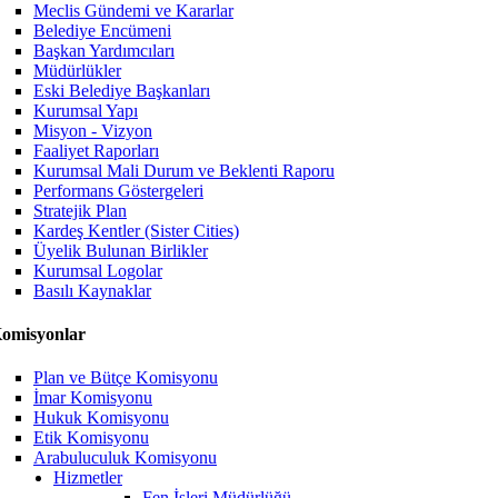
Meclis Gündemi ve Kararlar
Belediye Encümeni
Başkan Yardımcıları
Müdürlükler
Eski Belediye Başkanları
Kurumsal Yapı
Misyon - Vizyon
Faaliyet Raporları
Kurumsal Mali Durum ve Beklenti Raporu
Performans Göstergeleri
Stratejik Plan
Kardeş Kentler (Sister Cities)
Üyelik Bulunan Birlikler
Kurumsal Logolar
Basılı Kaynaklar
omisyonlar
Plan ve Bütçe Komisyonu
İmar Komisyonu
Hukuk Komisyonu
Etik Komisyonu
Arabuluculuk Komisyonu
Hizmetler
Fen İşleri Müdürlüğü