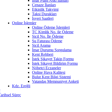
İmar Planı Askı İlanları
Cenaze İlanları
Etkinlik Takvimi
Taksi Durakları
İşyeri Saatleri
Online İşlemler
Online Ödeme İşlemleri
TC Kimlik No. ile Ödeme
Sicil No. İle Ödeme
Su Faturası Ödeme
Sicil Arama
İmar Durumu Sorgulama
Kent Rehberi
İstek Şikayet Takip Formu
İstek Şikayet Bildirim Formu
Nöbetçi Eczaneler
Online Hava Kalitesi
Bulut Kent Bilgi Sistemi
Vatandaş Memnuniyet Anketi
Kdz. Ereğli
r
Tarihsel Süreç