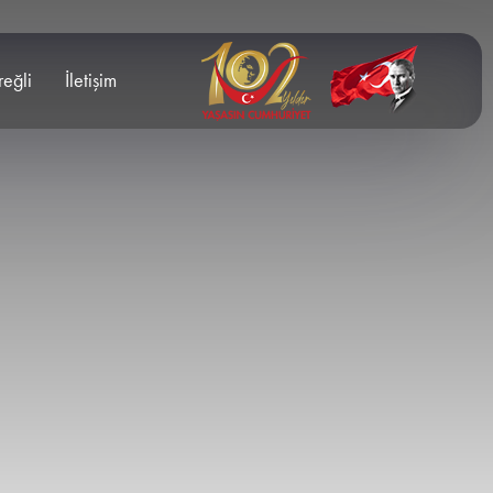
reğli
İletişim