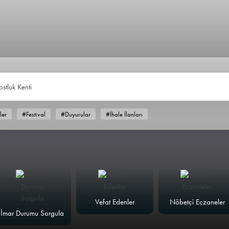
ostluk Kenti
ler
#Festival
#Duyurular
#İhale İlanları
Vefat Edenler
Nöbetçi Eczaneler
İmar Durumu Sorgula