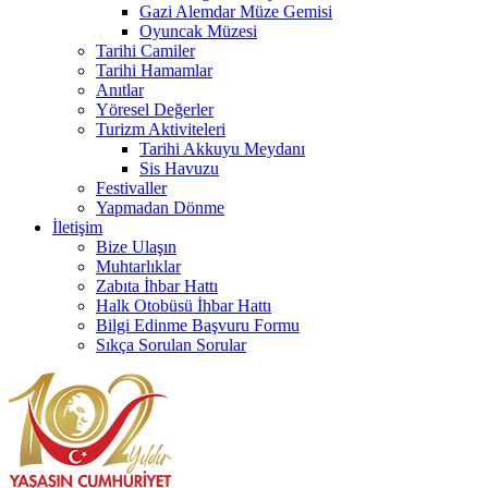
Gazi Alemdar Müze Gemisi
Oyuncak Müzesi
Tarihi Camiler
Tarihi Hamamlar
Anıtlar
Yöresel Değerler
Turizm Aktiviteleri
Tarihi Akkuyu Meydanı
Sis Havuzu
Festivaller
Yapmadan Dönme
İletişim
Bize Ulaşın
Muhtarlıklar
Zabıta İhbar Hattı
Halk Otobüsü İhbar Hattı
Bilgi Edinme Başvuru Formu
Sıkça Sorulan Sorular