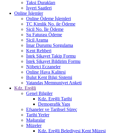
Taksi Durakları
İşyeri Saatleri
Online İşlemler
Online Ödeme İşlemleri
TC Kimlik No. ile Ödeme
Sicil No. İle Ödeme
Su Faturası Ödeme
Sicil Arama
İmar Durumu Sorgulama
Kent Rehberi
İstek Şikayet Takip Formu
İstek Şikayet Bildirim Formu
Nöbetçi Eczaneler
Online Hava Kalitesi
Bulut Kent Bilgi Sistemi
Vatandaş Memnuniyet Anketi
Kdz. Ereğli
Genel Bilgiler
Kdz. Ereğli Tarihi
Demografik Yapı
Efsaneler ve Tarihsel Süreç
Tarihi Yerler
Mağaralar
Müzeler
Kdz. Ereğli Belediyesi Kent Müzesi