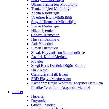
Ulaşım Hizmetleri Müdürlüğü
Temizlik İşleri Müdürlüğü
Zabıta Müdürlüğü
Veteriner İşleri Müdürlüğü
Sosyal Hizmetler Müdürlüğü
İtfaiye Müdürlüğü
Nikah İşlemleri
Cenaze Hizmetleri
Hayvan Bakımevi
Atık Yönetimi
Liman Hizmetleri
Sokak Hayvanlarını Sahiplendirme
Atatürk Kültür Merkezi
Projeler
Sevgi Barış Dostluk Düğün Salonu
Halk Kafe
Cumhuriyet Halk Evleri
SBD Plaj ve Mesire Alanı
Karadeniz Ereğli Wolfram Hoepfner Herakleia
Pontike Yerel Tarih Araştırma Merkezi
Güncel
Haberler
Duyurular
Güncel İhaleler