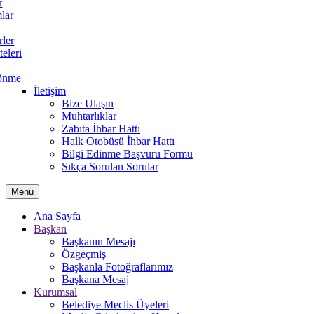
r
lar
rler
teleri
önme
İletişim
Bize Ulaşın
Muhtarlıklar
Zabıta İhbar Hattı
Halk Otobüsü İhbar Hattı
Bilgi Edinme Başvuru Formu
Sıkça Sorulan Sorular
Menü
Ana Sayfa
Başkan
Başkanın Mesajı
Özgeçmiş
Başkanla Fotoğraflarımız
Başkana Mesaj
Kurumsal
Belediye Meclis Üyeleri