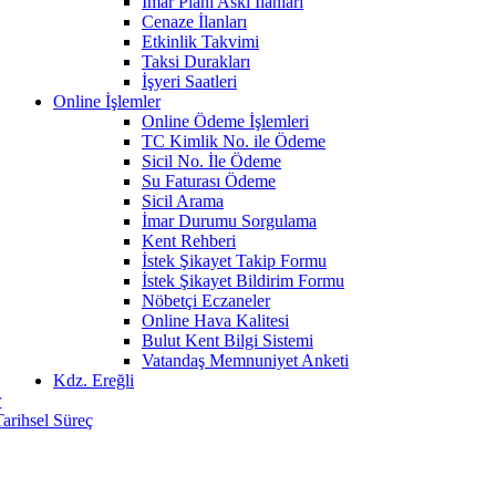
İmar Planı Askı İlanları
Cenaze İlanları
Etkinlik Takvimi
Taksi Durakları
İşyeri Saatleri
Online İşlemler
Online Ödeme İşlemleri
TC Kimlik No. ile Ödeme
Sicil No. İle Ödeme
Su Faturası Ödeme
Sicil Arama
İmar Durumu Sorgulama
Kent Rehberi
İstek Şikayet Takip Formu
İstek Şikayet Bildirim Formu
Nöbetçi Eczaneler
Online Hava Kalitesi
Bulut Kent Bilgi Sistemi
Vatandaş Memnuniyet Anketi
Kdz. Ereğli
r
Tarihsel Süreç