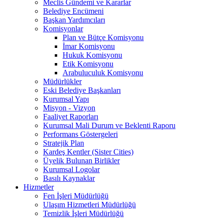
Meclis Gündemi ve Kararlar
Belediye Encümeni
Başkan Yardımcıları
Komisyonlar
Plan ve Bütçe Komisyonu
İmar Komisyonu
Hukuk Komisyonu
Etik Komisyonu
Arabuluculuk Komisyonu
Müdürlükler
Eski Belediye Başkanları
Kurumsal Yapı
Misyon - Vizyon
Faaliyet Raporları
Kurumsal Mali Durum ve Beklenti Raporu
Performans Göstergeleri
Stratejik Plan
Kardeş Kentler (Sister Cities)
Üyelik Bulunan Birlikler
Kurumsal Logolar
Basılı Kaynaklar
Hizmetler
Fen İşleri Müdürlüğü
Ulaşım Hizmetleri Müdürlüğü
Temizlik İşleri Müdürlüğü