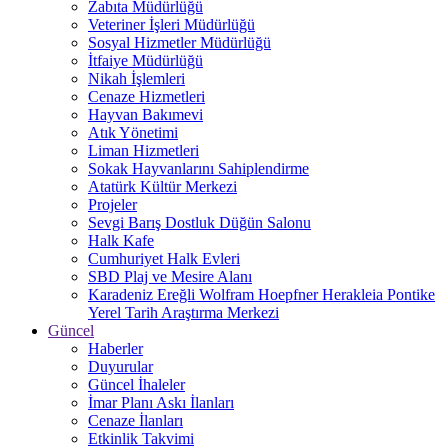
Zabıta Müdürlüğü
Veteriner İşleri Müdürlüğü
Sosyal Hizmetler Müdürlüğü
İtfaiye Müdürlüğü
Nikah İşlemleri
Cenaze Hizmetleri
Hayvan Bakımevi
Atık Yönetimi
Liman Hizmetleri
Sokak Hayvanlarını Sahiplendirme
Atatürk Kültür Merkezi
Projeler
Sevgi Barış Dostluk Düğün Salonu
Halk Kafe
Cumhuriyet Halk Evleri
SBD Plaj ve Mesire Alanı
Karadeniz Ereğli Wolfram Hoepfner Herakleia Pontike
Yerel Tarih Araştırma Merkezi
Güncel
Haberler
Duyurular
Güncel İhaleler
İmar Planı Askı İlanları
Cenaze İlanları
Etkinlik Takvimi