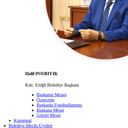
Halil POSBIYIK
Kdz. Ereğli Belediye Başkanı
Başkanın Mesajı
Özgeçmiş
Başkanla Fotoğraflarımız
Başkana Mesaj
Görsel Mesaj
Kurumsal
Belediye Meclis Üyeleri