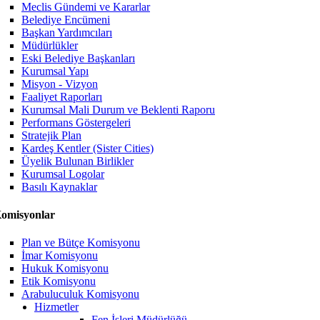
Meclis Gündemi ve Kararlar
Belediye Encümeni
Başkan Yardımcıları
Müdürlükler
Eski Belediye Başkanları
Kurumsal Yapı
Misyon - Vizyon
Faaliyet Raporları
Kurumsal Mali Durum ve Beklenti Raporu
Performans Göstergeleri
Stratejik Plan
Kardeş Kentler (Sister Cities)
Üyelik Bulunan Birlikler
Kurumsal Logolar
Basılı Kaynaklar
omisyonlar
Plan ve Bütçe Komisyonu
İmar Komisyonu
Hukuk Komisyonu
Etik Komisyonu
Arabuluculuk Komisyonu
Hizmetler
Fen İşleri Müdürlüğü