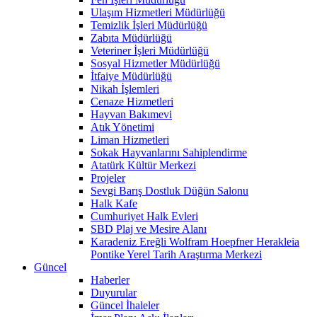
Ulaşım Hizmetleri Müdürlüğü
Temizlik İşleri Müdürlüğü
Zabıta Müdürlüğü
Veteriner İşleri Müdürlüğü
Sosyal Hizmetler Müdürlüğü
İtfaiye Müdürlüğü
Nikah İşlemleri
Cenaze Hizmetleri
Hayvan Bakımevi
Atık Yönetimi
Liman Hizmetleri
Sokak Hayvanlarını Sahiplendirme
Atatürk Kültür Merkezi
Projeler
Sevgi Barış Dostluk Düğün Salonu
Halk Kafe
Cumhuriyet Halk Evleri
SBD Plaj ve Mesire Alanı
Karadeniz Ereğli Wolfram Hoepfner Herakleia
Pontike Yerel Tarih Araştırma Merkezi
Güncel
Haberler
Duyurular
Güncel İhaleler