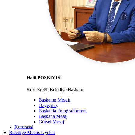
Halil POSBIYIK
Kdz. Ereğli Belediye Başkanı
Başkanın Mesajı
Özgeçmiş
Başkanla Fotoğraflarımız
Başkana Mesaj
Görsel Mesaj
Kurumsal
Belediye Meclis Üyeleri