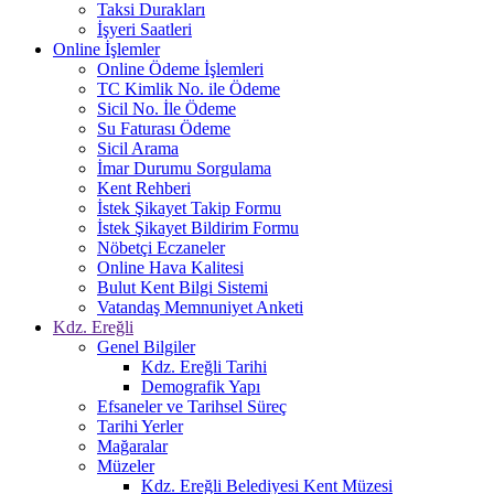
Taksi Durakları
İşyeri Saatleri
Online İşlemler
Online Ödeme İşlemleri
TC Kimlik No. ile Ödeme
Sicil No. İle Ödeme
Su Faturası Ödeme
Sicil Arama
İmar Durumu Sorgulama
Kent Rehberi
İstek Şikayet Takip Formu
İstek Şikayet Bildirim Formu
Nöbetçi Eczaneler
Online Hava Kalitesi
Bulut Kent Bilgi Sistemi
Vatandaş Memnuniyet Anketi
Kdz. Ereğli
Genel Bilgiler
Kdz. Ereğli Tarihi
Demografik Yapı
Efsaneler ve Tarihsel Süreç
Tarihi Yerler
Mağaralar
Müzeler
Kdz. Ereğli Belediyesi Kent Müzesi