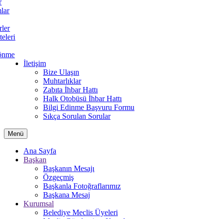
r
lar
rler
teleri
önme
İletişim
Bize Ulaşın
Muhtarlıklar
Zabıta İhbar Hattı
Halk Otobüsü İhbar Hattı
Bilgi Edinme Başvuru Formu
Sıkça Sorulan Sorular
Menü
Ana Sayfa
Başkan
Başkanın Mesajı
Özgeçmiş
Başkanla Fotoğraflarımız
Başkana Mesaj
Kurumsal
Belediye Meclis Üyeleri