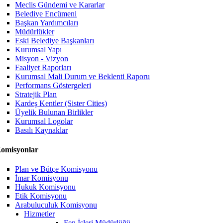
Meclis Gündemi ve Kararlar
Belediye Encümeni
Başkan Yardımcıları
Müdürlükler
Eski Belediye Başkanları
Kurumsal Yapı
Misyon - Vizyon
Faaliyet Raporları
Kurumsal Mali Durum ve Beklenti Raporu
Performans Göstergeleri
Stratejik Plan
Kardeş Kentler (Sister Cities)
Üyelik Bulunan Birlikler
Kurumsal Logolar
Basılı Kaynaklar
omisyonlar
Plan ve Bütçe Komisyonu
İmar Komisyonu
Hukuk Komisyonu
Etik Komisyonu
Arabuluculuk Komisyonu
Hizmetler
Fen İşleri Müdürlüğü