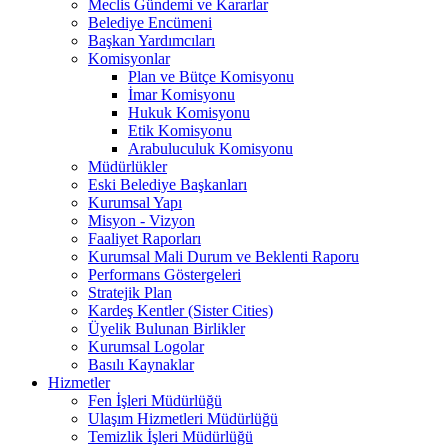
Meclis Gündemi ve Kararlar
Belediye Encümeni
Başkan Yardımcıları
Komisyonlar
Plan ve Bütçe Komisyonu
İmar Komisyonu
Hukuk Komisyonu
Etik Komisyonu
Arabuluculuk Komisyonu
Müdürlükler
Eski Belediye Başkanları
Kurumsal Yapı
Misyon - Vizyon
Faaliyet Raporları
Kurumsal Mali Durum ve Beklenti Raporu
Performans Göstergeleri
Stratejik Plan
Kardeş Kentler (Sister Cities)
Üyelik Bulunan Birlikler
Kurumsal Logolar
Basılı Kaynaklar
Hizmetler
Fen İşleri Müdürlüğü
Ulaşım Hizmetleri Müdürlüğü
Temizlik İşleri Müdürlüğü