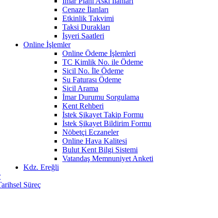
İmar Planı Askı İlanları
Cenaze İlanları
Etkinlik Takvimi
Taksi Durakları
İşyeri Saatleri
Online İşlemler
Online Ödeme İşlemleri
TC Kimlik No. ile Ödeme
Sicil No. İle Ödeme
Su Faturası Ödeme
Sicil Arama
İmar Durumu Sorgulama
Kent Rehberi
İstek Şikayet Takip Formu
İstek Şikayet Bildirim Formu
Nöbetçi Eczaneler
Online Hava Kalitesi
Bulut Kent Bilgi Sistemi
Vatandaş Memnuniyet Anketi
Kdz. Ereğli
r
Tarihsel Süreç