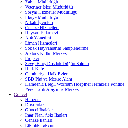
Zabıta Müdürlüğü
Veteriner İşleri Müdürlüğü
Sosyal Hizmetler Müdürlüğü
İtfaiye Müdürlüğü
Nikah İşlemleri
Cenaze Hizmetleri
Hayvan Bakımevi
Atık Yönetimi
Liman Hizmetleri
Sokak Hayvanlarını Sahiplendirme
Atatürk Kültür Merkezi
Projeler
Sevgi Barış Dostluk Düğün Salonu
Halk Kafe
Cumhuriyet Halk Evleri
SBD Plaj ve Mesire Alanı
Karadeniz Ereğli Wolfram Hoepfner Herakleia Pontike
Yerel Tarih Araştırma Merkezi
Güncel
Haberler
Duyurular
Güncel İhaleler
İmar Planı Askı İlanları
Cenaze İlanları
Etkinlik Takvimi