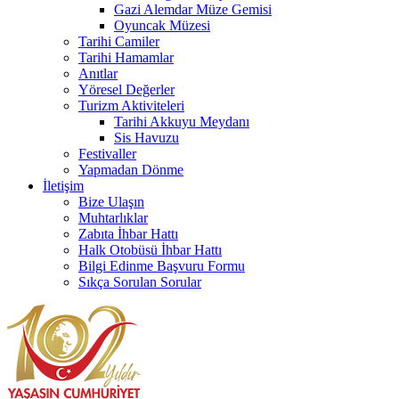
Gazi Alemdar Müze Gemisi
Oyuncak Müzesi
Tarihi Camiler
Tarihi Hamamlar
Anıtlar
Yöresel Değerler
Turizm Aktiviteleri
Tarihi Akkuyu Meydanı
Sis Havuzu
Festivaller
Yapmadan Dönme
İletişim
Bize Ulaşın
Muhtarlıklar
Zabıta İhbar Hattı
Halk Otobüsü İhbar Hattı
Bilgi Edinme Başvuru Formu
Sıkça Sorulan Sorular