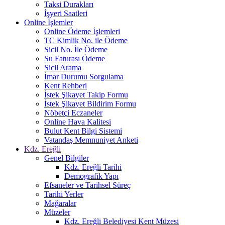
Taksi Durakları
İşyeri Saatleri
Online İşlemler
Online Ödeme İşlemleri
TC Kimlik No. ile Ödeme
Sicil No. İle Ödeme
Su Faturası Ödeme
Sicil Arama
İmar Durumu Sorgulama
Kent Rehberi
İstek Şikayet Takip Formu
İstek Şikayet Bildirim Formu
Nöbetçi Eczaneler
Online Hava Kalitesi
Bulut Kent Bilgi Sistemi
Vatandaş Memnuniyet Anketi
Kdz. Ereğli
Genel Bilgiler
Kdz. Ereğli Tarihi
Demografik Yapı
Efsaneler ve Tarihsel Süreç
Tarihi Yerler
Mağaralar
Müzeler
Kdz. Ereğli Belediyesi Kent Müzesi