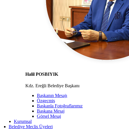
Halil POSBIYIK
Kdz. Ereğli Belediye Başkanı
Başkanın Mesajı
Özgeçmiş
Başkanla Fotoğraflarımız
Başkana Mesaj
Görsel Mesaj
Kurumsal
Belediye Meclis Üyeleri