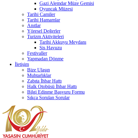
Gazi Alemdar Müze Gemisi
Oyuncak Müzesi
Tarihi Camiler
Tarihi Hamamlar
Anıtlar
Yöresel Değerler
Turizm Aktiviteleri
Tarihi Akkuyu Meydanı
Sis Havuzu
Festivaller
Yapmadan Dönme
İletişim
Bize Ulaşın
Muhtarlıklar
Zabıta İhbar Hattı
Halk Otobüsü İhbar Hattı
Bilgi Edinme Başvuru Formu
Sıkça Sorulan Sorular