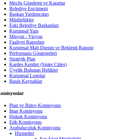
Meclis Gündemi ve Kararlar
Belediye Encümeni
Başkan Yardımcıları
Müdürlükler
Eski Belediye Başkanları
Kurumsal Yapı
Misyon - Vizyon
Faaliyet Raporları
Kurumsal Mali Durum ve Beklenti Raporu
Performans Göstergeleri
Stratejik Plan
Kardeş Kentler (Sister Cities)
Üyelik Bulunan Birlikler
Kurumsal Logolar
Basılı Kaynaklar
omisyonlar
Plan ve Bütçe Komisyonu
İmar Komisyonu
Hukuk Komisyonu
Etik Komisyonu
Arabuluculuk Komisyonu
Hizmetler
Fen İşleri Müdürlüğü