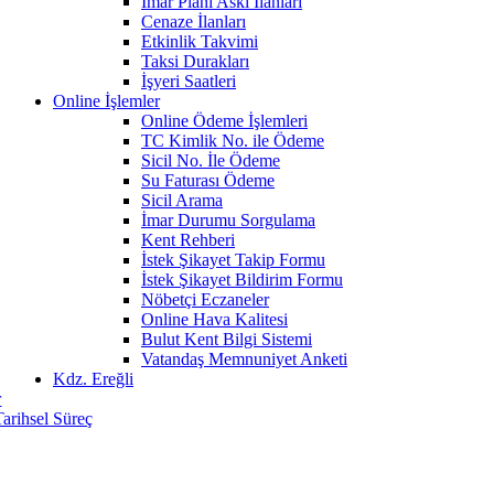
İmar Planı Askı İlanları
Cenaze İlanları
Etkinlik Takvimi
Taksi Durakları
İşyeri Saatleri
Online İşlemler
Online Ödeme İşlemleri
TC Kimlik No. ile Ödeme
Sicil No. İle Ödeme
Su Faturası Ödeme
Sicil Arama
İmar Durumu Sorgulama
Kent Rehberi
İstek Şikayet Takip Formu
İstek Şikayet Bildirim Formu
Nöbetçi Eczaneler
Online Hava Kalitesi
Bulut Kent Bilgi Sistemi
Vatandaş Memnuniyet Anketi
Kdz. Ereğli
r
Tarihsel Süreç