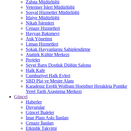
Zabıta Müdürlüğü
Veteriner İşleri Müdürlüğü
Sosyal Hizmetler Müdürlüğü
İtfaiye Müdürlüğü
Nikah İşlemleri
Cenaze Hizmetleri
Hayvan Bakımevi
Atık Yönetimi
Liman Hizmetleri
Sokak Hayvanlarını Sahiplendirme
Atatürk Kültür Merkezi
Projeler
Sevgi Barış Dostluk Düğün Salonu
Halk Kafe
Cumhuriyet Halk Evleri
SBD Plaj ve Mesire Alanı
Karadeniz Ereğli Wolfram Hoepfner Herakleia Pontike
Yerel Tarih Araştırma Merkezi
Güncel
Haberler
Duyurular
Güncel İhaleler
İmar Planı Askı İlanları
Cenaze İlanları
Etkinlik Takvimi