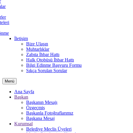
r
lar
rler
teleri
önme
İletişim
Bize Ulaşın
Muhtarlıklar
Zabıta İhbar Hattı
Halk Otobüsü İhbar Hattı
Bilgi Edinme Başvuru Formu
Sıkça Sorulan Sorular
Menü
Ana Sayfa
Başkan
Başkanın Mesajı
Özgeçmiş
Başkanla Fotoğraflarımız
Başkana Mesaj
Kurumsal
Belediye Meclis Üyeleri