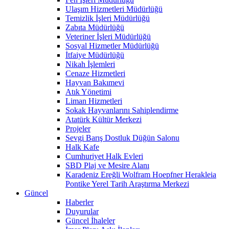
Ulaşım Hizmetleri Müdürlüğü
Temizlik İşleri Müdürlüğü
Zabıta Müdürlüğü
Veteriner İşleri Müdürlüğü
Sosyal Hizmetler Müdürlüğü
İtfaiye Müdürlüğü
Nikah İşlemleri
Cenaze Hizmetleri
Hayvan Bakımevi
Atık Yönetimi
Liman Hizmetleri
Sokak Hayvanlarını Sahiplendirme
Atatürk Kültür Merkezi
Projeler
Sevgi Barış Dostluk Düğün Salonu
Halk Kafe
Cumhuriyet Halk Evleri
SBD Plaj ve Mesire Alanı
Karadeniz Ereğli Wolfram Hoepfner Herakleia
Pontike Yerel Tarih Araştırma Merkezi
Güncel
Haberler
Duyurular
Güncel İhaleler