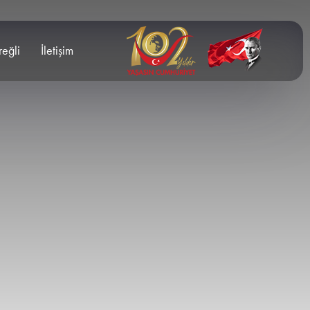
reğli
İletişim