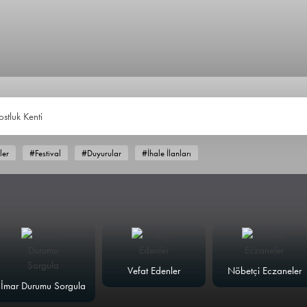
ostluk Kenti
ler
#Festival
#Duyurular
#İhale İlanları
Vefat Edenler
Nöbetçi Eczaneler
İmar Durumu Sorgula