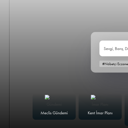
Sevgi, Barış, D
#Nöbetçi Eczane
alk Masası
Meclis Gündemi
Kent İmar Planı