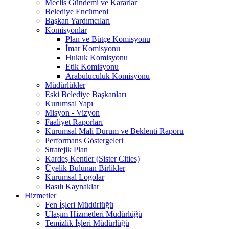
Meclis Gündemi ve Kararlar
Belediye Encümeni
Başkan Yardımcıları
Komisyonlar
Plan ve Bütçe Komisyonu
İmar Komisyonu
Hukuk Komisyonu
Etik Komisyonu
Arabuluculuk Komisyonu
Müdürlükler
Eski Belediye Başkanları
Kurumsal Yapı
Misyon - Vizyon
Faaliyet Raporları
Kurumsal Mali Durum ve Beklenti Raporu
Performans Göstergeleri
Stratejik Plan
Kardeş Kentler (Sister Cities)
Üyelik Bulunan Birlikler
Kurumsal Logolar
Basılı Kaynaklar
Hizmetler
Fen İşleri Müdürlüğü
Ulaşım Hizmetleri Müdürlüğü
Temizlik İşleri Müdürlüğü