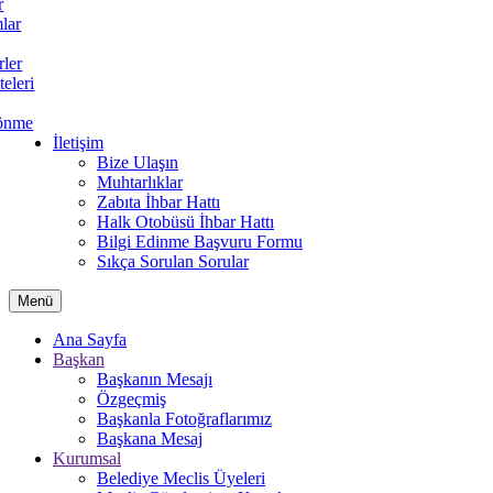
r
lar
rler
teleri
önme
İletişim
Bize Ulaşın
Muhtarlıklar
Zabıta İhbar Hattı
Halk Otobüsü İhbar Hattı
Bilgi Edinme Başvuru Formu
Sıkça Sorulan Sorular
Menü
Ana Sayfa
Başkan
Başkanın Mesajı
Özgeçmiş
Başkanla Fotoğraflarımız
Başkana Mesaj
Kurumsal
Belediye Meclis Üyeleri