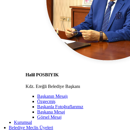
Halil POSBIYIK
Kdz. Ereğli Belediye Başkanı
Başkanın Mesajı
Özgeçmiş
Başkanla Fotoğraflarımız
Başkana Mesaj
Görsel Mesaj
Kurumsal
Belediye Meclis Üyeleri