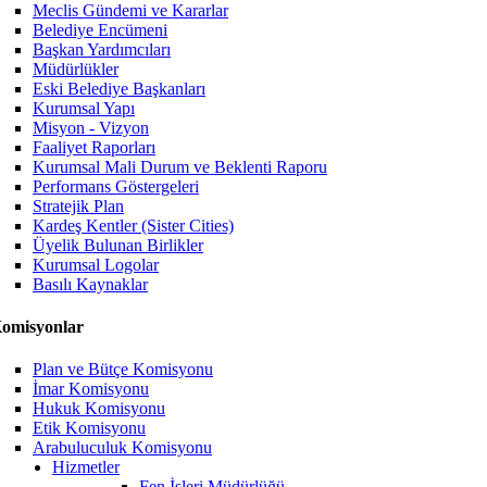
Meclis Gündemi ve Kararlar
Belediye Encümeni
Başkan Yardımcıları
Müdürlükler
Eski Belediye Başkanları
Kurumsal Yapı
Misyon - Vizyon
Faaliyet Raporları
Kurumsal Mali Durum ve Beklenti Raporu
Performans Göstergeleri
Stratejik Plan
Kardeş Kentler (Sister Cities)
Üyelik Bulunan Birlikler
Kurumsal Logolar
Basılı Kaynaklar
omisyonlar
Plan ve Bütçe Komisyonu
İmar Komisyonu
Hukuk Komisyonu
Etik Komisyonu
Arabuluculuk Komisyonu
Hizmetler
Fen İşleri Müdürlüğü