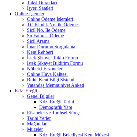
Taksi Durakları
İşyeri Saatleri
Online İşlemler
Online Ödeme İşlemleri
TC Kimlik No. ile Ödeme
Sicil No. İle Ödeme
Su Faturası Ödeme
Sicil Arama
İmar Durumu Sorgulama
Kent Rehberi
İstek Şikayet Takip Formu
İstek Şikayet Bildirim Formu
Nöbetçi Eczaneler
Online Hava Kalitesi
Bulut Kent Bilgi Sistemi
Vatandaş Memnuniyet Anketi
Kdz. Ereğli
Genel Bilgiler
Kdz. Ereğli Tarihi
Demografik Yapı
Efsaneler ve Tarihsel Süreç
Tarihi Yerler
Mağaralar
Müzeler
Kdz. Ereğli Belediyesi Kent Müzesi