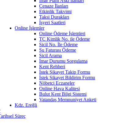
İmar Planı Askı İlanları
Cenaze İlanları
Etkinlik Takvimi
Taksi Durakları
İşyeri Saatleri
Online İşlemler
Online Ödeme İşlemleri
TC Kimlik No. ile Ödeme
Sicil No. İle Ödeme
Su Faturası Ödeme
Sicil Arama
İmar Durumu Sorgulama
Kent Rehberi
İstek Şikayet Takip Formu
İstek Şikayet Bildirim Formu
Nöbetçi Eczaneler
Online Hava Kalitesi
Bulut Kent Bilgi Sistemi
Vatandaş Memnuniyet Anketi
Kdz. Ereğli
r
Tarihsel Süreç