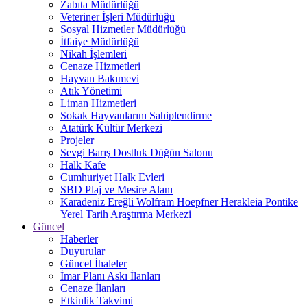
Zabıta Müdürlüğü
Veteriner İşleri Müdürlüğü
Sosyal Hizmetler Müdürlüğü
İtfaiye Müdürlüğü
Nikah İşlemleri
Cenaze Hizmetleri
Hayvan Bakımevi
Atık Yönetimi
Liman Hizmetleri
Sokak Hayvanlarını Sahiplendirme
Atatürk Kültür Merkezi
Projeler
Sevgi Barış Dostluk Düğün Salonu
Halk Kafe
Cumhuriyet Halk Evleri
SBD Plaj ve Mesire Alanı
Karadeniz Ereğli Wolfram Hoepfner Herakleia Pontike
Yerel Tarih Araştırma Merkezi
Güncel
Haberler
Duyurular
Güncel İhaleler
İmar Planı Askı İlanları
Cenaze İlanları
Etkinlik Takvimi