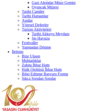
Gazi Alemdar Müze Gemisi
Oyuncak Müzesi
Tarihi Camiler
Tarihi Hamamlar
Anıtlar
Yöresel Değerler
Turizm Aktiviteleri
Tarihi Akkuyu Meydanı
Sis Havuzu
Festivaller
Yapmadan Dönme
İletişim
Bize Ulaşın
Muhtarlıklar
Zabıta İhbar Hattı
Halk Otobüsü İhbar Hattı
Bilgi Edinme Başvuru Formu
Sıkça Sorulan Sorular