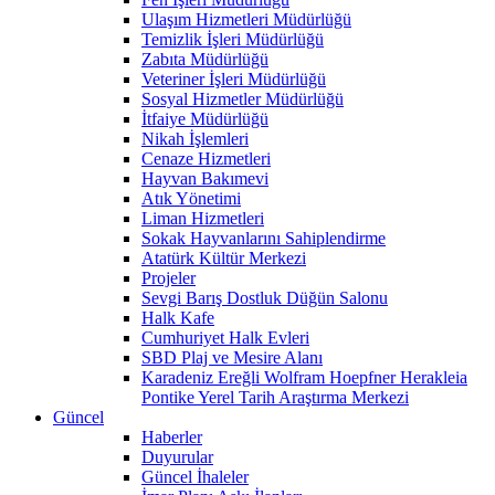
Ulaşım Hizmetleri Müdürlüğü
Temizlik İşleri Müdürlüğü
Zabıta Müdürlüğü
Veteriner İşleri Müdürlüğü
Sosyal Hizmetler Müdürlüğü
İtfaiye Müdürlüğü
Nikah İşlemleri
Cenaze Hizmetleri
Hayvan Bakımevi
Atık Yönetimi
Liman Hizmetleri
Sokak Hayvanlarını Sahiplendirme
Atatürk Kültür Merkezi
Projeler
Sevgi Barış Dostluk Düğün Salonu
Halk Kafe
Cumhuriyet Halk Evleri
SBD Plaj ve Mesire Alanı
Karadeniz Ereğli Wolfram Hoepfner Herakleia
Pontike Yerel Tarih Araştırma Merkezi
Güncel
Haberler
Duyurular
Güncel İhaleler