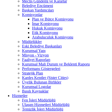
Meclis Gündemi ve Kararlar
Belediye Encümeni
Başkan Yardımcıları
Komisyonlar
Plan ve Bütçe Komisyonu
İmar Komisyonu
Hukuk Komisyonu
Etik Komisyonu
Arabuluculuk Komisyonu
Müdürlükler
Eski Belediye Başkanları
Kurumsal Yapı
Misyon - Vizyon
Faaliyet Raporları
Kurumsal Mali Durum ve Beklenti Raporu
Performans Göstergeleri
Stratejik Plan
Kardeş Kentler (Sister Cities)
Üyelik Bulunan Birlikler
Kurumsal Logolar
Basılı Kaynaklar
Hizmetler
Fen İşleri Müdürlüğü
Ulaşım Hizmetleri Müdürlüğü
Temizlik İşleri Müdürlüğü