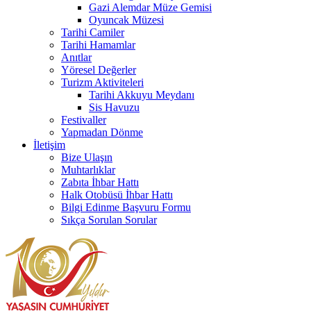
Gazi Alemdar Müze Gemisi
Oyuncak Müzesi
Tarihi Camiler
Tarihi Hamamlar
Anıtlar
Yöresel Değerler
Turizm Aktiviteleri
Tarihi Akkuyu Meydanı
Sis Havuzu
Festivaller
Yapmadan Dönme
İletişim
Bize Ulaşın
Muhtarlıklar
Zabıta İhbar Hattı
Halk Otobüsü İhbar Hattı
Bilgi Edinme Başvuru Formu
Sıkça Sorulan Sorular