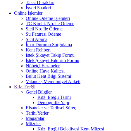
Taksi Durakları
İşyeri Saatleri
Online İşlemler
Online Ödeme İşlemleri
TC Kimlik No. ile Ödeme
Sicil No. İle Ödeme
Su Faturası Ödeme
Sicil Arama
İmar Durumu Sorgulama
Kent Rehberi
İstek Şikayet Takip Formu
İstek Şikayet Bildirim Formu
Nöbetçi Eczaneler
Online Hava Kalitesi
Bulut Kent Bilgi Sistemi
Vatandaş Memnuniyet Anketi
Kdz. Ereğli
Genel Bilgiler
Kdz. Ereğli Tarihi
Demografik Yapı
Efsaneler ve Tarihsel Süreç
Tarihi Yerler
Mağaralar
Müzeler
Kdz. Ereğli Belediyesi Kent Müzesi