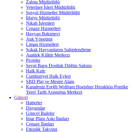
Zabıta Müdürlüğü
Veteriner İşleri Müdürlüğü
Sosyal Hizmetler Müdürlüğü
İtfaiye Müdürlüğü
Nikah İşlemleri
Cenaze Hizmetleri
Hayvan Bakımevi
Atık Yönetimi
Liman Hizmetleri
Sokak Hayvanlarını Sahiplendirme
Atatürk Kültür Merkezi
Projeler
Sevgi Barış Dostluk Düğün Salonu
Halk Kafe
Cumhuriyet Halk Evleri
SBD Plaj ve Mesire Alanı
Karadeniz Ereğli Wolfram Hoepfner Herakleia Pontike
Yerel Tarih Araştırma Merkezi
Güncel
Haberler
Duyurular
Güncel İhaleler
İmar Planı Askı İlanları
Cenaze İlanları
Etkinlik Takvimi