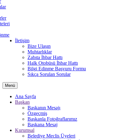
r
lar
rler
teleri
önme
İletişim
Bize Ulaşın
Muhtarlıklar
Zabıta İhbar Hattı
Halk Otobüsü İhbar Hattı
Bilgi Edinme Başvuru Formu
Sıkça Sorulan Sorular
Menü
Ana Sayfa
Başkan
Başkanın Mesajı
Özgeçmiş
Başkanla Fotoğraflarımız
Başkana Mesaj
Kurumsal
Belediye Meclis Üyeleri