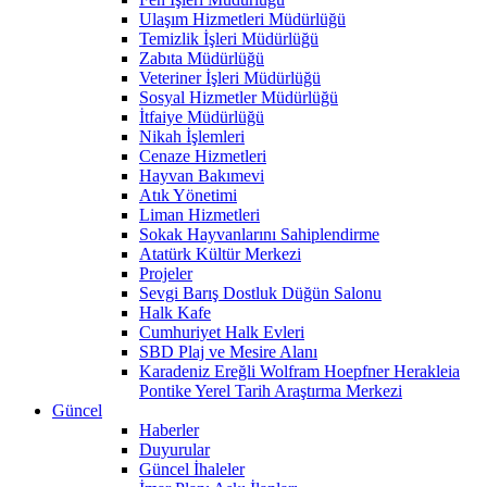
Ulaşım Hizmetleri Müdürlüğü
Temizlik İşleri Müdürlüğü
Zabıta Müdürlüğü
Veteriner İşleri Müdürlüğü
Sosyal Hizmetler Müdürlüğü
İtfaiye Müdürlüğü
Nikah İşlemleri
Cenaze Hizmetleri
Hayvan Bakımevi
Atık Yönetimi
Liman Hizmetleri
Sokak Hayvanlarını Sahiplendirme
Atatürk Kültür Merkezi
Projeler
Sevgi Barış Dostluk Düğün Salonu
Halk Kafe
Cumhuriyet Halk Evleri
SBD Plaj ve Mesire Alanı
Karadeniz Ereğli Wolfram Hoepfner Herakleia
Pontike Yerel Tarih Araştırma Merkezi
Güncel
Haberler
Duyurular
Güncel İhaleler