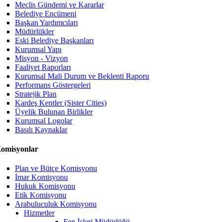
Meclis Gündemi ve Kararlar
Belediye Encümeni
Başkan Yardımcıları
Müdürlükler
Eski Belediye Başkanları
Kurumsal Yapı
Misyon - Vizyon
Faaliyet Raporları
Kurumsal Mali Durum ve Beklenti Raporu
Performans Göstergeleri
Stratejik Plan
Kardeş Kentler (Sister Cities)
Üyelik Bulunan Birlikler
Kurumsal Logolar
Basılı Kaynaklar
omisyonlar
Plan ve Bütçe Komisyonu
İmar Komisyonu
Hukuk Komisyonu
Etik Komisyonu
Arabuluculuk Komisyonu
Hizmetler
Fen İşleri Müdürlüğü