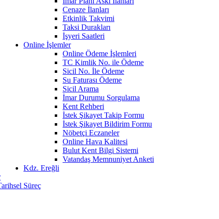
İmar Planı Askı İlanları
Cenaze İlanları
Etkinlik Takvimi
Taksi Durakları
İşyeri Saatleri
Online İşlemler
Online Ödeme İşlemleri
TC Kimlik No. ile Ödeme
Sicil No. İle Ödeme
Su Faturası Ödeme
Sicil Arama
İmar Durumu Sorgulama
Kent Rehberi
İstek Şikayet Takip Formu
İstek Şikayet Bildirim Formu
Nöbetçi Eczaneler
Online Hava Kalitesi
Bulut Kent Bilgi Sistemi
Vatandaş Memnuniyet Anketi
Kdz. Ereğli
r
Tarihsel Süreç