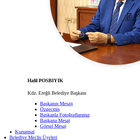
Halil POSBIYIK
Kdz. Ereğli Belediye Başkanı
Başkanın Mesajı
Özgeçmiş
Başkanla Fotoğraflarımız
Başkana Mesaj
Görsel Mesaj
Kurumsal
Belediye Meclis Üyeleri