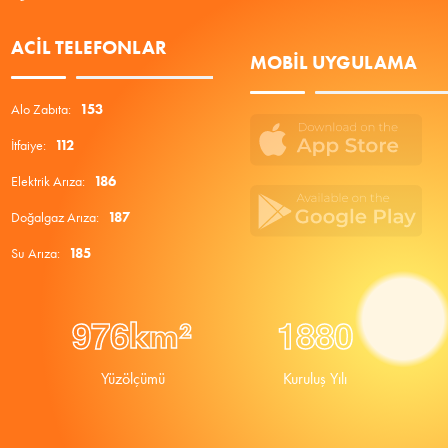
ACIL TELEFONLAR
MOBIL UYGULAMA
Alo Zabıta:
153
İtfaiye:
112
Elektrik Arıza:
186
Doğalgaz Arıza:
187
Su Arıza:
185
9
7
6
1
8
8
0
km²
Yüzölçümü
Kuruluş Yılı