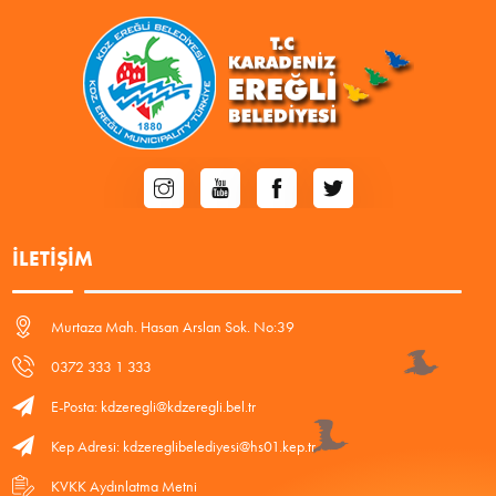
İLETIŞIM
Murtaza Mah. Hasan Arslan Sok. No:39
0372 333 1 333
E-Posta: kdzeregli@kdzeregli.bel.tr
Kep Adresi: kdzereglibelediyesi@hs01.kep.tr
KVKK Aydınlatma Metni