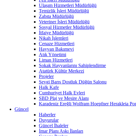
Ulaşım Hizmetleri Müdürlüğü
Temizlik İşleri Müdürlüğü
Zabıta Müdürlüğü
Veteriner İşleri Müdürlüğü
Sosyal Hizmetler Müdürlüğü
İtfaiye Müdürlüğü
Nikah İşlemleri
Cenaze Hizmetleri
Hayvan Bakımevi
Atık Yönetimi
Liman Hizmetleri
Sokak Hayvanlarını Sahiplendirme
Atatürk Kültür Merkezi
Projeler
Sevgi Barış Dostluk Düğün Salonu
Halk Kafe
Cumhuriyet Halk Evleri
SBD Plaj ve Mesire Alanı
Karadeniz Ereğli Wolfram Hoepfner Herakleia Pon
Güncel
Haberler
Duyurular
Güncel İhaleler
İmar Planı Askı İlanları