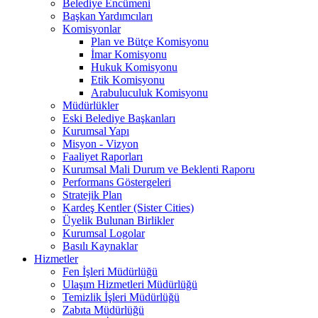
Belediye Encümeni
Başkan Yardımcıları
Komisyonlar
Plan ve Bütçe Komisyonu
İmar Komisyonu
Hukuk Komisyonu
Etik Komisyonu
Arabuluculuk Komisyonu
Müdürlükler
Eski Belediye Başkanları
Kurumsal Yapı
Misyon - Vizyon
Faaliyet Raporları
Kurumsal Mali Durum ve Beklenti Raporu
Performans Göstergeleri
Stratejik Plan
Kardeş Kentler (Sister Cities)
Üyelik Bulunan Birlikler
Kurumsal Logolar
Basılı Kaynaklar
Hizmetler
Fen İşleri Müdürlüğü
Ulaşım Hizmetleri Müdürlüğü
Temizlik İşleri Müdürlüğü
Zabıta Müdürlüğü