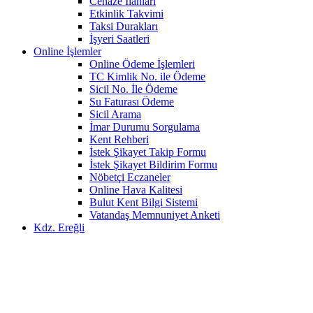
Cenaze İlanları
Etkinlik Takvimi
Taksi Durakları
İşyeri Saatleri
Online İşlemler
Online Ödeme İşlemleri
TC Kimlik No. ile Ödeme
Sicil No. İle Ödeme
Su Faturası Ödeme
Sicil Arama
İmar Durumu Sorgulama
Kent Rehberi
İstek Şikayet Takip Formu
İstek Şikayet Bildirim Formu
Nöbetçi Eczaneler
Online Hava Kalitesi
Bulut Kent Bilgi Sistemi
Vatandaş Memnuniyet Anketi
Kdz. Ereğli