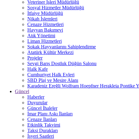
Veteriner İşleri Müdürlüğü
Sosyal Hizmetler Müdürlüğü
İtfaiye Müdürlüğü
Nikah İşlemleri
Cenaze Hizmetleri
Hayvan Bakımevi
Atık Yönetimi
Liman Hizmetleri
Sokak Hayvanlarını Sahiplendirme
Atatürk Kültür Merkezi
Projeler
Sevgi Barış Dostluk Düğün Salonu
Halk Kafe
Cumhuriyet Halk Evleri
SBD Plaj ve Mesire Alanı
Karadeniz Ereğli Wolfram Hoepfner Herakleia Pontike Y
Güncel
Haberler
Duyurular
Güncel İhaleler
İmar Planı Askı İlanları
Cenaze İlanları
Etkinlik Takvimi
Taksi Durakları
İşyeri Saatleri