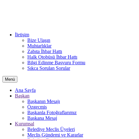
İletişim
Bize Ulaşın
Muhtarlıklar
Zabıta İhbar Hattı
Halk Otobüsü İhbar Hattı
Bilgi Edinme Başvuru Formu
Sıkça Sorulan Sorular
Menü
Ana Sayfa
Başkan
Başkanın Mesajı
Özgeçmiş
Başkanla Fotoğraflarımız
Başkana Mesaj
Kurumsal
Belediye Meclis Üyeleri
Meclis Gündemi ve Kararlar