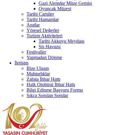
Gazi Alemdar Müze Gemisi
Oyuncak Müzesi
Tarihi Camiler
Tarihi Hamamlar
Anıtlar
Yöresel Değerler
Turizm Aktiviteleri
Tarihi Akkuyu Meydanı
Sis Havuzu
Festivaller
Yapmadan Dönme
İletişim
Bize Ulaşın
Muhtarlıklar
Zabıta İhbar Hattı
Halk Otobüsü İhbar Hattı
Bilgi Edinme Başvuru Formu
Sıkça Sorulan Sorular