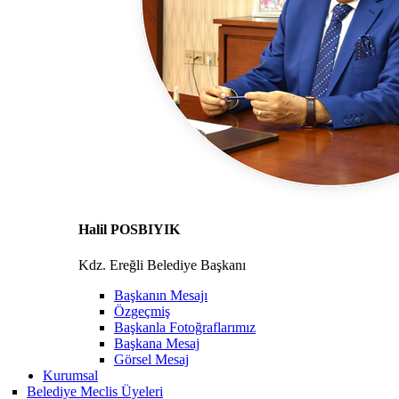
Halil POSBIYIK
Kdz. Ereğli Belediye Başkanı
Başkanın Mesajı
Özgeçmiş
Başkanla Fotoğraflarımız
Başkana Mesaj
Görsel Mesaj
Kurumsal
Belediye Meclis Üyeleri