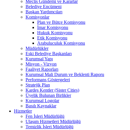
Meclis Gündemi ve Kararlar
Belediye Encümeni
Başkan Yardımcıları
Komisyonlar
Plan ve Bütçe Komisyonu
İmar Komisyonu
Hukuk Komisyonu
Etik Komisyonu
Arabuluculuk Komisyonu
Müdürlükler
Eski Belediye Başkanları
Kurumsal Yapı
Misyon - Vizyon
Faaliyet Raporları
Kurumsal Mali Durum ve Beklenti Raporu
Performans Göstergeleri
Stratejik Plan
Kardeş Kentler (Sister Cities)
Üyelik Bulunan Birlikler
Kurumsal Logolar
Basılı Kaynaklar
Hizmetler
Fen İşleri Müdürlüğü
Ulaşım Hizmetleri Müdürlüğü
Temizlik İşleri Müdürlüğü