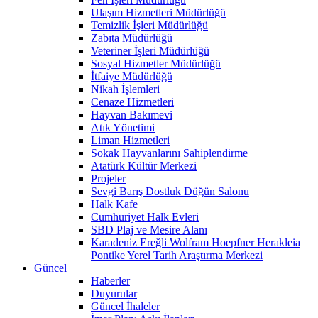
Ulaşım Hizmetleri Müdürlüğü
Temizlik İşleri Müdürlüğü
Zabıta Müdürlüğü
Veteriner İşleri Müdürlüğü
Sosyal Hizmetler Müdürlüğü
İtfaiye Müdürlüğü
Nikah İşlemleri
Cenaze Hizmetleri
Hayvan Bakımevi
Atık Yönetimi
Liman Hizmetleri
Sokak Hayvanlarını Sahiplendirme
Atatürk Kültür Merkezi
Projeler
Sevgi Barış Dostluk Düğün Salonu
Halk Kafe
Cumhuriyet Halk Evleri
SBD Plaj ve Mesire Alanı
Karadeniz Ereğli Wolfram Hoepfner Herakleia
Pontike Yerel Tarih Araştırma Merkezi
Güncel
Haberler
Duyurular
Güncel İhaleler