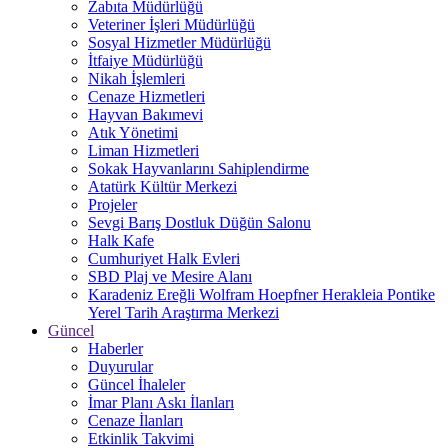
Zabıta Müdürlüğü
Veteriner İşleri Müdürlüğü
Sosyal Hizmetler Müdürlüğü
İtfaiye Müdürlüğü
Nikah İşlemleri
Cenaze Hizmetleri
Hayvan Bakımevi
Atık Yönetimi
Liman Hizmetleri
Sokak Hayvanlarını Sahiplendirme
Atatürk Kültür Merkezi
Projeler
Sevgi Barış Dostluk Düğün Salonu
Halk Kafe
Cumhuriyet Halk Evleri
SBD Plaj ve Mesire Alanı
Karadeniz Ereğli Wolfram Hoepfner Herakleia Pontike
Yerel Tarih Araştırma Merkezi
Güncel
Haberler
Duyurular
Güncel İhaleler
İmar Planı Askı İlanları
Cenaze İlanları
Etkinlik Takvimi