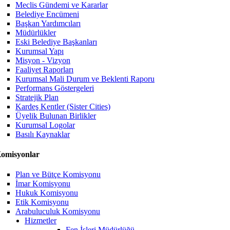
Meclis Gündemi ve Kararlar
Belediye Encümeni
Başkan Yardımcıları
Müdürlükler
Eski Belediye Başkanları
Kurumsal Yapı
Misyon - Vizyon
Faaliyet Raporları
Kurumsal Mali Durum ve Beklenti Raporu
Performans Göstergeleri
Stratejik Plan
Kardeş Kentler (Sister Cities)
Üyelik Bulunan Birlikler
Kurumsal Logolar
Basılı Kaynaklar
omisyonlar
Plan ve Bütçe Komisyonu
İmar Komisyonu
Hukuk Komisyonu
Etik Komisyonu
Arabuluculuk Komisyonu
Hizmetler
Fen İşleri Müdürlüğü