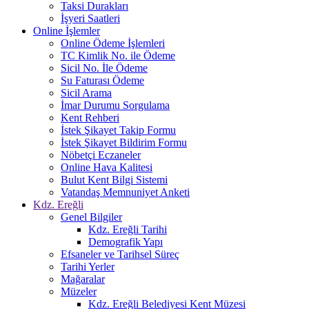
Taksi Durakları
İşyeri Saatleri
Online İşlemler
Online Ödeme İşlemleri
TC Kimlik No. ile Ödeme
Sicil No. İle Ödeme
Su Faturası Ödeme
Sicil Arama
İmar Durumu Sorgulama
Kent Rehberi
İstek Şikayet Takip Formu
İstek Şikayet Bildirim Formu
Nöbetçi Eczaneler
Online Hava Kalitesi
Bulut Kent Bilgi Sistemi
Vatandaş Memnuniyet Anketi
Kdz. Ereğli
Genel Bilgiler
Kdz. Ereğli Tarihi
Demografik Yapı
Efsaneler ve Tarihsel Süreç
Tarihi Yerler
Mağaralar
Müzeler
Kdz. Ereğli Belediyesi Kent Müzesi