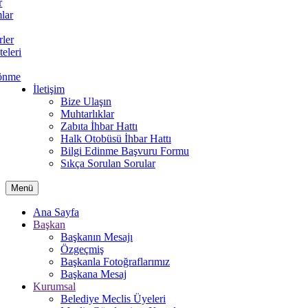
r
lar
rler
teleri
önme
İletişim
Bize Ulaşın
Muhtarlıklar
Zabıta İhbar Hattı
Halk Otobüsü İhbar Hattı
Bilgi Edinme Başvuru Formu
Sıkça Sorulan Sorular
Menü
Ana Sayfa
Başkan
Başkanın Mesajı
Özgeçmiş
Başkanla Fotoğraflarımız
Başkana Mesaj
Kurumsal
Belediye Meclis Üyeleri