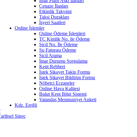
İmar Planı Askı İlanları
Cenaze İlanları
Etkinlik Takvimi
Taksi Durakları
İşyeri Saatleri
Online İşlemler
Online Ödeme İşlemleri
TC Kimlik No. ile Ödeme
Sicil No. İle Ödeme
Su Faturası Ödeme
Sicil Arama
İmar Durumu Sorgulama
Kent Rehberi
İstek Şikayet Takip Formu
İstek Şikayet Bildirim Formu
Nöbetçi Eczaneler
Online Hava Kalitesi
Bulut Kent Bilgi Sistemi
Vatandaş Memnuniyet Anketi
Kdz. Ereğli
r
Tarihsel Süreç