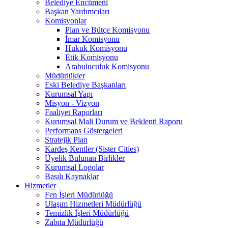
Belediye Encümeni
Başkan Yardımcıları
Komisyonlar
Plan ve Bütçe Komisyonu
İmar Komisyonu
Hukuk Komisyonu
Etik Komisyonu
Arabuluculuk Komisyonu
Müdürlükler
Eski Belediye Başkanları
Kurumsal Yapı
Misyon - Vizyon
Faaliyet Raporları
Kurumsal Mali Durum ve Beklenti Raporu
Performans Göstergeleri
Stratejik Plan
Kardeş Kentler (Sister Cities)
Üyelik Bulunan Birlikler
Kurumsal Logolar
Basılı Kaynaklar
Hizmetler
Fen İşleri Müdürlüğü
Ulaşım Hizmetleri Müdürlüğü
Temizlik İşleri Müdürlüğü
Zabıta Müdürlüğü