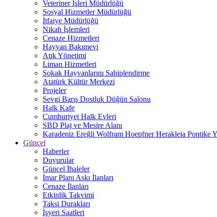
Veteriner İşleri Müdürlüğü
Sosyal Hizmetler Müdürlüğü
İtfaiye Müdürlüğü
Nikah İşlemleri
Cenaze Hizmetleri
Hayvan Bakımevi
Atık Yönetimi
Liman Hizmetleri
Sokak Hayvanlarını Sahiplendirme
Atatürk Kültür Merkezi
Projeler
Sevgi Barış Dostluk Düğün Salonu
Halk Kafe
Cumhuriyet Halk Evleri
SBD Plaj ve Mesire Alanı
Karadeniz Ereğli Wolfram Hoepfner Herakleia Pontike Y
Güncel
Haberler
Duyurular
Güncel İhaleler
İmar Planı Askı İlanları
Cenaze İlanları
Etkinlik Takvimi
Taksi Durakları
İşyeri Saatleri