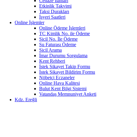
Cenaze İlanları
Etkinlik Takvimi
Taksi Durakları
İşyeri Saatleri
Online İşlemler
Online Ödeme İşlemleri
TC Kimlik No. ile Ödeme
Sicil No. İle Ödeme
Su Faturası Ödeme
Sicil Arama
İmar Durumu Sorgulama
Kent Rehberi
İstek Şikayet Takip Formu
İstek Şikayet Bildirim Formu
Nöbetçi Eczaneler
Online Hava Kalitesi
Bulut Kent Bilgi Sistemi
Vatandaş Memnuniyet Anketi
Kdz. Ereğli