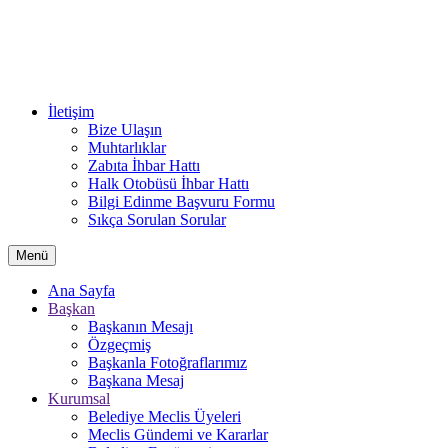
İletişim
Bize Ulaşın
Muhtarlıklar
Zabıta İhbar Hattı
Halk Otobüsü İhbar Hattı
Bilgi Edinme Başvuru Formu
Sıkça Sorulan Sorular
Menü
Ana Sayfa
Başkan
Başkanın Mesajı
Özgeçmiş
Başkanla Fotoğraflarımız
Başkana Mesaj
Kurumsal
Belediye Meclis Üyeleri
Meclis Gündemi ve Kararlar