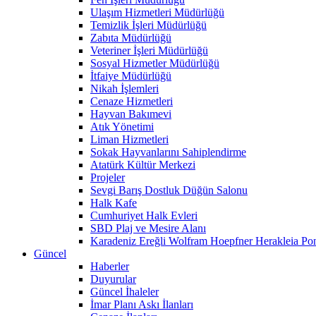
Ulaşım Hizmetleri Müdürlüğü
Temizlik İşleri Müdürlüğü
Zabıta Müdürlüğü
Veteriner İşleri Müdürlüğü
Sosyal Hizmetler Müdürlüğü
İtfaiye Müdürlüğü
Nikah İşlemleri
Cenaze Hizmetleri
Hayvan Bakımevi
Atık Yönetimi
Liman Hizmetleri
Sokak Hayvanlarını Sahiplendirme
Atatürk Kültür Merkezi
Projeler
Sevgi Barış Dostluk Düğün Salonu
Halk Kafe
Cumhuriyet Halk Evleri
SBD Plaj ve Mesire Alanı
Karadeniz Ereğli Wolfram Hoepfner Herakleia Pon
Güncel
Haberler
Duyurular
Güncel İhaleler
İmar Planı Askı İlanları