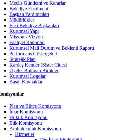
Meclis Gündemi ve Kararlar
Belediye Encümeni
Başkan Yardımcıları
Müdürlükler
Eski Belediye Başkanları
Kurumsal Yapı
Misyon - Vizyon
Faaliyet Raporları
Kurumsal Mali Durum ve Beklenti Raporu
Performans Göstergeleri
Stratejik Plan
Kardeş Kentler (Sister Cities)
Üyelik Bulunan Birlikler
Kurumsal Logolar
Basılı Kaynaklar
omisyonlar
Plan ve Bütçe Komisyonu
İmar Komisyonu
Hukuk Komisyonu
Etik Komisyonu
Arabuluculuk Komisyonu
Hizmetler
Fen İşleri Müdürlüğü