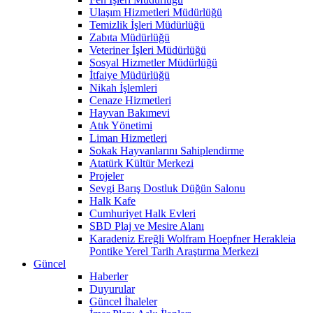
Ulaşım Hizmetleri Müdürlüğü
Temizlik İşleri Müdürlüğü
Zabıta Müdürlüğü
Veteriner İşleri Müdürlüğü
Sosyal Hizmetler Müdürlüğü
İtfaiye Müdürlüğü
Nikah İşlemleri
Cenaze Hizmetleri
Hayvan Bakımevi
Atık Yönetimi
Liman Hizmetleri
Sokak Hayvanlarını Sahiplendirme
Atatürk Kültür Merkezi
Projeler
Sevgi Barış Dostluk Düğün Salonu
Halk Kafe
Cumhuriyet Halk Evleri
SBD Plaj ve Mesire Alanı
Karadeniz Ereğli Wolfram Hoepfner Herakleia
Pontike Yerel Tarih Araştırma Merkezi
Güncel
Haberler
Duyurular
Güncel İhaleler