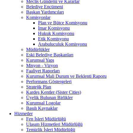
Meclis Gündemi ve Kararlar
Belediye Encümeni
Başkan Yardımcıları
Komisyonlar
Plan ve Bütçe Komisyonu
İmar Komisyonu
Hukuk Komisyonu
Etik Komisyonu
Arabuluculuk Komisyonu
Müdürlükler
Eski Belediye Başkanları
Kurumsal Yapı
Misyon - Vizyon
Faaliyet Raporları
Kurumsal Mali Durum ve Beklenti Raporu
Performans Göstergeleri
Stratejik Plan
Kardeş Kentler (Sister Cities)
Üyelik Bulunan Birlikler
Kurumsal Logolar
Basılı Kaynaklar
Hizmetler
Fen İşleri Müdürlüğü
Ulaşım Hizmetleri Müdürlüğü
Temizlik İşleri Müdürlüğü