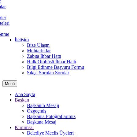
r
lar
rler
teleri
önme
İletişim
Bize Ulaşın
Muhtarlıklar
Zabıta İhbar Hattı
Halk Otobüsü İhbar Hattı
Bilgi Edinme Başvuru Formu
Sıkça Sorulan Sorular
Menü
Ana Sayfa
Başkan
Başkanın Mesajı
Özgeçmiş
Başkanla Fotoğraflarımız
Başkana Mesaj
Kurumsal
Belediye Meclis Üyeleri