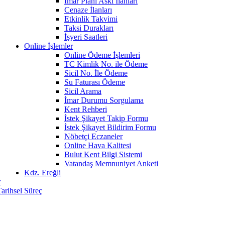
İmar Planı Askı İlanları
Cenaze İlanları
Etkinlik Takvimi
Taksi Durakları
İşyeri Saatleri
Online İşlemler
Online Ödeme İşlemleri
TC Kimlik No. ile Ödeme
Sicil No. İle Ödeme
Su Faturası Ödeme
Sicil Arama
İmar Durumu Sorgulama
Kent Rehberi
İstek Şikayet Takip Formu
İstek Şikayet Bildirim Formu
Nöbetçi Eczaneler
Online Hava Kalitesi
Bulut Kent Bilgi Sistemi
Vatandaş Memnuniyet Anketi
Kdz. Ereğli
r
Tarihsel Süreç