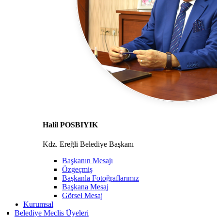
Halil POSBIYIK
Kdz. Ereğli Belediye Başkanı
Başkanın Mesajı
Özgeçmiş
Başkanla Fotoğraflarımız
Başkana Mesaj
Görsel Mesaj
Kurumsal
Belediye Meclis Üyeleri