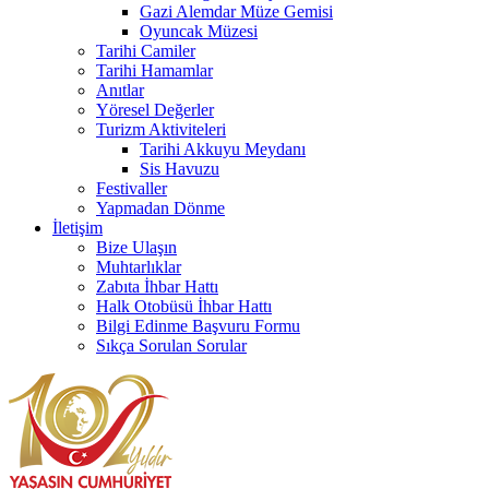
Gazi Alemdar Müze Gemisi
Oyuncak Müzesi
Tarihi Camiler
Tarihi Hamamlar
Anıtlar
Yöresel Değerler
Turizm Aktiviteleri
Tarihi Akkuyu Meydanı
Sis Havuzu
Festivaller
Yapmadan Dönme
İletişim
Bize Ulaşın
Muhtarlıklar
Zabıta İhbar Hattı
Halk Otobüsü İhbar Hattı
Bilgi Edinme Başvuru Formu
Sıkça Sorulan Sorular