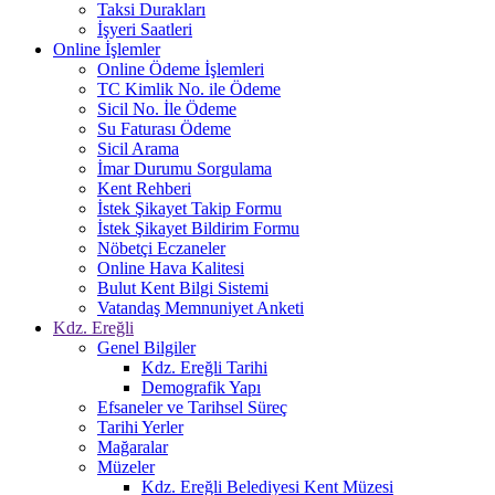
Taksi Durakları
İşyeri Saatleri
Online İşlemler
Online Ödeme İşlemleri
TC Kimlik No. ile Ödeme
Sicil No. İle Ödeme
Su Faturası Ödeme
Sicil Arama
İmar Durumu Sorgulama
Kent Rehberi
İstek Şikayet Takip Formu
İstek Şikayet Bildirim Formu
Nöbetçi Eczaneler
Online Hava Kalitesi
Bulut Kent Bilgi Sistemi
Vatandaş Memnuniyet Anketi
Kdz. Ereğli
Genel Bilgiler
Kdz. Ereğli Tarihi
Demografik Yapı
Efsaneler ve Tarihsel Süreç
Tarihi Yerler
Mağaralar
Müzeler
Kdz. Ereğli Belediyesi Kent Müzesi