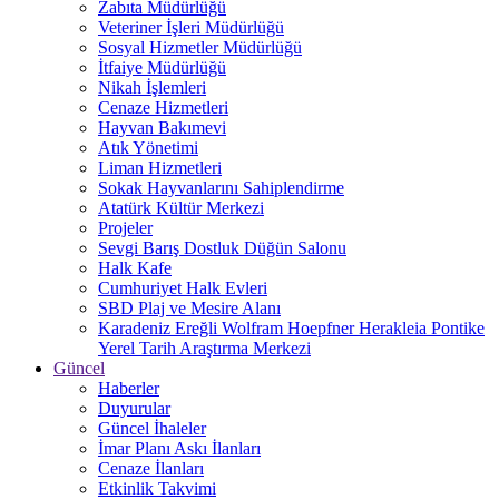
Zabıta Müdürlüğü
Veteriner İşleri Müdürlüğü
Sosyal Hizmetler Müdürlüğü
İtfaiye Müdürlüğü
Nikah İşlemleri
Cenaze Hizmetleri
Hayvan Bakımevi
Atık Yönetimi
Liman Hizmetleri
Sokak Hayvanlarını Sahiplendirme
Atatürk Kültür Merkezi
Projeler
Sevgi Barış Dostluk Düğün Salonu
Halk Kafe
Cumhuriyet Halk Evleri
SBD Plaj ve Mesire Alanı
Karadeniz Ereğli Wolfram Hoepfner Herakleia Pontike
Yerel Tarih Araştırma Merkezi
Güncel
Haberler
Duyurular
Güncel İhaleler
İmar Planı Askı İlanları
Cenaze İlanları
Etkinlik Takvimi