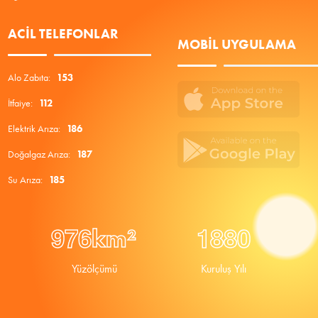
ACIL TELEFONLAR
MOBIL UYGULAMA
Alo Zabıta:
153
İtfaiye:
112
Elektrik Arıza:
186
Doğalgaz Arıza:
187
Su Arıza:
185
9
7
6
1
8
8
0
km²
Yüzölçümü
Kuruluş Yılı