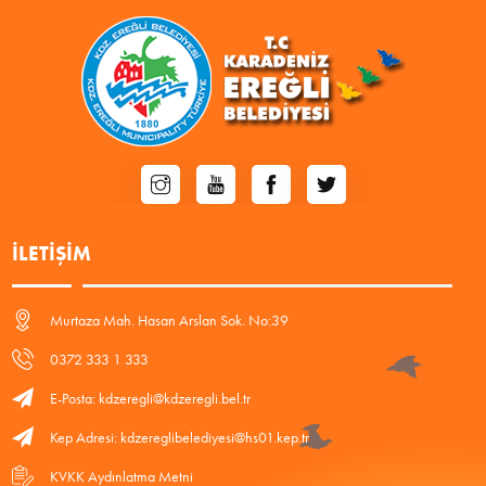
İLETIŞIM
Murtaza Mah. Hasan Arslan Sok. No:39
0372 333 1 333
E-Posta: kdzeregli@kdzeregli.bel.tr
Kep Adresi: kdzereglibelediyesi@hs01.kep.tr
KVKK Aydınlatma Metni