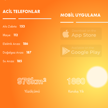
ACIL TELEFONLAR
MOBIL UYGULAMA
Alo Zabıta:
153
İtfaiye:
112
Elektrik Arıza:
186
Doğalgaz Arıza:
187
Su Arıza:
185
9
7
6
1
8
8
0
km²
Yüzölçümü
Kuruluş Yılı