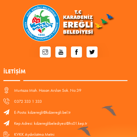
İLETIŞIM
Murtaza Mah. Hasan Arslan Sok. No:39
0372 333 1 333
E-Posta: kdzeregli@kdzeregli.bel.tr
Kep Adresi: kdzereglibelediyesi@hs01.kep.tr
KVKK Aydınlatma Metni