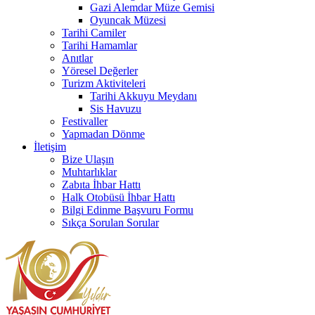
Gazi Alemdar Müze Gemisi
Oyuncak Müzesi
Tarihi Camiler
Tarihi Hamamlar
Anıtlar
Yöresel Değerler
Turizm Aktiviteleri
Tarihi Akkuyu Meydanı
Sis Havuzu
Festivaller
Yapmadan Dönme
İletişim
Bize Ulaşın
Muhtarlıklar
Zabıta İhbar Hattı
Halk Otobüsü İhbar Hattı
Bilgi Edinme Başvuru Formu
Sıkça Sorulan Sorular