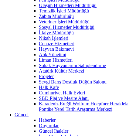
Ulaşım Hizmetleri Müdürlüğü
Temizlik İşleri Müdürlüğü
Zabıta Müdürlüğü
Veteriner İşleri Müdürlüğü
Sosyal Hizmetler Müdürlüğü
İtfaiye Müdürlüğü
Nikah İşlemleri
Cenaze Hizmetleri
Hayvan Bakımevi
Atık Yönetimi
Liman Hizmetleri
Sokak Hayvanlarını Sahiplendirme
Atatürk Kültür Merkezi
Projeler
Sevgi Barış Dostluk Düğün Salonu
Halk Kafe
Cumhuriyet Halk Evleri
SBD Plaj ve Mesire Alanı
Karadeniz Ereğli Wolfram Hoepfner Herakleia
Pontike Yerel Tarih Araştırma Merkezi
Güncel
Haberler
Duyurular
Güncel İhaleler