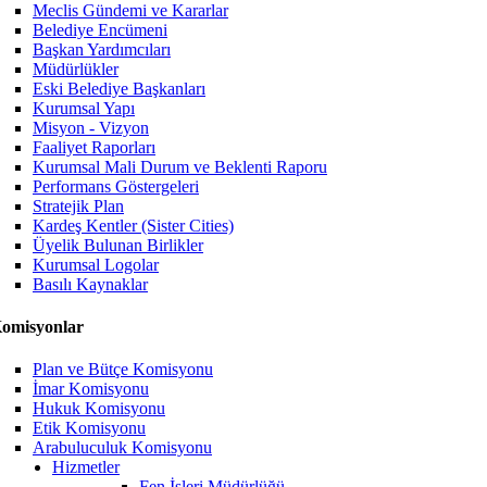
Meclis Gündemi ve Kararlar
Belediye Encümeni
Başkan Yardımcıları
Müdürlükler
Eski Belediye Başkanları
Kurumsal Yapı
Misyon - Vizyon
Faaliyet Raporları
Kurumsal Mali Durum ve Beklenti Raporu
Performans Göstergeleri
Stratejik Plan
Kardeş Kentler (Sister Cities)
Üyelik Bulunan Birlikler
Kurumsal Logolar
Basılı Kaynaklar
omisyonlar
Plan ve Bütçe Komisyonu
İmar Komisyonu
Hukuk Komisyonu
Etik Komisyonu
Arabuluculuk Komisyonu
Hizmetler
Fen İşleri Müdürlüğü