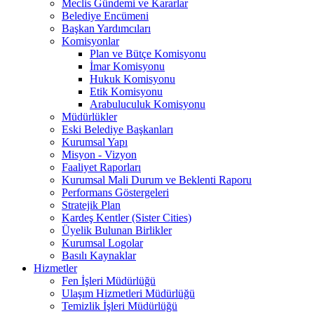
Meclis Gündemi ve Kararlar
Belediye Encümeni
Başkan Yardımcıları
Komisyonlar
Plan ve Bütçe Komisyonu
İmar Komisyonu
Hukuk Komisyonu
Etik Komisyonu
Arabuluculuk Komisyonu
Müdürlükler
Eski Belediye Başkanları
Kurumsal Yapı
Misyon - Vizyon
Faaliyet Raporları
Kurumsal Mali Durum ve Beklenti Raporu
Performans Göstergeleri
Stratejik Plan
Kardeş Kentler (Sister Cities)
Üyelik Bulunan Birlikler
Kurumsal Logolar
Basılı Kaynaklar
Hizmetler
Fen İşleri Müdürlüğü
Ulaşım Hizmetleri Müdürlüğü
Temizlik İşleri Müdürlüğü