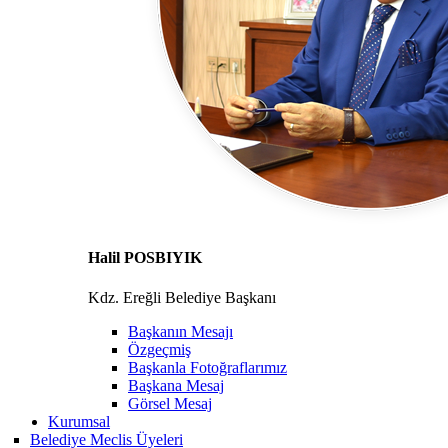
Halil POSBIYIK
Kdz. Ereğli Belediye Başkanı
Başkanın Mesajı
Özgeçmiş
Başkanla Fotoğraflarımız
Başkana Mesaj
Görsel Mesaj
Kurumsal
Belediye Meclis Üyeleri