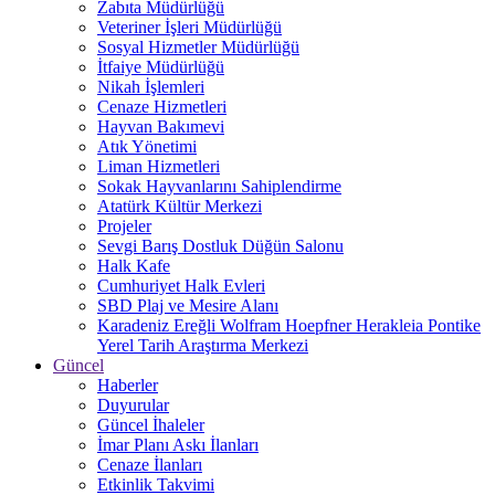
Zabıta Müdürlüğü
Veteriner İşleri Müdürlüğü
Sosyal Hizmetler Müdürlüğü
İtfaiye Müdürlüğü
Nikah İşlemleri
Cenaze Hizmetleri
Hayvan Bakımevi
Atık Yönetimi
Liman Hizmetleri
Sokak Hayvanlarını Sahiplendirme
Atatürk Kültür Merkezi
Projeler
Sevgi Barış Dostluk Düğün Salonu
Halk Kafe
Cumhuriyet Halk Evleri
SBD Plaj ve Mesire Alanı
Karadeniz Ereğli Wolfram Hoepfner Herakleia Pontike
Yerel Tarih Araştırma Merkezi
Güncel
Haberler
Duyurular
Güncel İhaleler
İmar Planı Askı İlanları
Cenaze İlanları
Etkinlik Takvimi