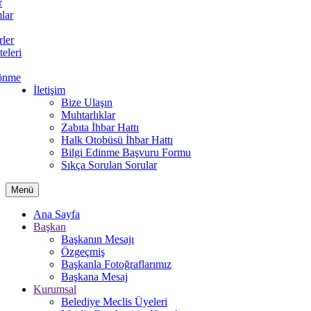
r
lar
rler
teleri
önme
İletişim
Bize Ulaşın
Muhtarlıklar
Zabıta İhbar Hattı
Halk Otobüsü İhbar Hattı
Bilgi Edinme Başvuru Formu
Sıkça Sorulan Sorular
Menü
Ana Sayfa
Başkan
Başkanın Mesajı
Özgeçmiş
Başkanla Fotoğraflarımız
Başkana Mesaj
Kurumsal
Belediye Meclis Üyeleri