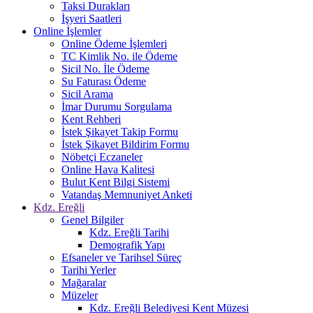
Taksi Durakları
İşyeri Saatleri
Online İşlemler
Online Ödeme İşlemleri
TC Kimlik No. ile Ödeme
Sicil No. İle Ödeme
Su Faturası Ödeme
Sicil Arama
İmar Durumu Sorgulama
Kent Rehberi
İstek Şikayet Takip Formu
İstek Şikayet Bildirim Formu
Nöbetçi Eczaneler
Online Hava Kalitesi
Bulut Kent Bilgi Sistemi
Vatandaş Memnuniyet Anketi
Kdz. Ereğli
Genel Bilgiler
Kdz. Ereğli Tarihi
Demografik Yapı
Efsaneler ve Tarihsel Süreç
Tarihi Yerler
Mağaralar
Müzeler
Kdz. Ereğli Belediyesi Kent Müzesi