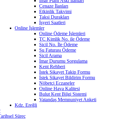
İmar Planı Askı İlanları
Cenaze İlanları
Etkinlik Takvimi
Taksi Durakları
İşyeri Saatleri
Online İşlemler
Online Ödeme İşlemleri
TC Kimlik No. ile Ödeme
Sicil No. İle Ödeme
Su Faturası Ödeme
Sicil Arama
İmar Durumu Sorgulama
Kent Rehberi
İstek Şikayet Takip Formu
İstek Şikayet Bildirim Formu
Nöbetçi Eczaneler
Online Hava Kalitesi
Bulut Kent Bilgi Sistemi
Vatandaş Memnuniyet Anketi
Kdz. Ereğli
r
Tarihsel Süreç