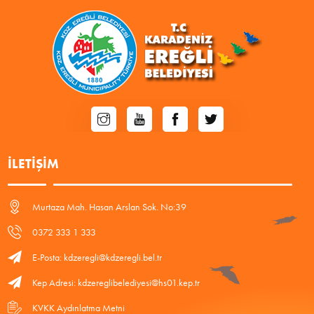
İLETIŞIM
Murtaza Mah. Hasan Arslan Sok. No:39
0372 333 1 333
E-Posta: kdzeregli@kdzeregli.bel.tr
Kep Adresi: kdzereglibelediyesi@hs01.kep.tr
KVKK Aydınlatma Metni