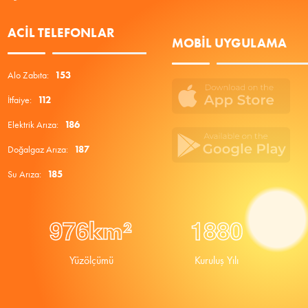
ACIL TELEFONLAR
MOBIL UYGULAMA
Alo Zabıta:
153
İtfaiye:
112
Elektrik Arıza:
186
Doğalgaz Arıza:
187
Su Arıza:
185
9
7
6
1
8
8
0
km²
Yüzölçümü
Kuruluş Yılı