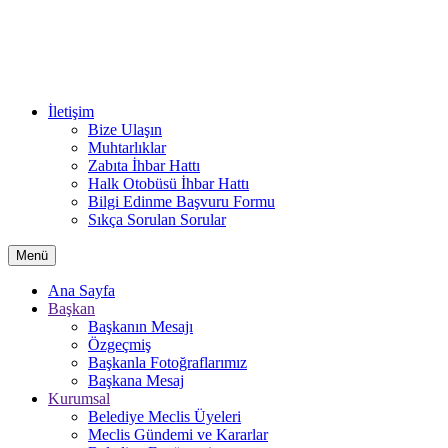
İletişim
Bize Ulaşın
Muhtarlıklar
Zabıta İhbar Hattı
Halk Otobüsü İhbar Hattı
Bilgi Edinme Başvuru Formu
Sıkça Sorulan Sorular
Menü
Ana Sayfa
Başkan
Başkanın Mesajı
Özgeçmiş
Başkanla Fotoğraflarımız
Başkana Mesaj
Kurumsal
Belediye Meclis Üyeleri
Meclis Gündemi ve Kararlar