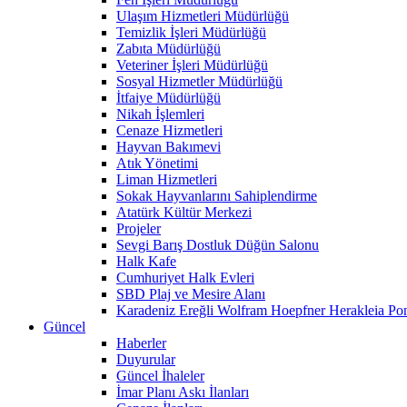
Ulaşım Hizmetleri Müdürlüğü
Temizlik İşleri Müdürlüğü
Zabıta Müdürlüğü
Veteriner İşleri Müdürlüğü
Sosyal Hizmetler Müdürlüğü
İtfaiye Müdürlüğü
Nikah İşlemleri
Cenaze Hizmetleri
Hayvan Bakımevi
Atık Yönetimi
Liman Hizmetleri
Sokak Hayvanlarını Sahiplendirme
Atatürk Kültür Merkezi
Projeler
Sevgi Barış Dostluk Düğün Salonu
Halk Kafe
Cumhuriyet Halk Evleri
SBD Plaj ve Mesire Alanı
Karadeniz Ereğli Wolfram Hoepfner Herakleia Pon
Güncel
Haberler
Duyurular
Güncel İhaleler
İmar Planı Askı İlanları