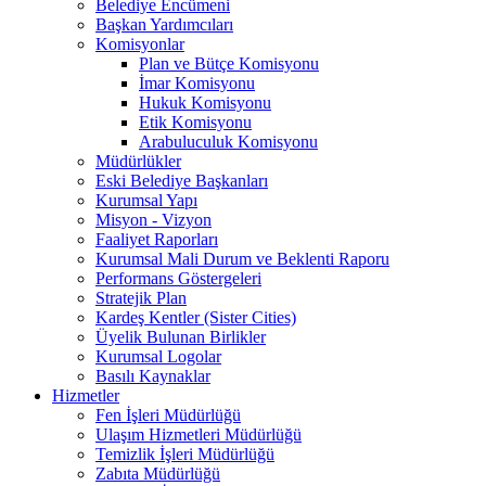
Belediye Encümeni
Başkan Yardımcıları
Komisyonlar
Plan ve Bütçe Komisyonu
İmar Komisyonu
Hukuk Komisyonu
Etik Komisyonu
Arabuluculuk Komisyonu
Müdürlükler
Eski Belediye Başkanları
Kurumsal Yapı
Misyon - Vizyon
Faaliyet Raporları
Kurumsal Mali Durum ve Beklenti Raporu
Performans Göstergeleri
Stratejik Plan
Kardeş Kentler (Sister Cities)
Üyelik Bulunan Birlikler
Kurumsal Logolar
Basılı Kaynaklar
Hizmetler
Fen İşleri Müdürlüğü
Ulaşım Hizmetleri Müdürlüğü
Temizlik İşleri Müdürlüğü
Zabıta Müdürlüğü