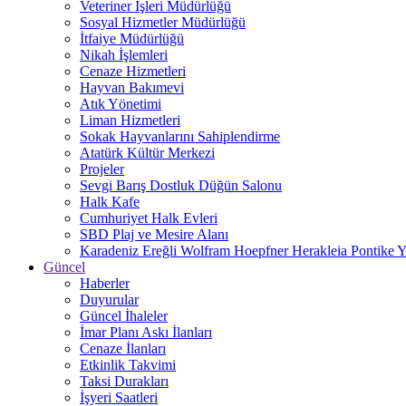
Veteriner İşleri Müdürlüğü
Sosyal Hizmetler Müdürlüğü
İtfaiye Müdürlüğü
Nikah İşlemleri
Cenaze Hizmetleri
Hayvan Bakımevi
Atık Yönetimi
Liman Hizmetleri
Sokak Hayvanlarını Sahiplendirme
Atatürk Kültür Merkezi
Projeler
Sevgi Barış Dostluk Düğün Salonu
Halk Kafe
Cumhuriyet Halk Evleri
SBD Plaj ve Mesire Alanı
Karadeniz Ereğli Wolfram Hoepfner Herakleia Pontike Y
Güncel
Haberler
Duyurular
Güncel İhaleler
İmar Planı Askı İlanları
Cenaze İlanları
Etkinlik Takvimi
Taksi Durakları
İşyeri Saatleri