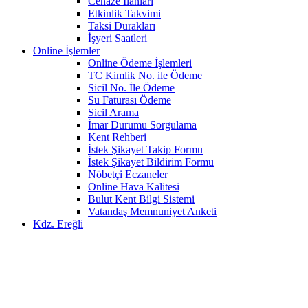
Cenaze İlanları
Etkinlik Takvimi
Taksi Durakları
İşyeri Saatleri
Online İşlemler
Online Ödeme İşlemleri
TC Kimlik No. ile Ödeme
Sicil No. İle Ödeme
Su Faturası Ödeme
Sicil Arama
İmar Durumu Sorgulama
Kent Rehberi
İstek Şikayet Takip Formu
İstek Şikayet Bildirim Formu
Nöbetçi Eczaneler
Online Hava Kalitesi
Bulut Kent Bilgi Sistemi
Vatandaş Memnuniyet Anketi
Kdz. Ereğli