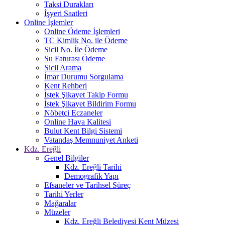
Taksi Durakları
İşyeri Saatleri
Online İşlemler
Online Ödeme İşlemleri
TC Kimlik No. ile Ödeme
Sicil No. İle Ödeme
Su Faturası Ödeme
Sicil Arama
İmar Durumu Sorgulama
Kent Rehberi
İstek Şikayet Takip Formu
İstek Şikayet Bildirim Formu
Nöbetçi Eczaneler
Online Hava Kalitesi
Bulut Kent Bilgi Sistemi
Vatandaş Memnuniyet Anketi
Kdz. Ereğli
Genel Bilgiler
Kdz. Ereğli Tarihi
Demografik Yapı
Efsaneler ve Tarihsel Süreç
Tarihi Yerler
Mağaralar
Müzeler
Kdz. Ereğli Belediyesi Kent Müzesi