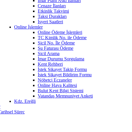
İmar Planı Askı İlanları
Cenaze İlanları
Etkinlik Takvimi
Taksi Durakları
İşyeri Saatleri
Online İşlemler
Online Ödeme İşlemleri
TC Kimlik No. ile Ödeme
Sicil No. İle Ödeme
Su Faturası Ödeme
Sicil Arama
İmar Durumu Sorgulama
Kent Rehberi
İstek Şikayet Takip Formu
İstek Şikayet Bildirim Formu
Nöbetçi Eczaneler
Online Hava Kalitesi
Bulut Kent Bilgi Sistemi
Vatandaş Memnuniyet Anketi
Kdz. Ereğli
r
Tarihsel Süreç