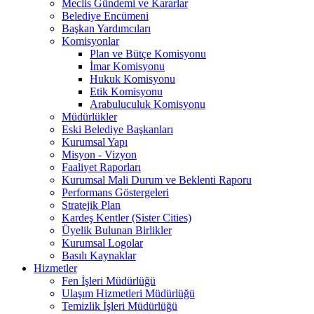
Meclis Gündemi ve Kararlar
Belediye Encümeni
Başkan Yardımcıları
Komisyonlar
Plan ve Bütçe Komisyonu
İmar Komisyonu
Hukuk Komisyonu
Etik Komisyonu
Arabuluculuk Komisyonu
Müdürlükler
Eski Belediye Başkanları
Kurumsal Yapı
Misyon - Vizyon
Faaliyet Raporları
Kurumsal Mali Durum ve Beklenti Raporu
Performans Göstergeleri
Stratejik Plan
Kardeş Kentler (Sister Cities)
Üyelik Bulunan Birlikler
Kurumsal Logolar
Basılı Kaynaklar
Hizmetler
Fen İşleri Müdürlüğü
Ulaşım Hizmetleri Müdürlüğü
Temizlik İşleri Müdürlüğü