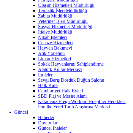
Ulaşım Hizmetleri Müdürlüğü
Temizlik İşleri Müdürlüğü
Zabıta Müdürlüğü
Veteriner İşleri Müdürlüğü
Sosyal Hizmetler Müdürlüğü
İtfaiye Müdürlüğü
Nikah İşlemleri
Cenaze Hizmetleri
Hayvan Bakımevi
Atık Yönetimi
Liman Hizmetleri
Sokak Hayvanlarını Sahiplendirme
Atatürk Kültür Merkezi
Projeler
Sevgi Barış Dostluk Düğün Salonu
Halk Kafe
Cumhuriyet Halk Evleri
SBD Plaj ve Mesire Alanı
Karadeniz Ereğli Wolfram Hoepfner Herakleia
Pontike Yerel Tarih Araştırma Merkezi
Güncel
Haberler
Duyurular
Güncel İhaleler