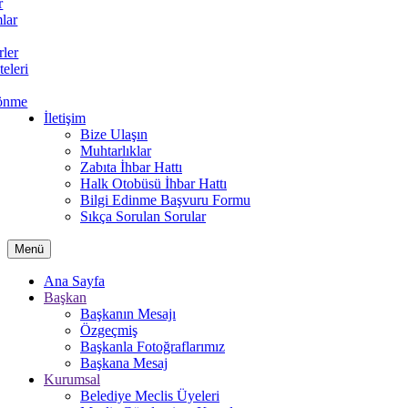
r
lar
rler
teleri
önme
İletişim
Bize Ulaşın
Muhtarlıklar
Zabıta İhbar Hattı
Halk Otobüsü İhbar Hattı
Bilgi Edinme Başvuru Formu
Sıkça Sorulan Sorular
Menü
Ana Sayfa
Başkan
Başkanın Mesajı
Özgeçmiş
Başkanla Fotoğraflarımız
Başkana Mesaj
Kurumsal
Belediye Meclis Üyeleri