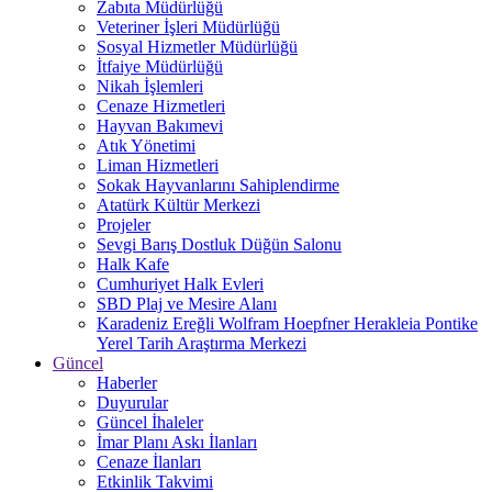
Zabıta Müdürlüğü
Veteriner İşleri Müdürlüğü
Sosyal Hizmetler Müdürlüğü
İtfaiye Müdürlüğü
Nikah İşlemleri
Cenaze Hizmetleri
Hayvan Bakımevi
Atık Yönetimi
Liman Hizmetleri
Sokak Hayvanlarını Sahiplendirme
Atatürk Kültür Merkezi
Projeler
Sevgi Barış Dostluk Düğün Salonu
Halk Kafe
Cumhuriyet Halk Evleri
SBD Plaj ve Mesire Alanı
Karadeniz Ereğli Wolfram Hoepfner Herakleia Pontike
Yerel Tarih Araştırma Merkezi
Güncel
Haberler
Duyurular
Güncel İhaleler
İmar Planı Askı İlanları
Cenaze İlanları
Etkinlik Takvimi