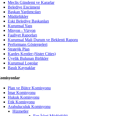
Meclis Gündemi ve Kararlar
Belediye Encümeni
Başkan Yardımcıları
Müdürlükler
Eski Belediye Başkanları
Kurumsal Yapı
Misyon - Vizyon
Faaliyet Raporları
Kurumsal Mali Durum ve Beklenti Raporu
Performans Göstergeleri
Stratejik Plan
Kardeş Kentler (Sister Cities)
Üyelik Bulunan Birlikler
Kurumsal Logolar
Basılı Kaynaklar
omisyonlar
Plan ve Bütçe Komisyonu
İmar Komisyonu
Hukuk Komisyonu
Etik Komisyonu
Arabuluculuk Komisyonu
Hizmetler
Fen İşleri Müdürlüğü