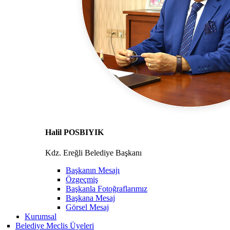
Halil POSBIYIK
Kdz. Ereğli Belediye Başkanı
Başkanın Mesajı
Özgeçmiş
Başkanla Fotoğraflarımız
Başkana Mesaj
Görsel Mesaj
Kurumsal
Belediye Meclis Üyeleri