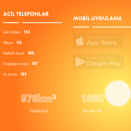
ACIL TELEFONLAR
MOBIL UYGULAMA
Alo Zabıta:
153
İtfaiye:
112
Elektrik Arıza:
186
Doğalgaz Arıza:
187
Su Arıza:
185
9
7
6
1
8
8
0
km²
Yüzölçümü
Kuruluş Yılı