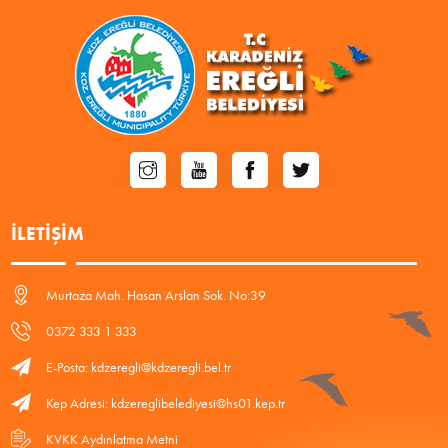
İLETIŞIM
Murtaza Mah. Hasan Arslan Sok. No:39
0372 333 1 333
E-Posta: kdzeregli@kdzeregli.bel.tr
Kep Adresi: kdzereglibelediyesi@hs01.kep.tr
KVKK Aydınlatma Metni