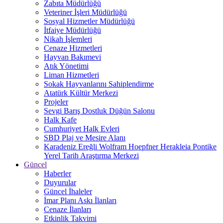
Zabıta Müdürlüğü
Veteriner İşleri Müdürlüğü
Sosyal Hizmetler Müdürlüğü
İtfaiye Müdürlüğü
Nikah İşlemleri
Cenaze Hizmetleri
Hayvan Bakımevi
Atık Yönetimi
Liman Hizmetleri
Sokak Hayvanlarını Sahiplendirme
Atatürk Kültür Merkezi
Projeler
Sevgi Barış Dostluk Düğün Salonu
Halk Kafe
Cumhuriyet Halk Evleri
SBD Plaj ve Mesire Alanı
Karadeniz Ereğli Wolfram Hoepfner Herakleia Pontike
Yerel Tarih Araştırma Merkezi
Güncel
Haberler
Duyurular
Güncel İhaleler
İmar Planı Askı İlanları
Cenaze İlanları
Etkinlik Takvimi