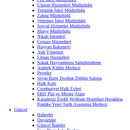
Ulaşım Hizmetleri Müdürlüğü
Temizlik İşleri Müdürlüğü
Zabıta Müdürlüğü
Veteriner İşleri Müdürlüğü
Sosyal Hizmetler Müdürlüğü
İtfaiye Müdürlüğü
Nikah İşlemleri
Cenaze Hizmetleri
Hayvan Bakımevi
Atık Yönetimi
Liman Hizmetleri
Sokak Hayvanlarını Sahiplendirme
Atatürk Kültür Merkezi
Projeler
Sevgi Barış Dostluk Düğün Salonu
Halk Kafe
Cumhuriyet Halk Evleri
SBD Plaj ve Mesire Alanı
Karadeniz Ereğli Wolfram Hoepfner Herakleia
Pontike Yerel Tarih Araştırma Merkezi
Güncel
Haberler
Duyurular
Güncel İhaleler