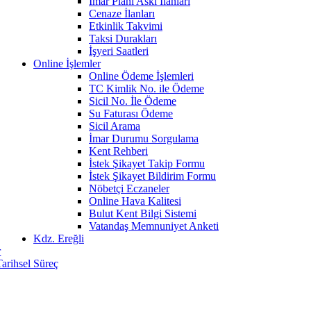
İmar Planı Askı İlanları
Cenaze İlanları
Etkinlik Takvimi
Taksi Durakları
İşyeri Saatleri
Online İşlemler
Online Ödeme İşlemleri
TC Kimlik No. ile Ödeme
Sicil No. İle Ödeme
Su Faturası Ödeme
Sicil Arama
İmar Durumu Sorgulama
Kent Rehberi
İstek Şikayet Takip Formu
İstek Şikayet Bildirim Formu
Nöbetçi Eczaneler
Online Hava Kalitesi
Bulut Kent Bilgi Sistemi
Vatandaş Memnuniyet Anketi
Kdz. Ereğli
r
Tarihsel Süreç