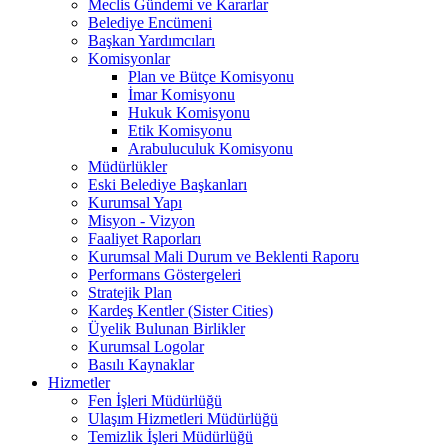
Meclis Gündemi ve Kararlar
Belediye Encümeni
Başkan Yardımcıları
Komisyonlar
Plan ve Bütçe Komisyonu
İmar Komisyonu
Hukuk Komisyonu
Etik Komisyonu
Arabuluculuk Komisyonu
Müdürlükler
Eski Belediye Başkanları
Kurumsal Yapı
Misyon - Vizyon
Faaliyet Raporları
Kurumsal Mali Durum ve Beklenti Raporu
Performans Göstergeleri
Stratejik Plan
Kardeş Kentler (Sister Cities)
Üyelik Bulunan Birlikler
Kurumsal Logolar
Basılı Kaynaklar
Hizmetler
Fen İşleri Müdürlüğü
Ulaşım Hizmetleri Müdürlüğü
Temizlik İşleri Müdürlüğü