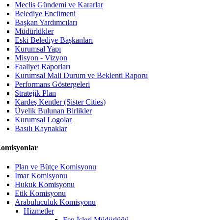
Meclis Gündemi ve Kararlar
Belediye Encümeni
Başkan Yardımcıları
Müdürlükler
Eski Belediye Başkanları
Kurumsal Yapı
Misyon - Vizyon
Faaliyet Raporları
Kurumsal Mali Durum ve Beklenti Raporu
Performans Göstergeleri
Stratejik Plan
Kardeş Kentler (Sister Cities)
Üyelik Bulunan Birlikler
Kurumsal Logolar
Basılı Kaynaklar
omisyonlar
Plan ve Bütçe Komisyonu
İmar Komisyonu
Hukuk Komisyonu
Etik Komisyonu
Arabuluculuk Komisyonu
Hizmetler
Fen İşleri Müdürlüğü