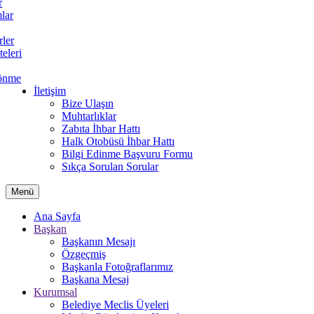
r
lar
rler
teleri
önme
İletişim
Bize Ulaşın
Muhtarlıklar
Zabıta İhbar Hattı
Halk Otobüsü İhbar Hattı
Bilgi Edinme Başvuru Formu
Sıkça Sorulan Sorular
Menü
Ana Sayfa
Başkan
Başkanın Mesajı
Özgeçmiş
Başkanla Fotoğraflarımız
Başkana Mesaj
Kurumsal
Belediye Meclis Üyeleri