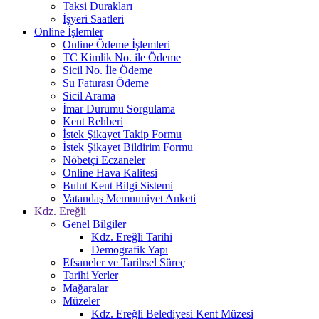
Taksi Durakları
İşyeri Saatleri
Online İşlemler
Online Ödeme İşlemleri
TC Kimlik No. ile Ödeme
Sicil No. İle Ödeme
Su Faturası Ödeme
Sicil Arama
İmar Durumu Sorgulama
Kent Rehberi
İstek Şikayet Takip Formu
İstek Şikayet Bildirim Formu
Nöbetçi Eczaneler
Online Hava Kalitesi
Bulut Kent Bilgi Sistemi
Vatandaş Memnuniyet Anketi
Kdz. Ereğli
Genel Bilgiler
Kdz. Ereğli Tarihi
Demografik Yapı
Efsaneler ve Tarihsel Süreç
Tarihi Yerler
Mağaralar
Müzeler
Kdz. Ereğli Belediyesi Kent Müzesi