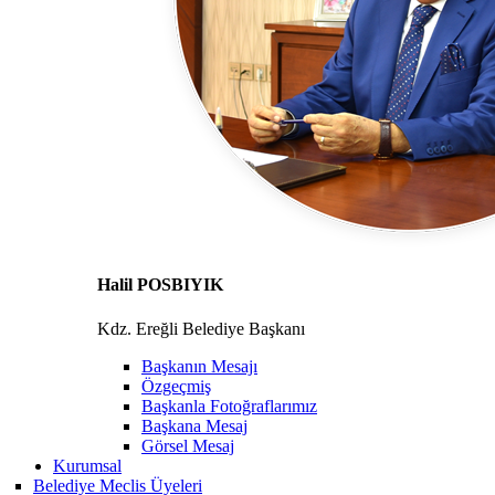
Halil POSBIYIK
Kdz. Ereğli Belediye Başkanı
Başkanın Mesajı
Özgeçmiş
Başkanla Fotoğraflarımız
Başkana Mesaj
Görsel Mesaj
Kurumsal
Belediye Meclis Üyeleri