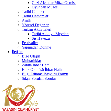
Gazi Alemdar Müze Gemisi
Oyuncak Müzesi
Tarihi Camiler
Tarihi Hamamlar
Anıtlar
Yöresel Değerler
Turizm Aktiviteleri
Tarihi Akkuyu Meydanı
Sis Havuzu
Festivaller
Yapmadan Dönme
İletişim
Bize Ulaşın
Muhtarlıklar
Zabıta İhbar Hattı
Halk Otobüsü İhbar Hattı
Bilgi Edinme Başvuru Formu
Sıkça Sorulan Sorular