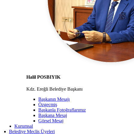
Halil POSBIYIK
Kdz. Ereğli Belediye Başkanı
Başkanın Mesajı
Özgeçmiş
Başkanla Fotoğraflarımız
Başkana Mesaj
Görsel Mesaj
Kurumsal
Belediye Meclis Üyeleri