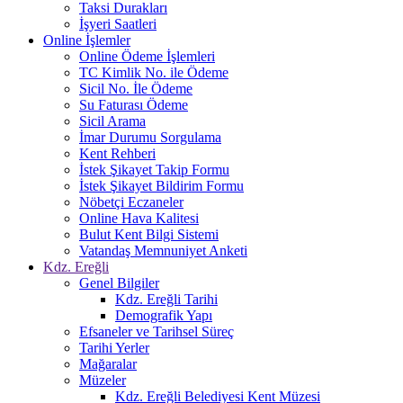
Taksi Durakları
İşyeri Saatleri
Online İşlemler
Online Ödeme İşlemleri
TC Kimlik No. ile Ödeme
Sicil No. İle Ödeme
Su Faturası Ödeme
Sicil Arama
İmar Durumu Sorgulama
Kent Rehberi
İstek Şikayet Takip Formu
İstek Şikayet Bildirim Formu
Nöbetçi Eczaneler
Online Hava Kalitesi
Bulut Kent Bilgi Sistemi
Vatandaş Memnuniyet Anketi
Kdz. Ereğli
Genel Bilgiler
Kdz. Ereğli Tarihi
Demografik Yapı
Efsaneler ve Tarihsel Süreç
Tarihi Yerler
Mağaralar
Müzeler
Kdz. Ereğli Belediyesi Kent Müzesi