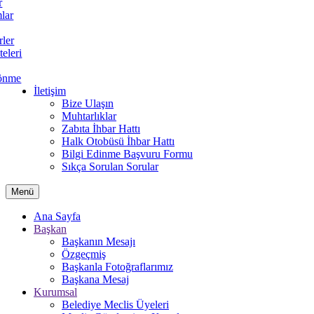
r
lar
rler
teleri
önme
İletişim
Bize Ulaşın
Muhtarlıklar
Zabıta İhbar Hattı
Halk Otobüsü İhbar Hattı
Bilgi Edinme Başvuru Formu
Sıkça Sorulan Sorular
Menü
Ana Sayfa
Başkan
Başkanın Mesajı
Özgeçmiş
Başkanla Fotoğraflarımız
Başkana Mesaj
Kurumsal
Belediye Meclis Üyeleri