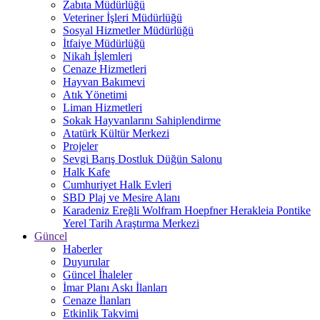
Zabıta Müdürlüğü
Veteriner İşleri Müdürlüğü
Sosyal Hizmetler Müdürlüğü
İtfaiye Müdürlüğü
Nikah İşlemleri
Cenaze Hizmetleri
Hayvan Bakımevi
Atık Yönetimi
Liman Hizmetleri
Sokak Hayvanlarını Sahiplendirme
Atatürk Kültür Merkezi
Projeler
Sevgi Barış Dostluk Düğün Salonu
Halk Kafe
Cumhuriyet Halk Evleri
SBD Plaj ve Mesire Alanı
Karadeniz Ereğli Wolfram Hoepfner Herakleia Pontike
Yerel Tarih Araştırma Merkezi
Güncel
Haberler
Duyurular
Güncel İhaleler
İmar Planı Askı İlanları
Cenaze İlanları
Etkinlik Takvimi