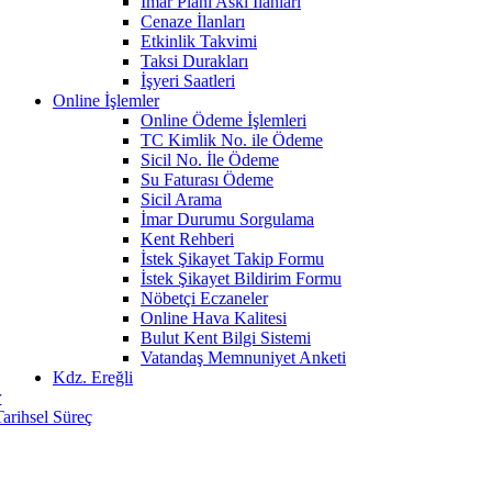
İmar Planı Askı İlanları
Cenaze İlanları
Etkinlik Takvimi
Taksi Durakları
İşyeri Saatleri
Online İşlemler
Online Ödeme İşlemleri
TC Kimlik No. ile Ödeme
Sicil No. İle Ödeme
Su Faturası Ödeme
Sicil Arama
İmar Durumu Sorgulama
Kent Rehberi
İstek Şikayet Takip Formu
İstek Şikayet Bildirim Formu
Nöbetçi Eczaneler
Online Hava Kalitesi
Bulut Kent Bilgi Sistemi
Vatandaş Memnuniyet Anketi
Kdz. Ereğli
r
Tarihsel Süreç