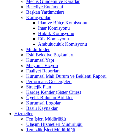
Meclis Gündemi ve Kararlar
Belediye Encümeni
Başkan Yardımcıları
Komisyonlar
Plan ve Bütçe Komisyonu
İmar Komisyonu
Hukuk Komisyonu
Etik Komisyonu
Arabuluculuk Komisyonu
Müdürlükler
Eski Belediye Başkanları
Kurumsal Yapı
Misyon - Vizyon
Faaliyet Raporları
Kurumsal Mali Durum ve Beklenti Raporu
Performans Göstergeleri
Stratejik Plan
Kardeş Kentler (Sister Cities)
Üyelik Bulunan Birlikler
Kurumsal Logolar
Basılı Kaynaklar
Hizmetler
Fen İşleri Müdürlüğü
Ulaşım Hizmetleri Müdürlüğü
Temizlik İşleri Müdürlüğü