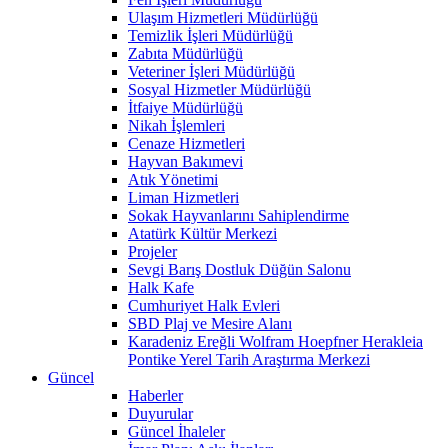
Ulaşım Hizmetleri Müdürlüğü
Temizlik İşleri Müdürlüğü
Zabıta Müdürlüğü
Veteriner İşleri Müdürlüğü
Sosyal Hizmetler Müdürlüğü
İtfaiye Müdürlüğü
Nikah İşlemleri
Cenaze Hizmetleri
Hayvan Bakımevi
Atık Yönetimi
Liman Hizmetleri
Sokak Hayvanlarını Sahiplendirme
Atatürk Kültür Merkezi
Projeler
Sevgi Barış Dostluk Düğün Salonu
Halk Kafe
Cumhuriyet Halk Evleri
SBD Plaj ve Mesire Alanı
Karadeniz Ereğli Wolfram Hoepfner Herakleia
Pontike Yerel Tarih Araştırma Merkezi
Güncel
Haberler
Duyurular
Güncel İhaleler