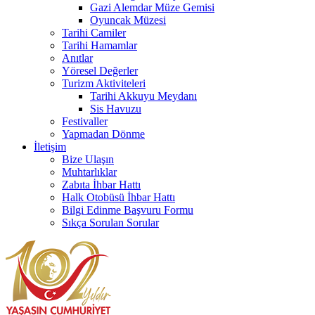
Gazi Alemdar Müze Gemisi
Oyuncak Müzesi
Tarihi Camiler
Tarihi Hamamlar
Anıtlar
Yöresel Değerler
Turizm Aktiviteleri
Tarihi Akkuyu Meydanı
Sis Havuzu
Festivaller
Yapmadan Dönme
İletişim
Bize Ulaşın
Muhtarlıklar
Zabıta İhbar Hattı
Halk Otobüsü İhbar Hattı
Bilgi Edinme Başvuru Formu
Sıkça Sorulan Sorular