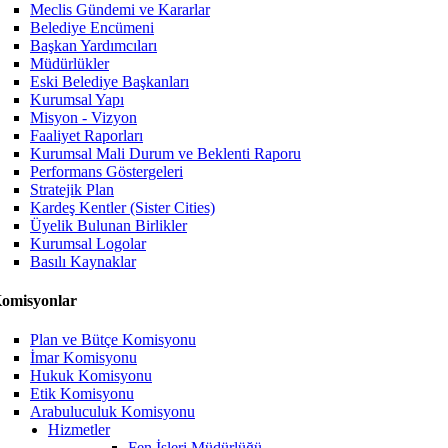
Meclis Gündemi ve Kararlar
Belediye Encümeni
Başkan Yardımcıları
Müdürlükler
Eski Belediye Başkanları
Kurumsal Yapı
Misyon - Vizyon
Faaliyet Raporları
Kurumsal Mali Durum ve Beklenti Raporu
Performans Göstergeleri
Stratejik Plan
Kardeş Kentler (Sister Cities)
Üyelik Bulunan Birlikler
Kurumsal Logolar
Basılı Kaynaklar
omisyonlar
Plan ve Bütçe Komisyonu
İmar Komisyonu
Hukuk Komisyonu
Etik Komisyonu
Arabuluculuk Komisyonu
Hizmetler
Fen İşleri Müdürlüğü