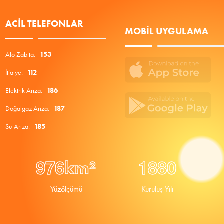
ACIL TELEFONLAR
MOBIL UYGULAMA
Alo Zabıta:
153
İtfaiye:
112
Elektrik Arıza:
186
Doğalgaz Arıza:
187
Su Arıza:
185
9
7
6
1
8
8
0
km²
Yüzölçümü
Kuruluş Yılı