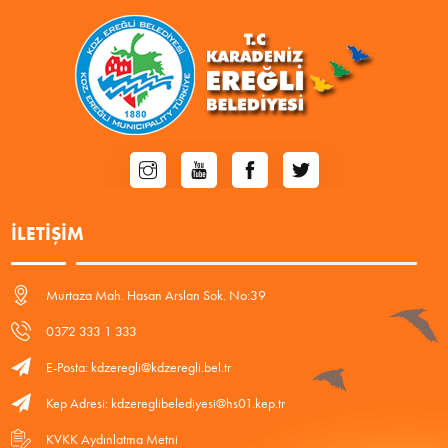
İLETIŞIM
Murtaza Mah. Hasan Arslan Sok. No:39
0372 333 1 333
E-Posta: kdzeregli@kdzeregli.bel.tr
Kep Adresi: kdzereglibelediyesi@hs01.kep.tr
KVKK Aydınlatma Metni