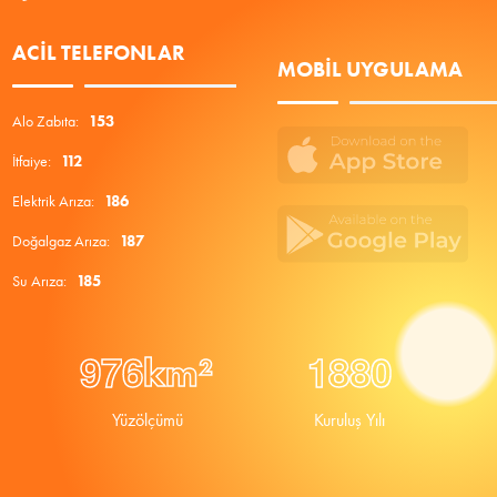
ACIL TELEFONLAR
MOBIL UYGULAMA
Alo Zabıta:
153
İtfaiye:
112
Elektrik Arıza:
186
Doğalgaz Arıza:
187
Su Arıza:
185
9
7
6
1
8
8
0
km²
Yüzölçümü
Kuruluş Yılı