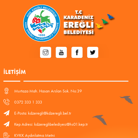
İLETIŞIM
Murtaza Mah. Hasan Arslan Sok. No:39
0372 333 1 333
E-Posta: kdzeregli@kdzeregli.bel.tr
Kep Adresi: kdzereglibelediyesi@hs01.kep.tr
KVKK Aydınlatma Metni