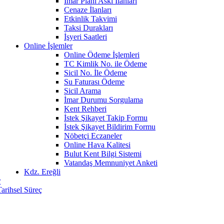
İmar Planı Askı İlanları
Cenaze İlanları
Etkinlik Takvimi
Taksi Durakları
İşyeri Saatleri
Online İşlemler
Online Ödeme İşlemleri
TC Kimlik No. ile Ödeme
Sicil No. İle Ödeme
Su Faturası Ödeme
Sicil Arama
İmar Durumu Sorgulama
Kent Rehberi
İstek Şikayet Takip Formu
İstek Şikayet Bildirim Formu
Nöbetçi Eczaneler
Online Hava Kalitesi
Bulut Kent Bilgi Sistemi
Vatandaş Memnuniyet Anketi
Kdz. Ereğli
r
Tarihsel Süreç