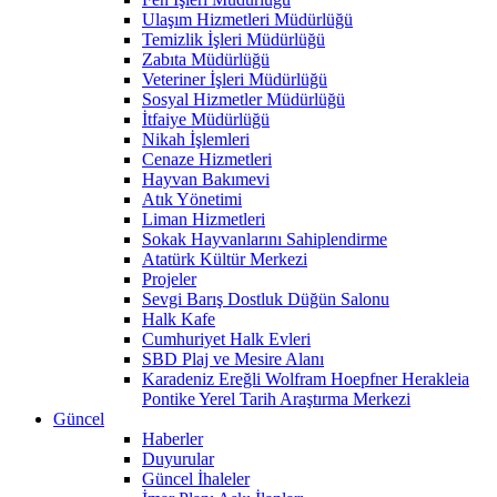
Ulaşım Hizmetleri Müdürlüğü
Temizlik İşleri Müdürlüğü
Zabıta Müdürlüğü
Veteriner İşleri Müdürlüğü
Sosyal Hizmetler Müdürlüğü
İtfaiye Müdürlüğü
Nikah İşlemleri
Cenaze Hizmetleri
Hayvan Bakımevi
Atık Yönetimi
Liman Hizmetleri
Sokak Hayvanlarını Sahiplendirme
Atatürk Kültür Merkezi
Projeler
Sevgi Barış Dostluk Düğün Salonu
Halk Kafe
Cumhuriyet Halk Evleri
SBD Plaj ve Mesire Alanı
Karadeniz Ereğli Wolfram Hoepfner Herakleia
Pontike Yerel Tarih Araştırma Merkezi
Güncel
Haberler
Duyurular
Güncel İhaleler