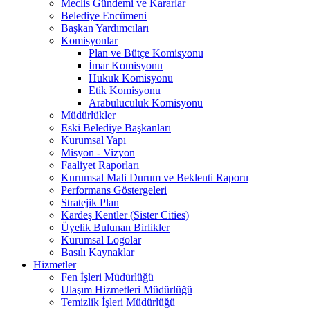
Meclis Gündemi ve Kararlar
Belediye Encümeni
Başkan Yardımcıları
Komisyonlar
Plan ve Bütçe Komisyonu
İmar Komisyonu
Hukuk Komisyonu
Etik Komisyonu
Arabuluculuk Komisyonu
Müdürlükler
Eski Belediye Başkanları
Kurumsal Yapı
Misyon - Vizyon
Faaliyet Raporları
Kurumsal Mali Durum ve Beklenti Raporu
Performans Göstergeleri
Stratejik Plan
Kardeş Kentler (Sister Cities)
Üyelik Bulunan Birlikler
Kurumsal Logolar
Basılı Kaynaklar
Hizmetler
Fen İşleri Müdürlüğü
Ulaşım Hizmetleri Müdürlüğü
Temizlik İşleri Müdürlüğü