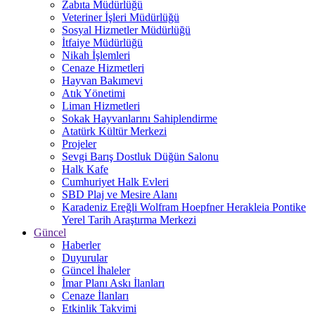
Zabıta Müdürlüğü
Veteriner İşleri Müdürlüğü
Sosyal Hizmetler Müdürlüğü
İtfaiye Müdürlüğü
Nikah İşlemleri
Cenaze Hizmetleri
Hayvan Bakımevi
Atık Yönetimi
Liman Hizmetleri
Sokak Hayvanlarını Sahiplendirme
Atatürk Kültür Merkezi
Projeler
Sevgi Barış Dostluk Düğün Salonu
Halk Kafe
Cumhuriyet Halk Evleri
SBD Plaj ve Mesire Alanı
Karadeniz Ereğli Wolfram Hoepfner Herakleia Pontike
Yerel Tarih Araştırma Merkezi
Güncel
Haberler
Duyurular
Güncel İhaleler
İmar Planı Askı İlanları
Cenaze İlanları
Etkinlik Takvimi