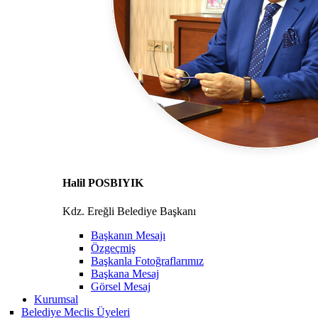
Halil POSBIYIK
Kdz. Ereğli Belediye Başkanı
Başkanın Mesajı
Özgeçmiş
Başkanla Fotoğraflarımız
Başkana Mesaj
Görsel Mesaj
Kurumsal
Belediye Meclis Üyeleri