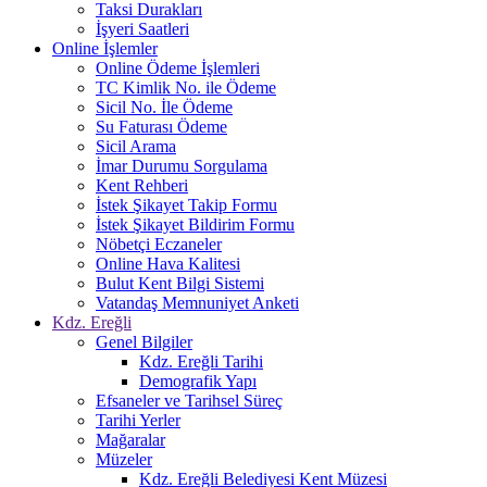
Taksi Durakları
İşyeri Saatleri
Online İşlemler
Online Ödeme İşlemleri
TC Kimlik No. ile Ödeme
Sicil No. İle Ödeme
Su Faturası Ödeme
Sicil Arama
İmar Durumu Sorgulama
Kent Rehberi
İstek Şikayet Takip Formu
İstek Şikayet Bildirim Formu
Nöbetçi Eczaneler
Online Hava Kalitesi
Bulut Kent Bilgi Sistemi
Vatandaş Memnuniyet Anketi
Kdz. Ereğli
Genel Bilgiler
Kdz. Ereğli Tarihi
Demografik Yapı
Efsaneler ve Tarihsel Süreç
Tarihi Yerler
Mağaralar
Müzeler
Kdz. Ereğli Belediyesi Kent Müzesi