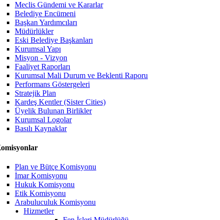
Meclis Gündemi ve Kararlar
Belediye Encümeni
Başkan Yardımcıları
Müdürlükler
Eski Belediye Başkanları
Kurumsal Yapı
Misyon - Vizyon
Faaliyet Raporları
Kurumsal Mali Durum ve Beklenti Raporu
Performans Göstergeleri
Stratejik Plan
Kardeş Kentler (Sister Cities)
Üyelik Bulunan Birlikler
Kurumsal Logolar
Basılı Kaynaklar
omisyonlar
Plan ve Bütçe Komisyonu
İmar Komisyonu
Hukuk Komisyonu
Etik Komisyonu
Arabuluculuk Komisyonu
Hizmetler
Fen İşleri Müdürlüğü