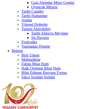
Gazi Alemdar Müze Gemisi
Oyuncak Müzesi
Tarihi Camiler
Tarihi Hamamlar
Anıtlar
Yöresel Değerler
Turizm Aktiviteleri
Tarihi Akkuyu Meydanı
Sis Havuzu
Festivaller
Yapmadan Dönme
İletişim
Bize Ulaşın
Muhtarlıklar
Zabıta İhbar Hattı
Halk Otobüsü İhbar Hattı
Bilgi Edinme Başvuru Formu
Sıkça Sorulan Sorular