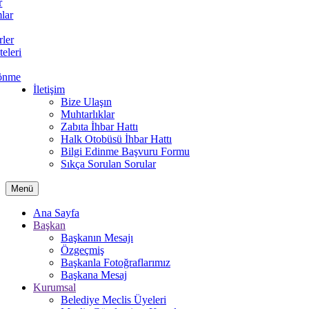
r
lar
rler
teleri
önme
İletişim
Bize Ulaşın
Muhtarlıklar
Zabıta İhbar Hattı
Halk Otobüsü İhbar Hattı
Bilgi Edinme Başvuru Formu
Sıkça Sorulan Sorular
Menü
Ana Sayfa
Başkan
Başkanın Mesajı
Özgeçmiş
Başkanla Fotoğraflarımız
Başkana Mesaj
Kurumsal
Belediye Meclis Üyeleri