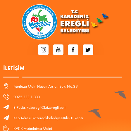
İLETIŞIM
Murtaza Mah. Hasan Arslan Sok. No:39
0372 333 1 333
E-Posta: kdzeregli@kdzeregli.bel.tr
Kep Adresi: kdzereglibelediyesi@hs01.kep.tr
KVKK Aydınlatma Metni