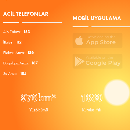
ACIL TELEFONLAR
MOBIL UYGULAMA
Alo Zabıta:
153
İtfaiye:
112
Elektrik Arıza:
186
Doğalgaz Arıza:
187
Su Arıza:
185
9
7
6
1
8
8
0
km²
Yüzölçümü
Kuruluş Yılı