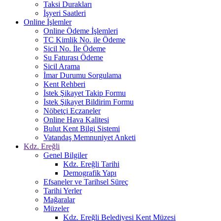
Taksi Durakları
İşyeri Saatleri
Online İşlemler
Online Ödeme İşlemleri
TC Kimlik No. ile Ödeme
Sicil No. İle Ödeme
Su Faturası Ödeme
Sicil Arama
İmar Durumu Sorgulama
Kent Rehberi
İstek Şikayet Takip Formu
İstek Şikayet Bildirim Formu
Nöbetçi Eczaneler
Online Hava Kalitesi
Bulut Kent Bilgi Sistemi
Vatandaş Memnuniyet Anketi
Kdz. Ereğli
Genel Bilgiler
Kdz. Ereğli Tarihi
Demografik Yapı
Efsaneler ve Tarihsel Süreç
Tarihi Yerler
Mağaralar
Müzeler
Kdz. Ereğli Belediyesi Kent Müzesi