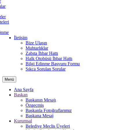
r
lar
rler
teleri
önme
İletişim
Bize Ulaşın
Muhtarlıklar
Zabıta İhbar Hattı
Halk Otobüsü İhbar Hattı
Bilgi Edinme Başvuru Formu
Sıkça Sorulan Sorular
Menü
Ana Sayfa
Başkan
Başkanın Mesajı
Özgeçmiş
Başkanla Fotoğraflarımız
Başkana Mesaj
Kurumsal
Belediye Meclis Üyeleri