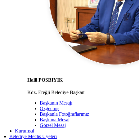
Halil POSBIYIK
Kdz. Ereğli Belediye Başkanı
Başkanın Mesajı
Özgeçmiş
Başkanla Fotoğraflarımız
Başkana Mesaj
Görsel Mesaj
Kurumsal
Belediye Meclis Üyeleri