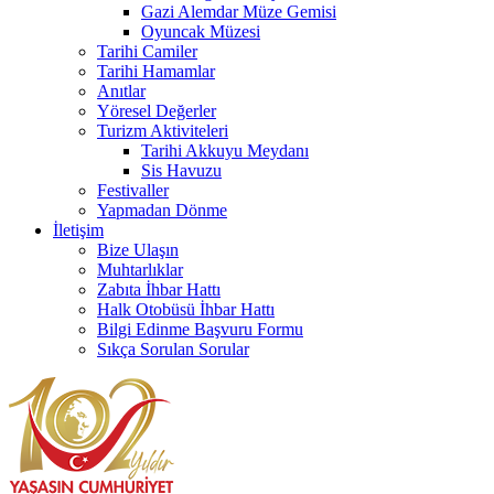
Gazi Alemdar Müze Gemisi
Oyuncak Müzesi
Tarihi Camiler
Tarihi Hamamlar
Anıtlar
Yöresel Değerler
Turizm Aktiviteleri
Tarihi Akkuyu Meydanı
Sis Havuzu
Festivaller
Yapmadan Dönme
İletişim
Bize Ulaşın
Muhtarlıklar
Zabıta İhbar Hattı
Halk Otobüsü İhbar Hattı
Bilgi Edinme Başvuru Formu
Sıkça Sorulan Sorular