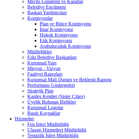
Meclis Gündemi ve Kararlar
Belediye Encümeni
Başkan Yardımcıları
Komisyonlar
Plan ve Bütçe Komisyonu
İmar Komisyonu
Hukuk Komisyonu
Etik Komisyonu
Arabuluculuk Komisyonu
Müdürlükler
Eski Belediye Başkanları
Kurumsal Yapı
Misyon - Vizyon
Faaliyet Raporları
Kurumsal Mali Durum ve Beklenti Raporu
Performans Göstergeleri
Stratejik Plan
Kardeş Kentler (Sister Cities)
Üyelik Bulunan Birlikler
Kurumsal Logolar
Basılı Kaynaklar
Hizmetler
Fen İşleri Müdürlüğü
Ulaşım Hizmetleri Müdürlüğü
Temizlik İşleri Müdürlüğü