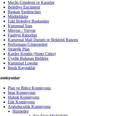
Meclis Gündemi ve Kararlar
Belediye Encümeni
Başkan Yardımcıları
Müdürlükler
Eski Belediye Başkanları
Kurumsal Yapı
Misyon - Vizyon
Faaliyet Raporları
Kurumsal Mali Durum ve Beklenti Raporu
Performans Göstergeleri
Stratejik Plan
Kardeş Kentler (Sister Cities)
Üyelik Bulunan Birlikler
Kurumsal Logolar
Basılı Kaynaklar
omisyonlar
Plan ve Bütçe Komisyonu
İmar Komisyonu
Hukuk Komisyonu
Etik Komisyonu
Arabuluculuk Komisyonu
Hizmetler
Fen İşleri Müdürlüğü