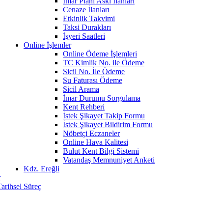
İmar Planı Askı İlanları
Cenaze İlanları
Etkinlik Takvimi
Taksi Durakları
İşyeri Saatleri
Online İşlemler
Online Ödeme İşlemleri
TC Kimlik No. ile Ödeme
Sicil No. İle Ödeme
Su Faturası Ödeme
Sicil Arama
İmar Durumu Sorgulama
Kent Rehberi
İstek Şikayet Takip Formu
İstek Şikayet Bildirim Formu
Nöbetçi Eczaneler
Online Hava Kalitesi
Bulut Kent Bilgi Sistemi
Vatandaş Memnuniyet Anketi
Kdz. Ereğli
r
Tarihsel Süreç