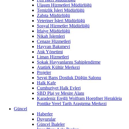
Ulaşım Hizmetleri Müdürlüğü
Temizlik İşleri Müdürlüğü
Zabıta Müdürlüğü
Veteriner İşleri Müdürlüğü
Sosyal Hizmetler Müdürlüğü
İtfaiye Müdürlüğü
Nikah İşlemleri
Cenaze Hizmetleri
Hayvan Bakımevi
Atık Yönetimi
Liman Hizmetleri
Sokak Hayvanlarını Sahiplendirme
Atatürk Kültür Merkezi
Projeler
Sevgi Barış Dostluk Düğün Salonu
Halk Kafe
Cumhuriyet Halk Evleri
SBD Plaj ve Mesire Alanı
Karadeniz Ereğli Wolfram Hoepfner Herakleia
Pontike Yerel Tarih Araştırma Merkezi
Güncel
Haberler
Duyurular
Güncel İhaleler