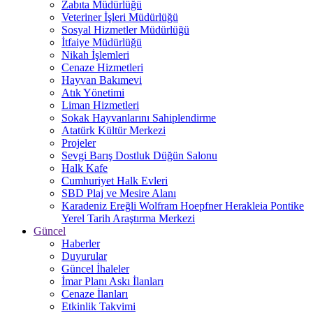
Zabıta Müdürlüğü
Veteriner İşleri Müdürlüğü
Sosyal Hizmetler Müdürlüğü
İtfaiye Müdürlüğü
Nikah İşlemleri
Cenaze Hizmetleri
Hayvan Bakımevi
Atık Yönetimi
Liman Hizmetleri
Sokak Hayvanlarını Sahiplendirme
Atatürk Kültür Merkezi
Projeler
Sevgi Barış Dostluk Düğün Salonu
Halk Kafe
Cumhuriyet Halk Evleri
SBD Plaj ve Mesire Alanı
Karadeniz Ereğli Wolfram Hoepfner Herakleia Pontike
Yerel Tarih Araştırma Merkezi
Güncel
Haberler
Duyurular
Güncel İhaleler
İmar Planı Askı İlanları
Cenaze İlanları
Etkinlik Takvimi