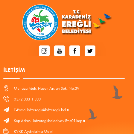
İLETIŞIM
Murtaza Mah. Hasan Arslan Sok. No:39
0372 333 1 333
E-Posta: kdzeregli@kdzeregli.bel.tr
Kep Adresi: kdzereglibelediyesi@hs01.kep.tr
KVKK Aydınlatma Metni