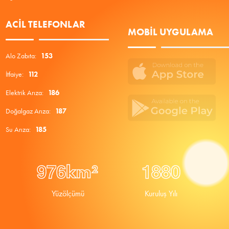
ACIL TELEFONLAR
MOBIL UYGULAMA
Alo Zabıta:
153
İtfaiye:
112
Elektrik Arıza:
186
Doğalgaz Arıza:
187
Su Arıza:
185
9
7
6
1
8
8
0
km²
Yüzölçümü
Kuruluş Yılı