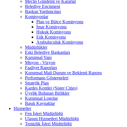
Meclis Gündemi ve Kararlar
Belediye Encümeni
Başkan Yardımcıları
Komisyonlar
Plan ve Bütçe Komisyonu
İmar Komisyonu
Hukuk Komisyonu
Etik Komisyonu
Arabuluculuk Komisyonu
Müdürlükler
Eski Belediye Başkanları
Kurumsal Yapı
Misyon - Vizyon
Faaliyet Raporları
Kurumsal Mali Durum ve Beklenti Raporu
Performans Göstergeleri
Stratejik Plan
Kardeş Kentler (Sister Cities)
Üyelik Bulunan Birlikler
Kurumsal Logolar
Basılı Kaynaklar
Hizmetler
Fen İşleri Müdürlüğü
Ulaşım Hizmetleri Müdürlüğü
Temizlik İşleri Müdürlüğü