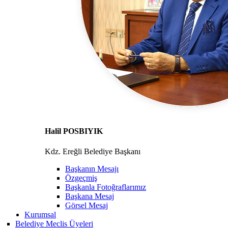
Halil POSBIYIK
Kdz. Ereğli Belediye Başkanı
Başkanın Mesajı
Özgeçmiş
Başkanla Fotoğraflarımız
Başkana Mesaj
Görsel Mesaj
Kurumsal
Belediye Meclis Üyeleri