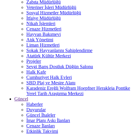
Zabıta Müdürlüğü
Veteriner İşleri Müdürlüğü
Sosyal Hizmetler Müdürlüğü
İtfaiye Müdürlüğü
Nikah İşlemleri
Cenaze Hizmetleri
Hayvan Bakımevi
Atık Yönetimi
Liman Hizmetleri
Sokak Hayvanlarını Sahiplendirme
Atatürk Kültür Merkezi
Projeler
Sevgi Barış Dostluk Düğün Salonu
Halk Kafe
Cumhuriyet Halk Evleri
SBD Plaj ve Mesire Alanı
Karadeniz Ereğli Wolfram Hoepfner Herakleia Pontike
Yerel Tarih Araştırma Merkezi
Güncel
Haberler
Duyurular
Güncel İhaleler
İmar Planı Askı İlanları
Cenaze İlanları
Etkinlik Takvimi