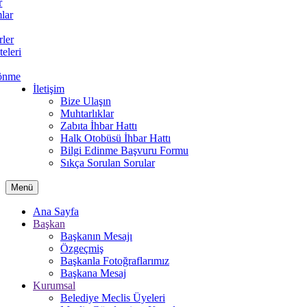
r
lar
rler
teleri
önme
İletişim
Bize Ulaşın
Muhtarlıklar
Zabıta İhbar Hattı
Halk Otobüsü İhbar Hattı
Bilgi Edinme Başvuru Formu
Sıkça Sorulan Sorular
Menü
Ana Sayfa
Başkan
Başkanın Mesajı
Özgeçmiş
Başkanla Fotoğraflarımız
Başkana Mesaj
Kurumsal
Belediye Meclis Üyeleri