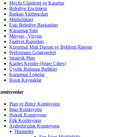
Meclis Gündemi ve Kararlar
Belediye Encümeni
Başkan Yardımcıları
Müdürlükler
Eski Belediye Başkanları
Kurumsal Yapı
Misyon - Vizyon
Faaliyet Raporları
Kurumsal Mali Durum ve Beklenti Raporu
Performans Göstergeleri
Stratejik Plan
Kardeş Kentler (Sister Cities)
Üyelik Bulunan Birlikler
Kurumsal Logolar
Basılı Kaynaklar
omisyonlar
Plan ve Bütçe Komisyonu
İmar Komisyonu
Hukuk Komisyonu
Etik Komisyonu
Arabuluculuk Komisyonu
Hizmetler
Fen İşleri Müdürlüğü