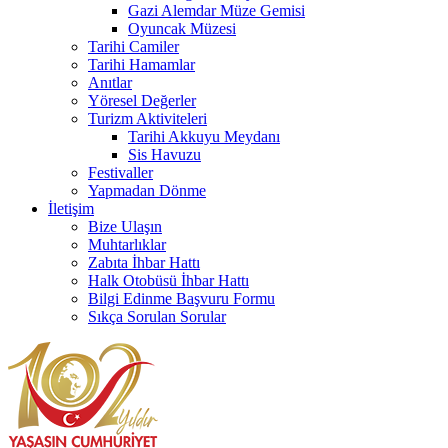
Gazi Alemdar Müze Gemisi
Oyuncak Müzesi
Tarihi Camiler
Tarihi Hamamlar
Anıtlar
Yöresel Değerler
Turizm Aktiviteleri
Tarihi Akkuyu Meydanı
Sis Havuzu
Festivaller
Yapmadan Dönme
İletişim
Bize Ulaşın
Muhtarlıklar
Zabıta İhbar Hattı
Halk Otobüsü İhbar Hattı
Bilgi Edinme Başvuru Formu
Sıkça Sorulan Sorular