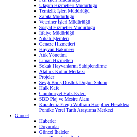
Ulaşım Hizmetleri Müdürlüğü
Temizlik İşleri Müdürlüğü
Zabıta Müdürlüğü
Veteriner İşleri Müdürlüğü
Sosyal Hizmetler Müdürlüğü
İtfaiye Müdürlüğü
Nikah İşlemleri
Cenaze Hizmetleri
Hayvan Bakımevi
Atık Yönetimi
Liman Hizmetleri
Sokak Hayvanlarını Sahiplendirme
Atatürk Kültür Merkezi
Projeler
Sevgi Barış Dostluk Düğün Salonu
Halk Kafe
Cumhuriyet Halk Evleri
SBD Plaj ve Mesire Alanı
Karadeniz Ereğli Wolfram Hoepfner Herakleia
Pontike Yerel Tarih Araştırma Merkezi
Güncel
Haberler
Duyurular
Güncel İhaleler