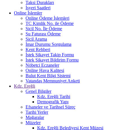
Taksi Durakları
İşyeri Saatleri
Online İşlemler
Online Ödeme İşlemleri
TC Kimlik No. ile Ödeme
Sicil No. İle Ödeme
Su Faturası Ödeme
Sicil Arama
İmar Durumu Sorgulama
Kent Rehberi
İstek Şikayet Takip Formu
İstek Şikayet Bildirim Formu
Nöbetçi Eczaneler
Online Hava Kalitesi
Bulut Kent Bilgi Sistemi
Vatandaş Memnuniyet Anketi
Kdz. Ereğli
Genel Bilgiler
Kdz. Ereğli Tarihi
Demografik Yapı
Efsaneler ve Tarihsel Süreç
Tarihi Yerler
Mağaralar
Müzeler
Kdz. Ereğli Belediyesi Kent Müzesi