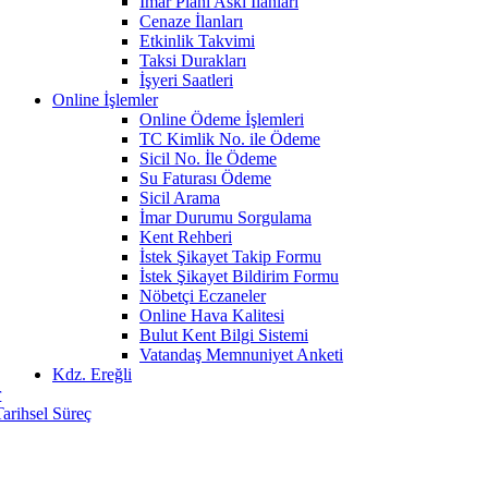
İmar Planı Askı İlanları
Cenaze İlanları
Etkinlik Takvimi
Taksi Durakları
İşyeri Saatleri
Online İşlemler
Online Ödeme İşlemleri
TC Kimlik No. ile Ödeme
Sicil No. İle Ödeme
Su Faturası Ödeme
Sicil Arama
İmar Durumu Sorgulama
Kent Rehberi
İstek Şikayet Takip Formu
İstek Şikayet Bildirim Formu
Nöbetçi Eczaneler
Online Hava Kalitesi
Bulut Kent Bilgi Sistemi
Vatandaş Memnuniyet Anketi
Kdz. Ereğli
r
Tarihsel Süreç