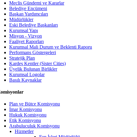
Meclis Gündemi ve Kararlar
Belediye Encümeni
Başkan Yardımcıları
Müdürlükler
Eski Belediye Başkanları
Kurumsal Yapı
Misyon - Vizyon
Faaliyet Raporları
Kurumsal Mali Durum ve Beklenti Raporu
Performans Göstergeleri
Stratejik Plan
Kardeş Kentler (Sister Cities)
Üyelik Bulunan Birlikler
Kurumsal Logolar
Basılı Kaynaklar
omisyonlar
Plan ve Bütçe Komisyonu
İmar Komisyonu
Hukuk Komisyonu
Etik Komisyonu
Arabuluculuk Komisyonu
Hizmetler
Fen İşleri Müdürlüğü