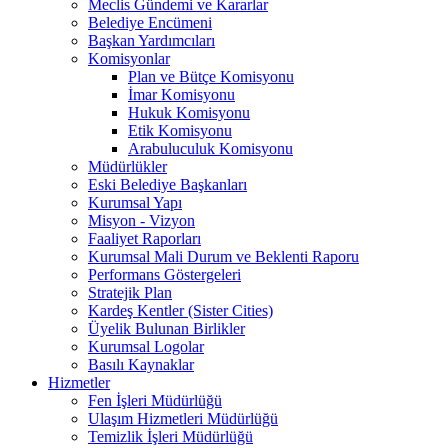
Meclis Gündemi ve Kararlar
Belediye Encümeni
Başkan Yardımcıları
Komisyonlar
Plan ve Bütçe Komisyonu
İmar Komisyonu
Hukuk Komisyonu
Etik Komisyonu
Arabuluculuk Komisyonu
Müdürlükler
Eski Belediye Başkanları
Kurumsal Yapı
Misyon - Vizyon
Faaliyet Raporları
Kurumsal Mali Durum ve Beklenti Raporu
Performans Göstergeleri
Stratejik Plan
Kardeş Kentler (Sister Cities)
Üyelik Bulunan Birlikler
Kurumsal Logolar
Basılı Kaynaklar
Hizmetler
Fen İşleri Müdürlüğü
Ulaşım Hizmetleri Müdürlüğü
Temizlik İşleri Müdürlüğü