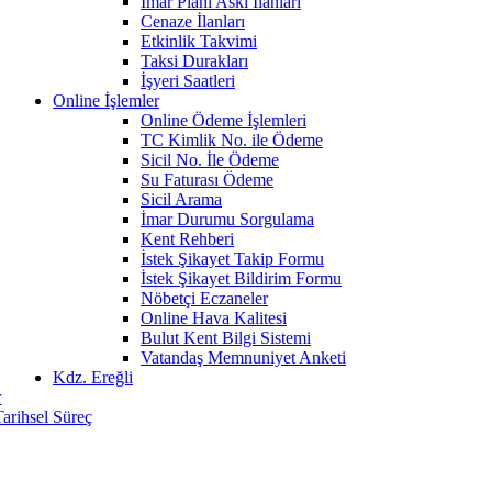
İmar Planı Askı İlanları
Cenaze İlanları
Etkinlik Takvimi
Taksi Durakları
İşyeri Saatleri
Online İşlemler
Online Ödeme İşlemleri
TC Kimlik No. ile Ödeme
Sicil No. İle Ödeme
Su Faturası Ödeme
Sicil Arama
İmar Durumu Sorgulama
Kent Rehberi
İstek Şikayet Takip Formu
İstek Şikayet Bildirim Formu
Nöbetçi Eczaneler
Online Hava Kalitesi
Bulut Kent Bilgi Sistemi
Vatandaş Memnuniyet Anketi
Kdz. Ereğli
r
Tarihsel Süreç