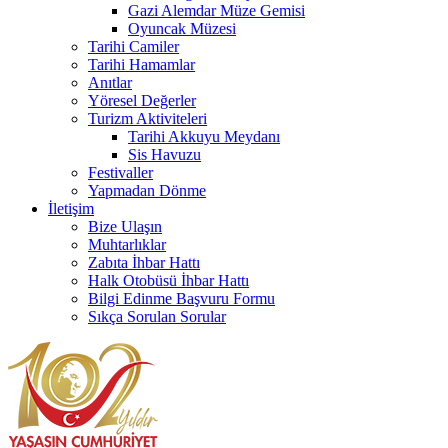
Gazi Alemdar Müze Gemisi
Oyuncak Müzesi
Tarihi Camiler
Tarihi Hamamlar
Anıtlar
Yöresel Değerler
Turizm Aktiviteleri
Tarihi Akkuyu Meydanı
Sis Havuzu
Festivaller
Yapmadan Dönme
İletişim
Bize Ulaşın
Muhtarlıklar
Zabıta İhbar Hattı
Halk Otobüsü İhbar Hattı
Bilgi Edinme Başvuru Formu
Sıkça Sorulan Sorular