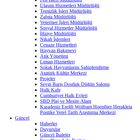
Ulaşım Hizmetleri Müdürlüğü
Temizlik İşleri Müdürlüğü
Zabıta Müdürlüğü
Veteriner İşleri Müdürlüğü
Sosyal Hizmetler Müdürlüğü
İtfaiye Müdürlüğü
Nikah İşlemleri
Cenaze Hizmetleri
Hayvan Bakımevi
Atık Yönetimi
Liman Hizmetleri
Sokak Hayvanlarını Sahiplendirme
Atatürk Kültür Merkezi
Projeler
Sevgi Barış Dostluk Düğün Salonu
Halk Kafe
Cumhuriyet Halk Evleri
SBD Plaj ve Mesire Alanı
Karadeniz Ereğli Wolfram Hoepfner Herakleia
Pontike Yerel Tarih Araştırma Merkezi
Güncel
Haberler
Duyurular
Güncel İhaleler