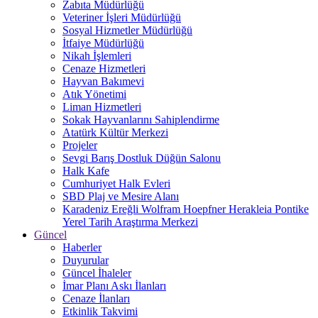
Zabıta Müdürlüğü
Veteriner İşleri Müdürlüğü
Sosyal Hizmetler Müdürlüğü
İtfaiye Müdürlüğü
Nikah İşlemleri
Cenaze Hizmetleri
Hayvan Bakımevi
Atık Yönetimi
Liman Hizmetleri
Sokak Hayvanlarını Sahiplendirme
Atatürk Kültür Merkezi
Projeler
Sevgi Barış Dostluk Düğün Salonu
Halk Kafe
Cumhuriyet Halk Evleri
SBD Plaj ve Mesire Alanı
Karadeniz Ereğli Wolfram Hoepfner Herakleia Pontike
Yerel Tarih Araştırma Merkezi
Güncel
Haberler
Duyurular
Güncel İhaleler
İmar Planı Askı İlanları
Cenaze İlanları
Etkinlik Takvimi