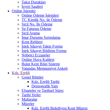
Taksi Durakları
İşyeri Saatleri
Online İşlemler
Online Ödeme İşlemleri
TC Kimlik No. ile Ödeme
Sicil No. İle Ödeme
Su Faturası Ödeme
Sicil Arama
İmar Durumu Sorgulama
Kent Rehberi
İstek Şikayet Takip Formu
İstek Şikayet Bildirim Formu
Nöbetçi Eczaneler
Online Hava Kalitesi
Bulut Kent Bilgi Sistemi
Vatandaş Memnuniyet Anketi
Kdz. Ereğli
Genel Bilgiler
Kdz. Ereğli Tarihi
Demografik Yapı
Efsaneler ve Tarihsel Süreç
Tarihi Yerler
Mağaralar
Müzeler
Kdz. Ereğli Belediyesi Kent Müzesi