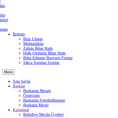
r
lar
rler
teleri
önme
İletişim
Bize Ulaşın
Muhtarlıklar
Zabıta İhbar Hattı
Halk Otobüsü İhbar Hattı
Bilgi Edinme Başvuru Formu
Sıkça Sorulan Sorular
Menü
Ana Sayfa
Başkan
Başkanın Mesajı
Özgeçmiş
Başkanla Fotoğraflarımız
Başkana Mesaj
Kurumsal
Belediye Meclis Üyeleri