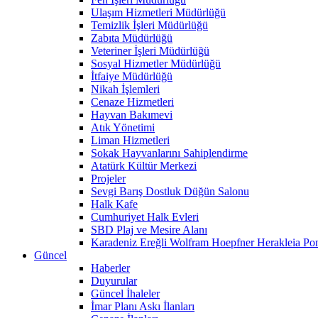
Ulaşım Hizmetleri Müdürlüğü
Temizlik İşleri Müdürlüğü
Zabıta Müdürlüğü
Veteriner İşleri Müdürlüğü
Sosyal Hizmetler Müdürlüğü
İtfaiye Müdürlüğü
Nikah İşlemleri
Cenaze Hizmetleri
Hayvan Bakımevi
Atık Yönetimi
Liman Hizmetleri
Sokak Hayvanlarını Sahiplendirme
Atatürk Kültür Merkezi
Projeler
Sevgi Barış Dostluk Düğün Salonu
Halk Kafe
Cumhuriyet Halk Evleri
SBD Plaj ve Mesire Alanı
Karadeniz Ereğli Wolfram Hoepfner Herakleia Pon
Güncel
Haberler
Duyurular
Güncel İhaleler
İmar Planı Askı İlanları