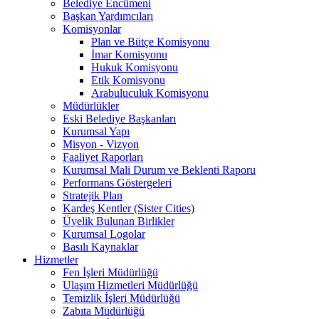
Belediye Encümeni
Başkan Yardımcıları
Komisyonlar
Plan ve Bütçe Komisyonu
İmar Komisyonu
Hukuk Komisyonu
Etik Komisyonu
Arabuluculuk Komisyonu
Müdürlükler
Eski Belediye Başkanları
Kurumsal Yapı
Misyon - Vizyon
Faaliyet Raporları
Kurumsal Mali Durum ve Beklenti Raporu
Performans Göstergeleri
Stratejik Plan
Kardeş Kentler (Sister Cities)
Üyelik Bulunan Birlikler
Kurumsal Logolar
Basılı Kaynaklar
Hizmetler
Fen İşleri Müdürlüğü
Ulaşım Hizmetleri Müdürlüğü
Temizlik İşleri Müdürlüğü
Zabıta Müdürlüğü