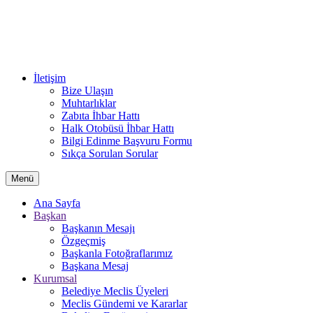
İletişim
Bize Ulaşın
Muhtarlıklar
Zabıta İhbar Hattı
Halk Otobüsü İhbar Hattı
Bilgi Edinme Başvuru Formu
Sıkça Sorulan Sorular
Menü
Ana Sayfa
Başkan
Başkanın Mesajı
Özgeçmiş
Başkanla Fotoğraflarımız
Başkana Mesaj
Kurumsal
Belediye Meclis Üyeleri
Meclis Gündemi ve Kararlar