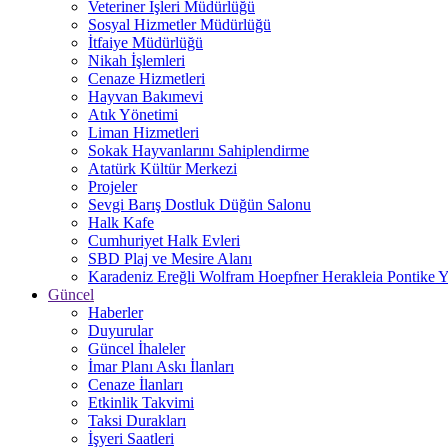
Veteriner İşleri Müdürlüğü
Sosyal Hizmetler Müdürlüğü
İtfaiye Müdürlüğü
Nikah İşlemleri
Cenaze Hizmetleri
Hayvan Bakımevi
Atık Yönetimi
Liman Hizmetleri
Sokak Hayvanlarını Sahiplendirme
Atatürk Kültür Merkezi
Projeler
Sevgi Barış Dostluk Düğün Salonu
Halk Kafe
Cumhuriyet Halk Evleri
SBD Plaj ve Mesire Alanı
Karadeniz Ereğli Wolfram Hoepfner Herakleia Pontike Y
Güncel
Haberler
Duyurular
Güncel İhaleler
İmar Planı Askı İlanları
Cenaze İlanları
Etkinlik Takvimi
Taksi Durakları
İşyeri Saatleri