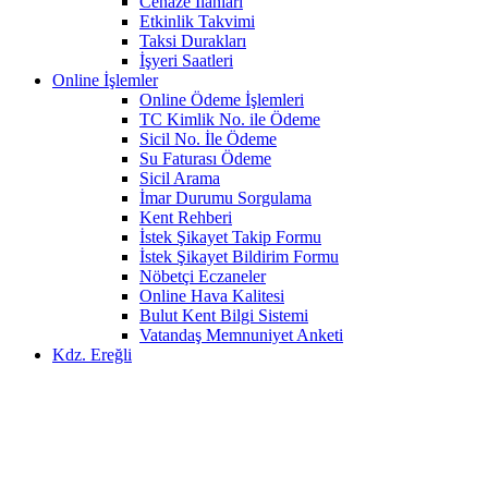
Cenaze İlanları
Etkinlik Takvimi
Taksi Durakları
İşyeri Saatleri
Online İşlemler
Online Ödeme İşlemleri
TC Kimlik No. ile Ödeme
Sicil No. İle Ödeme
Su Faturası Ödeme
Sicil Arama
İmar Durumu Sorgulama
Kent Rehberi
İstek Şikayet Takip Formu
İstek Şikayet Bildirim Formu
Nöbetçi Eczaneler
Online Hava Kalitesi
Bulut Kent Bilgi Sistemi
Vatandaş Memnuniyet Anketi
Kdz. Ereğli