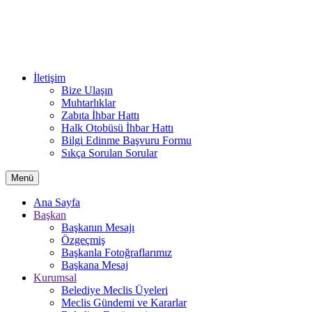
İletişim
Bize Ulaşın
Muhtarlıklar
Zabıta İhbar Hattı
Halk Otobüsü İhbar Hattı
Bilgi Edinme Başvuru Formu
Sıkça Sorulan Sorular
Menü
Ana Sayfa
Başkan
Başkanın Mesajı
Özgeçmiş
Başkanla Fotoğraflarımız
Başkana Mesaj
Kurumsal
Belediye Meclis Üyeleri
Meclis Gündemi ve Kararlar