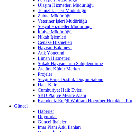
Ulaşım Hizmetleri Müdürlüğü
Temizlik İşleri Müdürlüğü
Zabıta Müdürlüğü
Veteriner İşleri Müdürlüğü
Sosyal Hizmetler Müdürlüğü
İtfaiye Müdürlüğü
Nikah İşlemleri
Cenaze Hizmetleri
Hayvan Bakımevi
Atık Yönetimi
Liman Hizmetleri
Sokak Hayvanlarını Sahiplendirme
Atatürk Kültür Merkezi
Projeler
Sevgi Barış Dostluk Düğün Salonu
Halk Kafe
Cumhuriyet Halk Evleri
SBD Plaj ve Mesire Alanı
Karadeniz Ereğli Wolfram Hoepfner Herakleia Pon
Güncel
Haberler
Duyurular
Güncel İhaleler
İmar Planı Askı İlanları