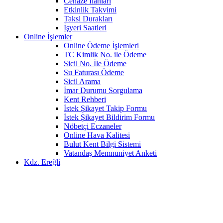
Cenaze İlanları
Etkinlik Takvimi
Taksi Durakları
İşyeri Saatleri
Online İşlemler
Online Ödeme İşlemleri
TC Kimlik No. ile Ödeme
Sicil No. İle Ödeme
Su Faturası Ödeme
Sicil Arama
İmar Durumu Sorgulama
Kent Rehberi
İstek Şikayet Takip Formu
İstek Şikayet Bildirim Formu
Nöbetçi Eczaneler
Online Hava Kalitesi
Bulut Kent Bilgi Sistemi
Vatandaş Memnuniyet Anketi
Kdz. Ereğli