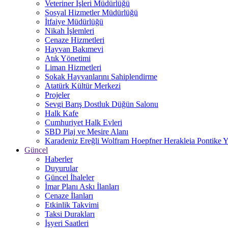
Veteriner İşleri Müdürlüğü
Sosyal Hizmetler Müdürlüğü
İtfaiye Müdürlüğü
Nikah İşlemleri
Cenaze Hizmetleri
Hayvan Bakımevi
Atık Yönetimi
Liman Hizmetleri
Sokak Hayvanlarını Sahiplendirme
Atatürk Kültür Merkezi
Projeler
Sevgi Barış Dostluk Düğün Salonu
Halk Kafe
Cumhuriyet Halk Evleri
SBD Plaj ve Mesire Alanı
Karadeniz Ereğli Wolfram Hoepfner Herakleia Pontike Y
Güncel
Haberler
Duyurular
Güncel İhaleler
İmar Planı Askı İlanları
Cenaze İlanları
Etkinlik Takvimi
Taksi Durakları
İşyeri Saatleri