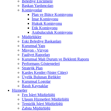
Belediye Encümeni
Başkan Yardımcıları
Komisyonlar
Plan ve Bütçe Komisyonu
İmar Komisyonu
Hukuk Komisyonu
Etik Komisyonu
Arabuluculuk Komisyonu
Müdürlükler
Eski Belediye Başkanları
Kurumsal Yapı
Misyon - Vizyon
Faaliyet Raporları
Kurumsal Mali Durum ve Beklenti Raporu
Performans Göstergeleri
Stratejik Plan
Kardeş Kentler (Sister Cities)
Üyelik Bulunan Birlikler
Kurumsal Logolar
Basılı Kaynaklar
Hizmetler
Fen İşleri Müdürlüğü
Ulaşım Hizmetleri Müdürlüğü
Temizlik İşleri Müdürlüğü
Zabıta Müdürlüğü