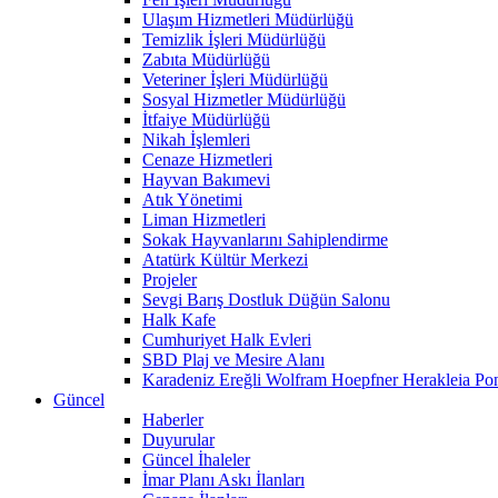
Ulaşım Hizmetleri Müdürlüğü
Temizlik İşleri Müdürlüğü
Zabıta Müdürlüğü
Veteriner İşleri Müdürlüğü
Sosyal Hizmetler Müdürlüğü
İtfaiye Müdürlüğü
Nikah İşlemleri
Cenaze Hizmetleri
Hayvan Bakımevi
Atık Yönetimi
Liman Hizmetleri
Sokak Hayvanlarını Sahiplendirme
Atatürk Kültür Merkezi
Projeler
Sevgi Barış Dostluk Düğün Salonu
Halk Kafe
Cumhuriyet Halk Evleri
SBD Plaj ve Mesire Alanı
Karadeniz Ereğli Wolfram Hoepfner Herakleia Pon
Güncel
Haberler
Duyurular
Güncel İhaleler
İmar Planı Askı İlanları