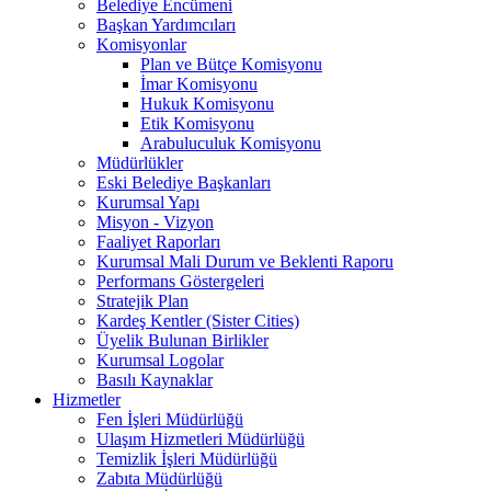
Belediye Encümeni
Başkan Yardımcıları
Komisyonlar
Plan ve Bütçe Komisyonu
İmar Komisyonu
Hukuk Komisyonu
Etik Komisyonu
Arabuluculuk Komisyonu
Müdürlükler
Eski Belediye Başkanları
Kurumsal Yapı
Misyon - Vizyon
Faaliyet Raporları
Kurumsal Mali Durum ve Beklenti Raporu
Performans Göstergeleri
Stratejik Plan
Kardeş Kentler (Sister Cities)
Üyelik Bulunan Birlikler
Kurumsal Logolar
Basılı Kaynaklar
Hizmetler
Fen İşleri Müdürlüğü
Ulaşım Hizmetleri Müdürlüğü
Temizlik İşleri Müdürlüğü
Zabıta Müdürlüğü