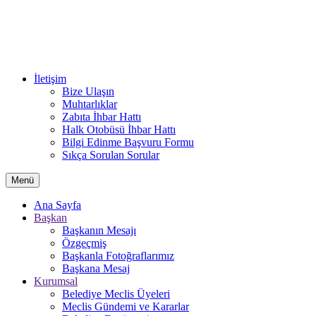
İletişim
Bize Ulaşın
Muhtarlıklar
Zabıta İhbar Hattı
Halk Otobüsü İhbar Hattı
Bilgi Edinme Başvuru Formu
Sıkça Sorulan Sorular
Menü
Ana Sayfa
Başkan
Başkanın Mesajı
Özgeçmiş
Başkanla Fotoğraflarımız
Başkana Mesaj
Kurumsal
Belediye Meclis Üyeleri
Meclis Gündemi ve Kararlar