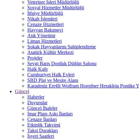
Veteriner İşleri Müdürlüğü
Sosyal Hizmetler Müdürlüğü
İtfaiye Müdürlüğü
Nikah İşlemleri
Cenaze Hizmetleri
Hayvan Bakımevi
Atık Yönetimi
Liman Hizmetleri
Sokak Hayvanlarını Sahiplendirme
Atatürk Kültür Merkezi
Projeler
Sevgi Barış Dostluk Düğün Salonu
Halk Kafe
Cumhuriyet Halk Evleri
SBD Plaj ve Mesire Alanı
Karadeniz Ereğli Wolfram Hoepfner Herakleia Pontike Y
Güncel
Haberler
Duyurular
Güncel İhaleler
İmar Planı Askı İlanları
Cenaze İlanları
Etkinlik Takvimi
Taksi Durakları
İşyeri Saatleri