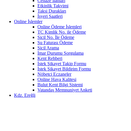
Cenaze İlanları
Etkinlik Takvimi
Taksi Durakları
İşyeri Saatleri
Online İşlemler
Online Ödeme İşlemleri
TC Kimlik No. ile Ödeme
Sicil No. İle Ödeme
Su Faturası Ödeme
Sicil Arama
İmar Durumu Sorgulama
Kent Rehberi
İstek Şikayet Takip Formu
İstek Şikayet Bildirim Formu
Nöbetçi Eczaneler
Online Hava Kalitesi
Bulut Kent Bilgi Sistemi
Vatandaş Memnuniyet Anketi
Kdz. Ereğli