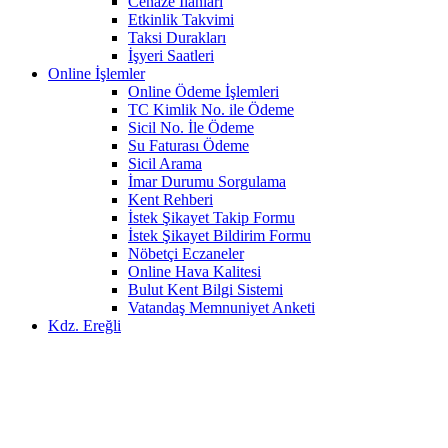
Cenaze İlanları
Etkinlik Takvimi
Taksi Durakları
İşyeri Saatleri
Online İşlemler
Online Ödeme İşlemleri
TC Kimlik No. ile Ödeme
Sicil No. İle Ödeme
Su Faturası Ödeme
Sicil Arama
İmar Durumu Sorgulama
Kent Rehberi
İstek Şikayet Takip Formu
İstek Şikayet Bildirim Formu
Nöbetçi Eczaneler
Online Hava Kalitesi
Bulut Kent Bilgi Sistemi
Vatandaş Memnuniyet Anketi
Kdz. Ereğli