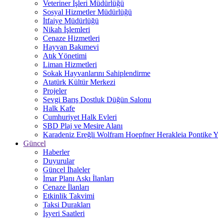
Veteriner İşleri Müdürlüğü
Sosyal Hizmetler Müdürlüğü
İtfaiye Müdürlüğü
Nikah İşlemleri
Cenaze Hizmetleri
Hayvan Bakımevi
Atık Yönetimi
Liman Hizmetleri
Sokak Hayvanlarını Sahiplendirme
Atatürk Kültür Merkezi
Projeler
Sevgi Barış Dostluk Düğün Salonu
Halk Kafe
Cumhuriyet Halk Evleri
SBD Plaj ve Mesire Alanı
Karadeniz Ereğli Wolfram Hoepfner Herakleia Pontike Y
Güncel
Haberler
Duyurular
Güncel İhaleler
İmar Planı Askı İlanları
Cenaze İlanları
Etkinlik Takvimi
Taksi Durakları
İşyeri Saatleri