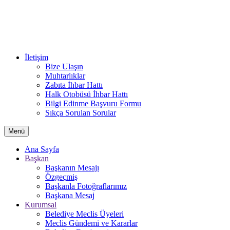
İletişim
Bize Ulaşın
Muhtarlıklar
Zabıta İhbar Hattı
Halk Otobüsü İhbar Hattı
Bilgi Edinme Başvuru Formu
Sıkça Sorulan Sorular
Menü
Ana Sayfa
Başkan
Başkanın Mesajı
Özgeçmiş
Başkanla Fotoğraflarımız
Başkana Mesaj
Kurumsal
Belediye Meclis Üyeleri
Meclis Gündemi ve Kararlar