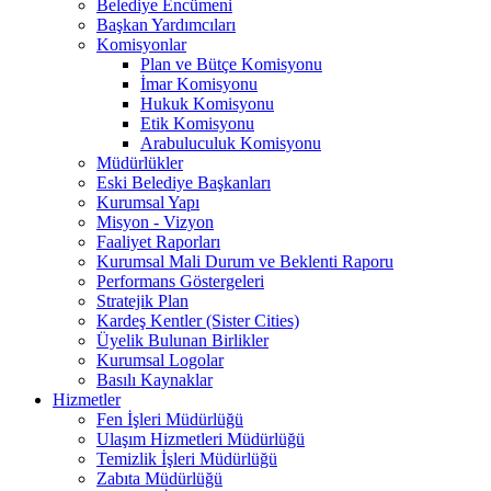
Belediye Encümeni
Başkan Yardımcıları
Komisyonlar
Plan ve Bütçe Komisyonu
İmar Komisyonu
Hukuk Komisyonu
Etik Komisyonu
Arabuluculuk Komisyonu
Müdürlükler
Eski Belediye Başkanları
Kurumsal Yapı
Misyon - Vizyon
Faaliyet Raporları
Kurumsal Mali Durum ve Beklenti Raporu
Performans Göstergeleri
Stratejik Plan
Kardeş Kentler (Sister Cities)
Üyelik Bulunan Birlikler
Kurumsal Logolar
Basılı Kaynaklar
Hizmetler
Fen İşleri Müdürlüğü
Ulaşım Hizmetleri Müdürlüğü
Temizlik İşleri Müdürlüğü
Zabıta Müdürlüğü