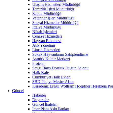
Ulaşım Hizmetleri Müdürlüğü
Temizlik İşleri Müdürlüğü
Zabıta Müdürlüğü
Veteriner İşleri Müdürlüğü
Sosyal Hizmetler Müdürlüğü
İtfaiye Müdürlüğü
Nikah İşlemleri
Cenaze Hizmetleri
Hayvan Bakımevi
Atık Yönetimi
Liman Hizmetleri
Sokak Hayvanlarını Sahiplendirme
Atatürk Kültür Merkezi
Projeler
Sevgi Barış Dostluk Düğün Salonu
Halk Kafe
Cumhuriyet Halk Evleri
SBD Plaj ve Mesire Alanı
Karadeniz Ereğli Wolfram Hoepfner Herakleia Pon
Güncel
Haberler
Duyurular
Güncel İhaleler
İmar Planı Askı İlanları