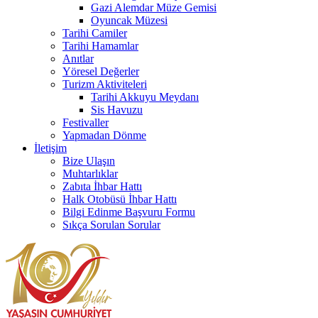
Gazi Alemdar Müze Gemisi
Oyuncak Müzesi
Tarihi Camiler
Tarihi Hamamlar
Anıtlar
Yöresel Değerler
Turizm Aktiviteleri
Tarihi Akkuyu Meydanı
Sis Havuzu
Festivaller
Yapmadan Dönme
İletişim
Bize Ulaşın
Muhtarlıklar
Zabıta İhbar Hattı
Halk Otobüsü İhbar Hattı
Bilgi Edinme Başvuru Formu
Sıkça Sorulan Sorular