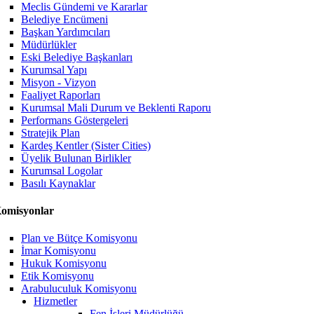
Meclis Gündemi ve Kararlar
Belediye Encümeni
Başkan Yardımcıları
Müdürlükler
Eski Belediye Başkanları
Kurumsal Yapı
Misyon - Vizyon
Faaliyet Raporları
Kurumsal Mali Durum ve Beklenti Raporu
Performans Göstergeleri
Stratejik Plan
Kardeş Kentler (Sister Cities)
Üyelik Bulunan Birlikler
Kurumsal Logolar
Basılı Kaynaklar
omisyonlar
Plan ve Bütçe Komisyonu
İmar Komisyonu
Hukuk Komisyonu
Etik Komisyonu
Arabuluculuk Komisyonu
Hizmetler
Fen İşleri Müdürlüğü