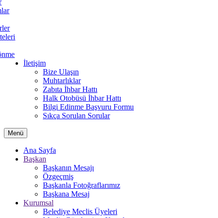
r
lar
rler
teleri
önme
İletişim
Bize Ulaşın
Muhtarlıklar
Zabıta İhbar Hattı
Halk Otobüsü İhbar Hattı
Bilgi Edinme Başvuru Formu
Sıkça Sorulan Sorular
Menü
Ana Sayfa
Başkan
Başkanın Mesajı
Özgeçmiş
Başkanla Fotoğraflarımız
Başkana Mesaj
Kurumsal
Belediye Meclis Üyeleri