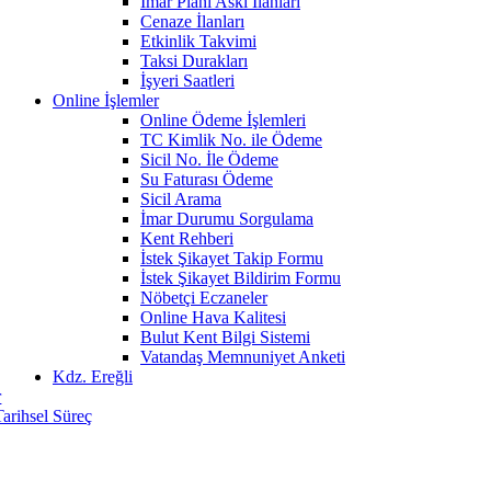
İmar Planı Askı İlanları
Cenaze İlanları
Etkinlik Takvimi
Taksi Durakları
İşyeri Saatleri
Online İşlemler
Online Ödeme İşlemleri
TC Kimlik No. ile Ödeme
Sicil No. İle Ödeme
Su Faturası Ödeme
Sicil Arama
İmar Durumu Sorgulama
Kent Rehberi
İstek Şikayet Takip Formu
İstek Şikayet Bildirim Formu
Nöbetçi Eczaneler
Online Hava Kalitesi
Bulut Kent Bilgi Sistemi
Vatandaş Memnuniyet Anketi
Kdz. Ereğli
r
Tarihsel Süreç