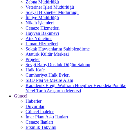
Zabıta Müdürlüğü
Veteriner İşleri Müdürlüğü
Sosyal Hizmetler Müdürlüğü
İtfaiye Müdürlüğü
Nikah İşlemleri
Cenaze Hizmetleri
Hayvan Bakımevi
Atık Yönetimi
Liman Hizmetleri
Sokak Hayvanlarını Sahiplendirme
Atatürk Kültür Merkezi
Projeler
Sevgi Barış Dostluk Düğün Salonu
Halk Kafe
Cumhuriyet Halk Evleri
SBD Plaj ve Mesire Alanı
Karadeniz Ereğli Wolfram Hoepfner Herakleia Pontike
Yerel Tarih Araştırma Merkezi
Güncel
Haberler
Duyurular
Güncel İhaleler
İmar Planı Askı İlanları
Cenaze İlanları
Etkinlik Takvimi