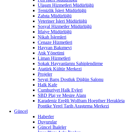
Ulaşım Hizmetleri Müdürlüğü
Temizlik İşleri Müdürlüğü
Zabıta Müdürlüğü
Veteriner İşleri Müdürlüğü
Sosyal Hizmetler Müdürlüğü
İtfaiye Müdürlüğü
Nikah İşlemleri
Cenaze Hizmetleri
Hayvan Bakımevi
Atık Yönetimi
Liman Hizmetleri
Sokak Hayvanlarını Sahiplendirme
Atatürk Kültür Merkezi
Projeler
Sevgi Barış Dostluk Düğün Salonu
Halk Kafe
Cumhuriyet Halk Evleri
SBD Plaj ve Mesire Alanı
Karadeniz Ereğli Wolfram Hoepfner Herakleia
Pontike Yerel Tarih Araştırma Merkezi
Güncel
Haberler
Duyurular
Güncel İhaleler