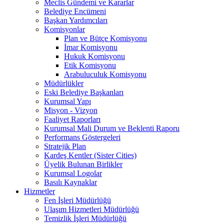
Meclis Gündemi ve Kararlar
Belediye Encümeni
Başkan Yardımcıları
Komisyonlar
Plan ve Bütçe Komisyonu
İmar Komisyonu
Hukuk Komisyonu
Etik Komisyonu
Arabuluculuk Komisyonu
Müdürlükler
Eski Belediye Başkanları
Kurumsal Yapı
Misyon - Vizyon
Faaliyet Raporları
Kurumsal Mali Durum ve Beklenti Raporu
Performans Göstergeleri
Stratejik Plan
Kardeş Kentler (Sister Cities)
Üyelik Bulunan Birlikler
Kurumsal Logolar
Basılı Kaynaklar
Hizmetler
Fen İşleri Müdürlüğü
Ulaşım Hizmetleri Müdürlüğü
Temizlik İşleri Müdürlüğü