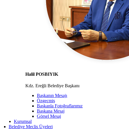
Halil POSBIYIK
Kdz. Ereğli Belediye Başkanı
Başkanın Mesajı
Özgeçmiş
Başkanla Fotoğraflarımız
Başkana Mesaj
Görsel Mesaj
Kurumsal
Belediye Meclis Üyeleri