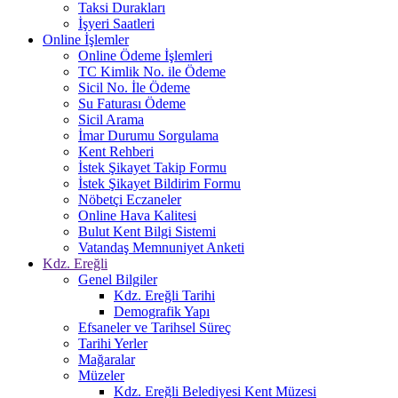
Taksi Durakları
İşyeri Saatleri
Online İşlemler
Online Ödeme İşlemleri
TC Kimlik No. ile Ödeme
Sicil No. İle Ödeme
Su Faturası Ödeme
Sicil Arama
İmar Durumu Sorgulama
Kent Rehberi
İstek Şikayet Takip Formu
İstek Şikayet Bildirim Formu
Nöbetçi Eczaneler
Online Hava Kalitesi
Bulut Kent Bilgi Sistemi
Vatandaş Memnuniyet Anketi
Kdz. Ereğli
Genel Bilgiler
Kdz. Ereğli Tarihi
Demografik Yapı
Efsaneler ve Tarihsel Süreç
Tarihi Yerler
Mağaralar
Müzeler
Kdz. Ereğli Belediyesi Kent Müzesi