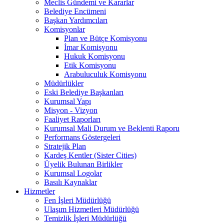
Meclis Gündemi ve Kararlar
Belediye Encümeni
Başkan Yardımcıları
Komisyonlar
Plan ve Bütçe Komisyonu
İmar Komisyonu
Hukuk Komisyonu
Etik Komisyonu
Arabuluculuk Komisyonu
Müdürlükler
Eski Belediye Başkanları
Kurumsal Yapı
Misyon - Vizyon
Faaliyet Raporları
Kurumsal Mali Durum ve Beklenti Raporu
Performans Göstergeleri
Stratejik Plan
Kardeş Kentler (Sister Cities)
Üyelik Bulunan Birlikler
Kurumsal Logolar
Basılı Kaynaklar
Hizmetler
Fen İşleri Müdürlüğü
Ulaşım Hizmetleri Müdürlüğü
Temizlik İşleri Müdürlüğü