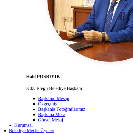
Halil POSBIYIK
Kdz. Ereğli Belediye Başkanı
Başkanın Mesajı
Özgeçmiş
Başkanla Fotoğraflarımız
Başkana Mesaj
Görsel Mesaj
Kurumsal
Belediye Meclis Üyeleri