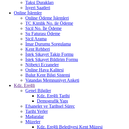
Taksi Durakları
İşyeri Saatleri
Online İşlemler
Online Ödeme İşlemleri
TC Kimlik No. ile Ödeme
Sicil No. İle Ödeme
Su Faturası Ödeme
Sicil Arama
İmar Durumu Sorgulama
Kent Rehberi
İstek Şikayet Takip Formu
İstek Şikayet Bildirim Formu
Nöbetçi Eczaneler
Online Hava Kalitesi
Bulut Kent Bilgi Sistemi
Vatandaş Memnuniyet Anketi
Kdz. Ereğli
Genel Bilgiler
Kdz. Ereğli Tarihi
Demografik Yapı
Efsaneler ve Tarihsel Süreç
Tarihi Yerler
Mağaralar
Müzeler
Kdz. Ereğli Belediyesi Kent Müzesi