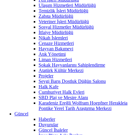
Ulaşım Hizmetleri Müdürlüğü
Temizlik İşleri Müdürlüğü
Zabıta Müdürlüğü
Veteriner İşleri Müdürlüğü
Sosyal Hizmetler Müdürlüğü
İtfaiye Müdürlüğü
Nikah İşlemleri
Cenaze Hizmetleri
Hayvan Bakımevi
Atık Yönetimi
Liman Hizmetleri
Sokak Hayvanlarını Sahiplendirme
Atatürk Kültür Merkezi
Projeler
Sevgi Barış Dostluk Düğün Salonu
Halk Kafe
Cumhuriyet Halk Evleri
SBD Plaj ve Mesire Alanı
Karadeniz Ereğli Wolfram Hoepfner Herakleia
Pontike Yerel Tarih Araştırma Merkezi
Güncel
Haberler
Duyurular
Güncel İhaleler