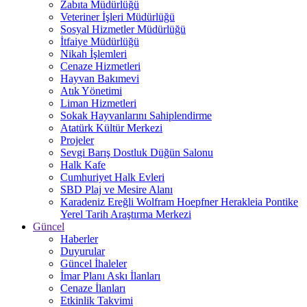
Zabıta Müdürlüğü
Veteriner İşleri Müdürlüğü
Sosyal Hizmetler Müdürlüğü
İtfaiye Müdürlüğü
Nikah İşlemleri
Cenaze Hizmetleri
Hayvan Bakımevi
Atık Yönetimi
Liman Hizmetleri
Sokak Hayvanlarını Sahiplendirme
Atatürk Kültür Merkezi
Projeler
Sevgi Barış Dostluk Düğün Salonu
Halk Kafe
Cumhuriyet Halk Evleri
SBD Plaj ve Mesire Alanı
Karadeniz Ereğli Wolfram Hoepfner Herakleia Pontike
Yerel Tarih Araştırma Merkezi
Güncel
Haberler
Duyurular
Güncel İhaleler
İmar Planı Askı İlanları
Cenaze İlanları
Etkinlik Takvimi