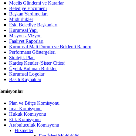
Meclis Gündemi ve Kararlar
Belediye Encümeni
Başkan Yardımcıları
Müdürlükler
Eski Belediye Başkanları
Kurumsal Yapı
Misyon - Vizyon
Faaliyet Raporları
Kurumsal Mali Durum ve Beklenti Raporu
Performans Göstergeleri
Stratejik Plan
Kardeş Kentler (Sister Cities)
Üyelik Bulunan Birlikler
Kurumsal Logolar
Basılı Kaynaklar
omisyonlar
Plan ve Bütçe Komisyonu
İmar Komisyonu
Hukuk Komisyonu
Etik Komisyonu
Arabuluculuk Komisyonu
Hizmetler
Fen İşleri Müdürlüğü