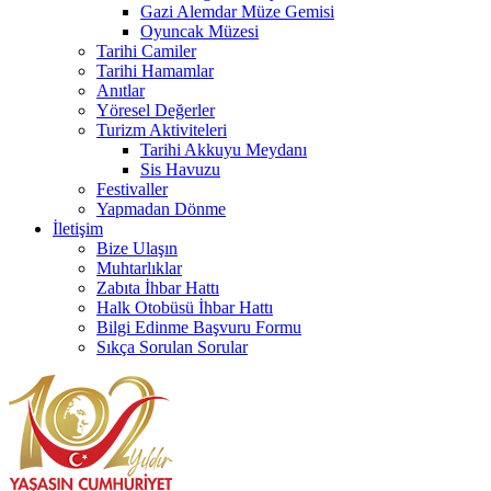
Gazi Alemdar Müze Gemisi
Oyuncak Müzesi
Tarihi Camiler
Tarihi Hamamlar
Anıtlar
Yöresel Değerler
Turizm Aktiviteleri
Tarihi Akkuyu Meydanı
Sis Havuzu
Festivaller
Yapmadan Dönme
İletişim
Bize Ulaşın
Muhtarlıklar
Zabıta İhbar Hattı
Halk Otobüsü İhbar Hattı
Bilgi Edinme Başvuru Formu
Sıkça Sorulan Sorular