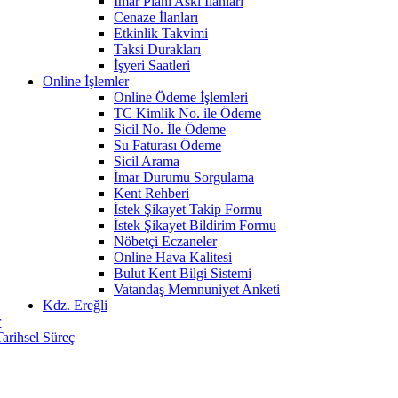
İmar Planı Askı İlanları
Cenaze İlanları
Etkinlik Takvimi
Taksi Durakları
İşyeri Saatleri
Online İşlemler
Online Ödeme İşlemleri
TC Kimlik No. ile Ödeme
Sicil No. İle Ödeme
Su Faturası Ödeme
Sicil Arama
İmar Durumu Sorgulama
Kent Rehberi
İstek Şikayet Takip Formu
İstek Şikayet Bildirim Formu
Nöbetçi Eczaneler
Online Hava Kalitesi
Bulut Kent Bilgi Sistemi
Vatandaş Memnuniyet Anketi
Kdz. Ereğli
r
Tarihsel Süreç