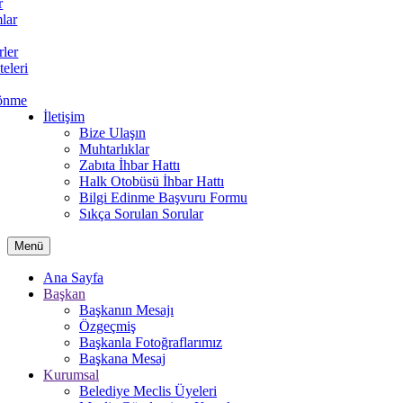
r
lar
rler
teleri
önme
İletişim
Bize Ulaşın
Muhtarlıklar
Zabıta İhbar Hattı
Halk Otobüsü İhbar Hattı
Bilgi Edinme Başvuru Formu
Sıkça Sorulan Sorular
Menü
Ana Sayfa
Başkan
Başkanın Mesajı
Özgeçmiş
Başkanla Fotoğraflarımız
Başkana Mesaj
Kurumsal
Belediye Meclis Üyeleri