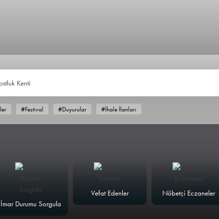
ostluk Kenti
ler
#Festival
#Duyurular
#İhale İlanları
Vefat Edenler
Nöbetçi Eczaneler
İmar Durumu Sorgula