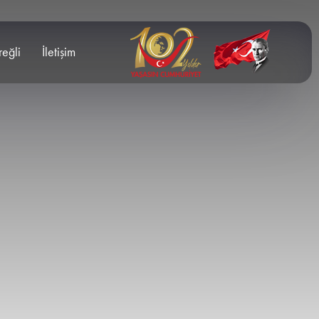
reğli
İletişim