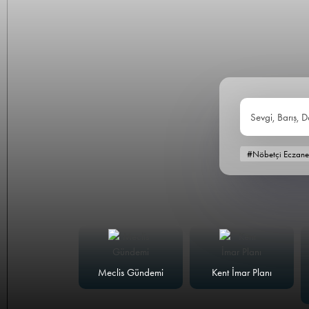
Sevgi, Barış, D
#Nöbetçi Eczane
alk Masası
Meclis Gündemi
Kent İmar Planı