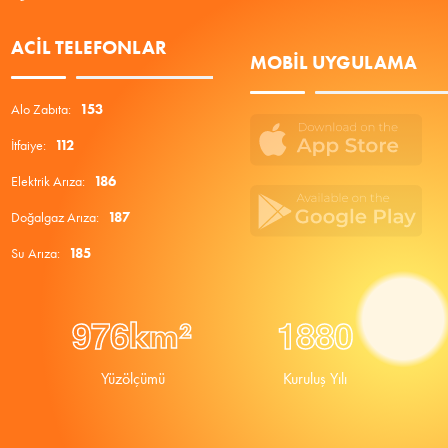
ACIL TELEFONLAR
MOBIL UYGULAMA
Alo Zabıta:
153
İtfaiye:
112
Elektrik Arıza:
186
Doğalgaz Arıza:
187
Su Arıza:
185
9
7
6
1
8
8
0
km²
Yüzölçümü
Kuruluş Yılı