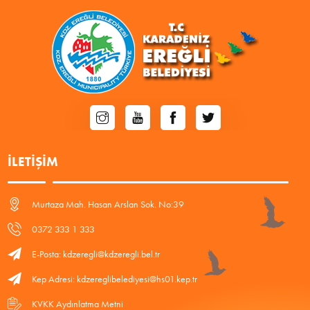
İLETIŞIM
Murtaza Mah. Hasan Arslan Sok. No:39
0372 333 1 333
E-Posta: kdzeregli@kdzeregli.bel.tr
Kep Adresi: kdzereglibelediyesi@hs01.kep.tr
KVKK Aydınlatma Metni