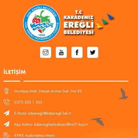
İLETIŞIM
Murtaza Mah. Hasan Arslan Sok. No:39
0372 333 1 333
E-Posta: kdzeregli@kdzeregli.bel.tr
Kep Adresi: kdzereglibelediyesi@hs01.kep.tr
KVKK Aydınlatma Metni