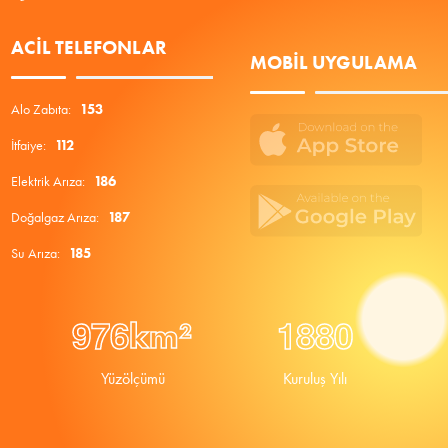
ACIL TELEFONLAR
MOBIL UYGULAMA
Alo Zabıta:
153
İtfaiye:
112
Elektrik Arıza:
186
Doğalgaz Arıza:
187
Su Arıza:
185
9
7
6
1
8
8
0
km²
Yüzölçümü
Kuruluş Yılı