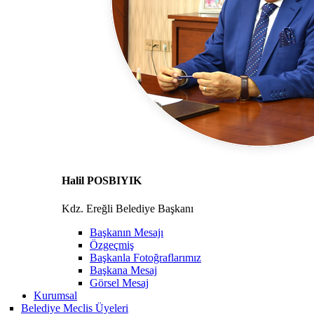
Halil POSBIYIK
Kdz. Ereğli Belediye Başkanı
Başkanın Mesajı
Özgeçmiş
Başkanla Fotoğraflarımız
Başkana Mesaj
Görsel Mesaj
Kurumsal
Belediye Meclis Üyeleri