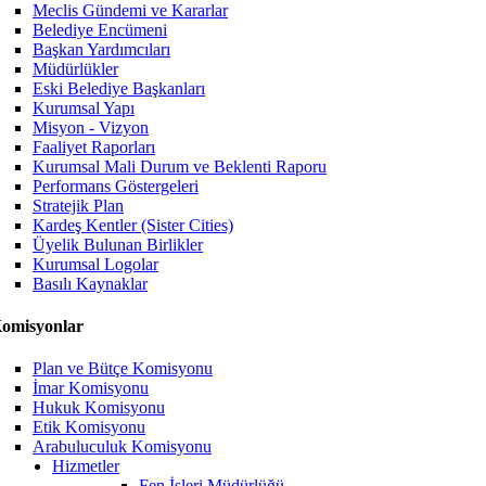
Meclis Gündemi ve Kararlar
Belediye Encümeni
Başkan Yardımcıları
Müdürlükler
Eski Belediye Başkanları
Kurumsal Yapı
Misyon - Vizyon
Faaliyet Raporları
Kurumsal Mali Durum ve Beklenti Raporu
Performans Göstergeleri
Stratejik Plan
Kardeş Kentler (Sister Cities)
Üyelik Bulunan Birlikler
Kurumsal Logolar
Basılı Kaynaklar
omisyonlar
Plan ve Bütçe Komisyonu
İmar Komisyonu
Hukuk Komisyonu
Etik Komisyonu
Arabuluculuk Komisyonu
Hizmetler
Fen İşleri Müdürlüğü