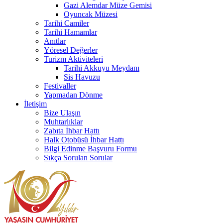
Gazi Alemdar Müze Gemisi
Oyuncak Müzesi
Tarihi Camiler
Tarihi Hamamlar
Anıtlar
Yöresel Değerler
Turizm Aktiviteleri
Tarihi Akkuyu Meydanı
Sis Havuzu
Festivaller
Yapmadan Dönme
İletişim
Bize Ulaşın
Muhtarlıklar
Zabıta İhbar Hattı
Halk Otobüsü İhbar Hattı
Bilgi Edinme Başvuru Formu
Sıkça Sorulan Sorular