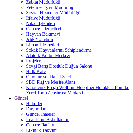
Zabıta Müdürlüğü
Veteriner İşleri Müdürlüğü
Sosyal Hizmetler Müdürlüğü
İtfaiye Müdürlüğü
Nikah İşlemleri
Cenaze Hizmetleri
Hayvan Bakımevi
Atık Yönetimi
Liman Hizmetleri
Sokak Hayvanlarını Sahiplendirme
Atatürk Kültür Merkezi
Projeler
Sevgi Barış Dostluk Düğün Salonu
Halk Kafe
Cumhuriyet Halk Evleri
SBD Plaj ve Mesire Alanı
Karadeniz Ereğli Wolfram Hoepfner Herakleia Pontike
Yerel Tarih Araştırma Merkezi
Güncel
Haberler
Duyurular
Güncel İhaleler
İmar Planı Askı İlanları
Cenaze İlanları
Etkinlik Takvimi