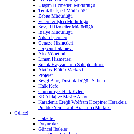
Ulaşım Hizmetleri Müdürlüğü
Temizlik İşleri Müdürlüğü
Zabıta Müdürlüğü
Veteriner İşleri Müdürlüğü
Sosyal Hizmetler Müdürlüğü
İtfaiye Müdürlüğü
Nikah İşlemleri
Cenaze Hizmetleri
Hayvan Bakımevi
Atık Yönetimi
Liman Hizmetleri
Sokak Hayvanlarını Sahiplendirme
Atatürk Kültür Merkezi
Projeler
Sevgi Barış Dostluk Düğün Salonu
Halk Kafe
Cumhuriyet Halk Evleri
SBD Plaj ve Mesire Alanı
Karadeniz Ereğli Wolfram Hoepfner Herakleia
Pontike Yerel Tarih Araştırma Merkezi
Güncel
Haberler
Duyurular
Güncel İhaleler