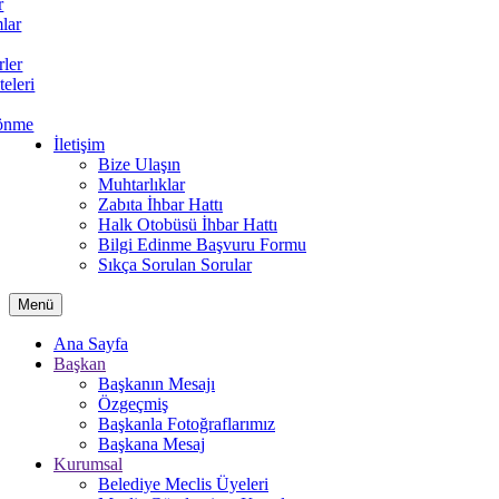
r
lar
rler
teleri
önme
İletişim
Bize Ulaşın
Muhtarlıklar
Zabıta İhbar Hattı
Halk Otobüsü İhbar Hattı
Bilgi Edinme Başvuru Formu
Sıkça Sorulan Sorular
Menü
Ana Sayfa
Başkan
Başkanın Mesajı
Özgeçmiş
Başkanla Fotoğraflarımız
Başkana Mesaj
Kurumsal
Belediye Meclis Üyeleri