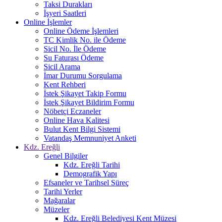
Taksi Durakları
İşyeri Saatleri
Online İşlemler
Online Ödeme İşlemleri
TC Kimlik No. ile Ödeme
Sicil No. İle Ödeme
Su Faturası Ödeme
Sicil Arama
İmar Durumu Sorgulama
Kent Rehberi
İstek Şikayet Takip Formu
İstek Şikayet Bildirim Formu
Nöbetçi Eczaneler
Online Hava Kalitesi
Bulut Kent Bilgi Sistemi
Vatandaş Memnuniyet Anketi
Kdz. Ereğli
Genel Bilgiler
Kdz. Ereğli Tarihi
Demografik Yapı
Efsaneler ve Tarihsel Süreç
Tarihi Yerler
Mağaralar
Müzeler
Kdz. Ereğli Belediyesi Kent Müzesi