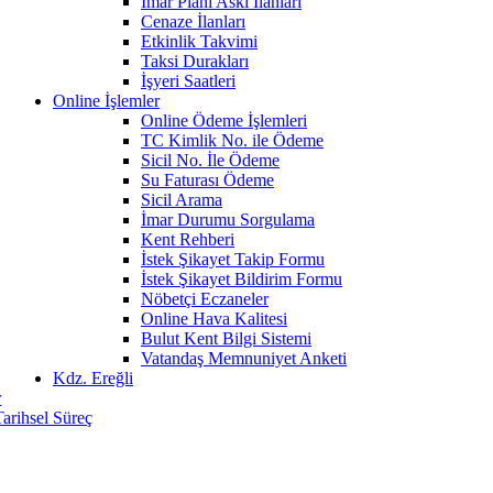
İmar Planı Askı İlanları
Cenaze İlanları
Etkinlik Takvimi
Taksi Durakları
İşyeri Saatleri
Online İşlemler
Online Ödeme İşlemleri
TC Kimlik No. ile Ödeme
Sicil No. İle Ödeme
Su Faturası Ödeme
Sicil Arama
İmar Durumu Sorgulama
Kent Rehberi
İstek Şikayet Takip Formu
İstek Şikayet Bildirim Formu
Nöbetçi Eczaneler
Online Hava Kalitesi
Bulut Kent Bilgi Sistemi
Vatandaş Memnuniyet Anketi
Kdz. Ereğli
r
Tarihsel Süreç