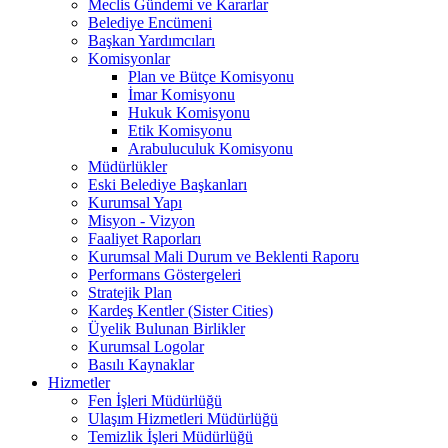
Meclis Gündemi ve Kararlar
Belediye Encümeni
Başkan Yardımcıları
Komisyonlar
Plan ve Bütçe Komisyonu
İmar Komisyonu
Hukuk Komisyonu
Etik Komisyonu
Arabuluculuk Komisyonu
Müdürlükler
Eski Belediye Başkanları
Kurumsal Yapı
Misyon - Vizyon
Faaliyet Raporları
Kurumsal Mali Durum ve Beklenti Raporu
Performans Göstergeleri
Stratejik Plan
Kardeş Kentler (Sister Cities)
Üyelik Bulunan Birlikler
Kurumsal Logolar
Basılı Kaynaklar
Hizmetler
Fen İşleri Müdürlüğü
Ulaşım Hizmetleri Müdürlüğü
Temizlik İşleri Müdürlüğü