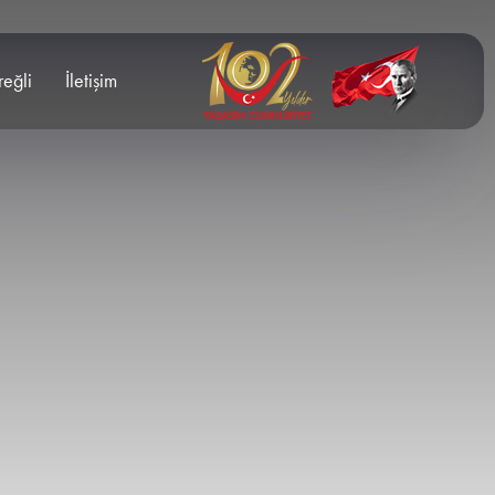
reğli
İletişim