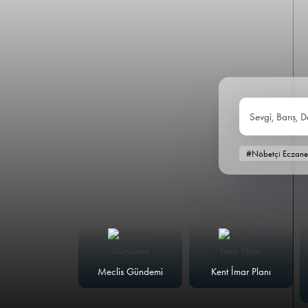
Sevgi, Barış, D
#Nöbetçi Eczane
alk Masası
Meclis Gündemi
Kent İmar Planı