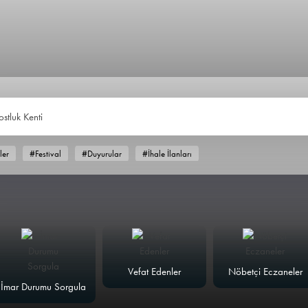
ostluk Kenti
ler
#Festival
#Duyurular
#İhale İlanları
Vefat Edenler
Nöbetçi Eczaneler
İmar Durumu Sorgula