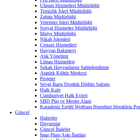
Ulaşım Hizmetleri Müdürlüğü
Temizlik İşleri Müdürlüğü
Zabıta Müdürlüğü
Veteriner İşleri Müdürlüğü
Sosyal Hizmetler Müdürlüğü
İtfaiye Müdürlüğü
Nikah İşlemleri
Cenaze Hizmetleri
Hayvan Bakımevi
Atık Yönetimi
Liman Hizmetleri
Sokak Hayvanlarını Sahiplendirme
Atatürk Kültür Merkezi
Projeler
Sevgi Barış Dostluk Düğün Salonu
Halk Kafe
Cumhuriyet Halk Evleri
SBD Plaj ve Mesire Alanı
Karadeniz Ereğli Wolfram Hoepfner Herakleia Pon
Güncel
Haberler
Duyurular
Güncel İhaleler
İmar Planı Askı İlanları