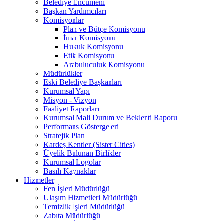
Belediye Encümeni
Başkan Yardımcıları
Komisyonlar
Plan ve Bütçe Komisyonu
İmar Komisyonu
Hukuk Komisyonu
Etik Komisyonu
Arabuluculuk Komisyonu
Müdürlükler
Eski Belediye Başkanları
Kurumsal Yapı
Misyon - Vizyon
Faaliyet Raporları
Kurumsal Mali Durum ve Beklenti Raporu
Performans Göstergeleri
Stratejik Plan
Kardeş Kentler (Sister Cities)
Üyelik Bulunan Birlikler
Kurumsal Logolar
Basılı Kaynaklar
Hizmetler
Fen İşleri Müdürlüğü
Ulaşım Hizmetleri Müdürlüğü
Temizlik İşleri Müdürlüğü
Zabıta Müdürlüğü