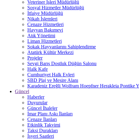
Veteriner İşleri Müdürlüğü
Sosyal Hizmetler Müdürlüğü
İtfaiye Müdürlüğü
Nikah İşlemleri
Cenaze Hizmetleri
Hayvan Bakımevi
Atık Yönetimi
Liman Hizmetleri
Sokak Hayvanlarını Sahiplendirme
Atatürk Kültür Merkezi
Projeler
Sevgi Barış Dostluk Düğün Salonu
Halk Kafe
Cumhuriyet Halk Evleri
SBD Plaj ve Mesire Alanı
Karadeniz Ereğli Wolfram Hoepfner Herakleia Pontike Y
Güncel
Haberler
Duyurular
Güncel İhaleler
İmar Planı Askı İlanları
Cenaze İlanları
Etkinlik Takvimi
Taksi Durakları
İşyeri Saatleri