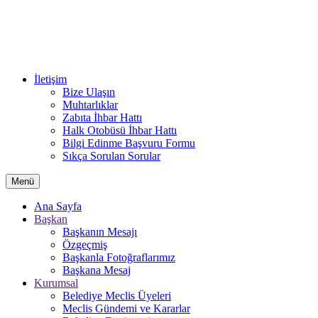
İletişim
Bize Ulaşın
Muhtarlıklar
Zabıta İhbar Hattı
Halk Otobüsü İhbar Hattı
Bilgi Edinme Başvuru Formu
Sıkça Sorulan Sorular
Menü
Ana Sayfa
Başkan
Başkanın Mesajı
Özgeçmiş
Başkanla Fotoğraflarımız
Başkana Mesaj
Kurumsal
Belediye Meclis Üyeleri
Meclis Gündemi ve Kararlar