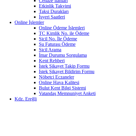
Cenaze İlanları
Etkinlik Takvimi
Taksi Durakları
İşyeri Saatleri
Online İşlemler
Online Ödeme İşlemleri
TC Kimlik No. ile Ödeme
Sicil No. İle Ödeme
Su Faturası Ödeme
Sicil Arama
İmar Durumu Sorgulama
Kent Rehberi
İstek Şikayet Takip Formu
İstek Şikayet Bildirim Formu
Nöbetçi Eczaneler
Online Hava Kalitesi
Bulut Kent Bilgi Sistemi
Vatandaş Memnuniyet Anketi
Kdz. Ereğli