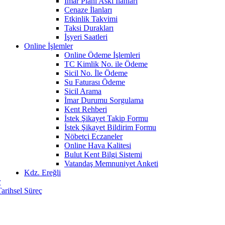
İmar Planı Askı İlanları
Cenaze İlanları
Etkinlik Takvimi
Taksi Durakları
İşyeri Saatleri
Online İşlemler
Online Ödeme İşlemleri
TC Kimlik No. ile Ödeme
Sicil No. İle Ödeme
Su Faturası Ödeme
Sicil Arama
İmar Durumu Sorgulama
Kent Rehberi
İstek Şikayet Takip Formu
İstek Şikayet Bildirim Formu
Nöbetçi Eczaneler
Online Hava Kalitesi
Bulut Kent Bilgi Sistemi
Vatandaş Memnuniyet Anketi
Kdz. Ereğli
r
Tarihsel Süreç