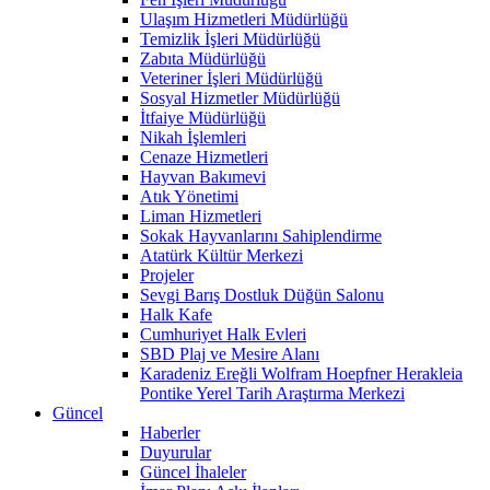
Ulaşım Hizmetleri Müdürlüğü
Temizlik İşleri Müdürlüğü
Zabıta Müdürlüğü
Veteriner İşleri Müdürlüğü
Sosyal Hizmetler Müdürlüğü
İtfaiye Müdürlüğü
Nikah İşlemleri
Cenaze Hizmetleri
Hayvan Bakımevi
Atık Yönetimi
Liman Hizmetleri
Sokak Hayvanlarını Sahiplendirme
Atatürk Kültür Merkezi
Projeler
Sevgi Barış Dostluk Düğün Salonu
Halk Kafe
Cumhuriyet Halk Evleri
SBD Plaj ve Mesire Alanı
Karadeniz Ereğli Wolfram Hoepfner Herakleia
Pontike Yerel Tarih Araştırma Merkezi
Güncel
Haberler
Duyurular
Güncel İhaleler