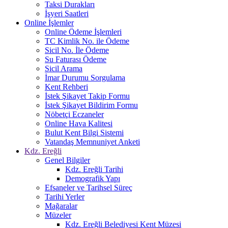
Taksi Durakları
İşyeri Saatleri
Online İşlemler
Online Ödeme İşlemleri
TC Kimlik No. ile Ödeme
Sicil No. İle Ödeme
Su Faturası Ödeme
Sicil Arama
İmar Durumu Sorgulama
Kent Rehberi
İstek Şikayet Takip Formu
İstek Şikayet Bildirim Formu
Nöbetçi Eczaneler
Online Hava Kalitesi
Bulut Kent Bilgi Sistemi
Vatandaş Memnuniyet Anketi
Kdz. Ereğli
Genel Bilgiler
Kdz. Ereğli Tarihi
Demografik Yapı
Efsaneler ve Tarihsel Süreç
Tarihi Yerler
Mağaralar
Müzeler
Kdz. Ereğli Belediyesi Kent Müzesi