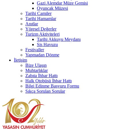
Gazi Alemdar Müze Gemisi
Oyuncak Müzesi
Tarihi Camiler
Tarihi Hamamlar
Anıtlar
Yöresel Değerler
Turizm Aktiviteleri
Tarihi Akkuyu Meydanı
Sis Havuzu
Festivaller
Yapmadan Dönme
İletişim
Bize Ulaşın
Muhtarlıklar
Zabıta İhbar Hattı
Halk Otobüsü İhbar Hattı
Bilgi Edinme Başvuru Formu
Sıkça Sorulan Sorular