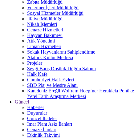
Zabıta Müdürlüğü
Veteriner İşleri Müdürlüğü
Sosyal Hizmetler Müdürlüğü
İtfaiye Müdürlüğü
Nikah İşlemleri
Cenaze Hizmetleri
Hayvan Bakımevi
Atık Yönetimi
Liman Hizmetleri
Sokak Hayvanlarını Sahiplendirme
Atatürk Kültür Merkezi
Projeler
Sevgi Barış Dostluk Düğün Salonu
Halk Kafe
Cumhuriyet Halk Evleri
SBD Plaj ve Mesire Alanı
Karadeniz Ereğli Wolfram Hoepfner Herakleia Pontike
Yerel Tarih Araştırma Merkezi
Güncel
Haberler
Duyurular
Güncel İhaleler
İmar Planı Askı İlanları
Cenaze İlanları
Etkinlik Takvimi