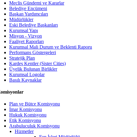
Meclis Gündemi ve Kararlar
Belediye Encümeni
Başkan Yardımcıları
Müdürlükler
Eski Belediye Başkanları
Kurumsal Yapı
Misyon - Vizyon
Faaliyet Raporları
Kurumsal Mali Durum ve Beklenti Raporu
Performans Göstergeleri
Stratejik Plan
Kardeş Kentler (Sister Cities)
Üyelik Bulunan Birlikler
Kurumsal Logolar
Basılı Kaynaklar
omisyonlar
Plan ve Bütçe Komisyonu
İmar Komisyonu
Hukuk Komisyonu
Etik Komisyonu
Arabuluculuk Komisyonu
Hizmetler
Fen İşleri Müdürlüğü