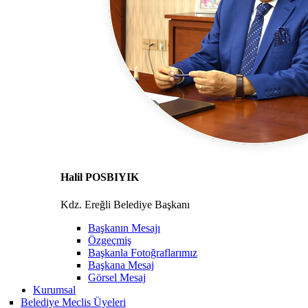
Halil POSBIYIK
Kdz. Ereğli Belediye Başkanı
Başkanın Mesajı
Özgeçmiş
Başkanla Fotoğraflarımız
Başkana Mesaj
Görsel Mesaj
Kurumsal
Belediye Meclis Üyeleri