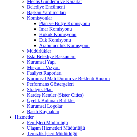
Meclis Gündemi ve Kararlar
Belediye Encümeni
Başkan Yardımcıları
Komisyonlar
Plan ve Bütçe Komisyonu
İmar Komisyonu
Hukuk Komisyonu
Etik Komisyonu
Arabuluculuk Komisyonu
Müdürlükler
Eski Belediye Başkanları
Kurumsal Yapı
Misyon - Vizyon
Faaliyet Raporları
Kurumsal Mali Durum ve Beklenti Raporu
Performans Göstergeleri
Stratejik Plan
Kardeş Kentler (Sister Cities)
Üyelik Bulunan Birlikler
Kurumsal Logolar
Basılı Kaynaklar
Hizmetler
Fen İşleri Müdürlüğü
Ulaşım Hizmetleri Müdürlüğü
Temizlik İşleri Müdürlüğü