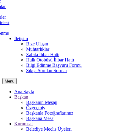
r
lar
rler
teleri
önme
İletişim
Bize Ulaşın
Muhtarlıklar
Zabıta İhbar Hattı
Halk Otobüsü İhbar Hattı
Bilgi Edinme Başvuru Formu
Sıkça Sorulan Sorular
Menü
Ana Sayfa
Başkan
Başkanın Mesajı
Özgeçmiş
Başkanla Fotoğraflarımız
Başkana Mesaj
Kurumsal
Belediye Meclis Üyeleri